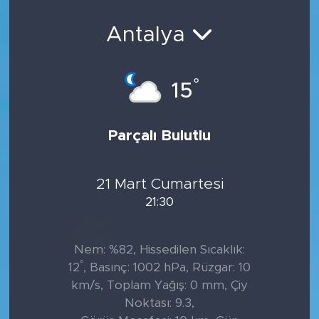
Sanat
Antalya
Spor
°
15
Teknoloji
Parçalı Bulutlu
21 Mart Cumartesi
21:30
Nem: %82, Hissedilen Sıcaklık:
°
12
, Basınç: 1002 hPa, Rüzgar: 10
km/s, Toplam Yağış: 0 mm, Çiy
Noktası: 9.3,