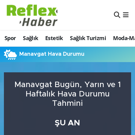
Eğitim
Nöbetçi Eczaneler
Spor
Sağlık
Estetik
Sağlık Turizmi
Moda-Ma
Estetik
Hava Durumu
Firmalardan
Namaz Vakitleri
Manavgat Hava Durumu
Güncel
Trafik Durumu
Manavgat Bugün, Yarın ve 1
İş ve Ekonomi
Şampiyonlar Ligi Puan Durumu ve Fikstür
Haftalık Hava Durumu
Moda-Magazin-Eğlence
Tüm Manşetler
Tahmini
Sağlık
Son Dakika Haberleri
ŞU AN
Sağlık Turizmi
Haber Arşivi