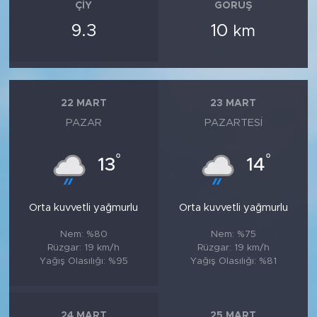
ÇIY
GÖRÜŞ
9.3
10
km
22 MART
23 MART
PAZAR
PAZARTESI
°
°
13
14
Orta kuvvetli yağmurlu
Orta kuvvetli yağmurlu
Nem: %80
Nem: %75
Rüzgar: 19 km/h
Rüzgar: 19 km/h
Yağış Olasılığı: %95
Yağış Olasılığı: %81
24 MART
25 MART