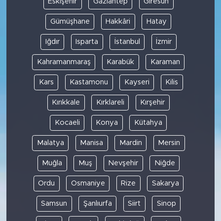
Eskişehir
Gaziantep
Giresun
Gümüşhane
Hakkâri
Hatay
Iğdır
Isparta
İstanbul
İzmir
Kahramanmaraş
Karabük
Karaman
Kars
Kastamonu
Kayseri
Kilis
Kırıkkale
Kırklareli
Kırşehir
Kocaeli
Konya
Kütahya
Malatya
Manisa
Mardin
Mersin
Muğla
Muş
Nevşehir
Niğde
Ordu
Osmaniye
Rize
Sakarya
Samsun
Şanlıurfa
Siirt
Sinop