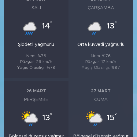
SALI
ÇARŞAMBA
°
°
14
13
Şiddetli yağmurlu
Orta kuvvetli yağmurlu
Nem: %76
Nem: %76
Rüzgar: 26 km/h
Rüzgar: 17 km/h
Yağış Olasılığı: %78
Yağış Olasılığı: %87
26 MART
27 MART
PERŞEMBE
CUMA
°
°
13
15
Bölgesel düzensiz yağmur
Bölgesel düzensiz yağmur