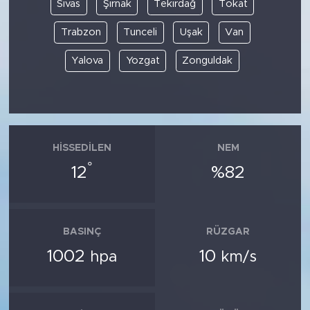
Sivas
Şırnak
Tekirdağ
Tokat
Trabzon
Tunceli
Uşak
Van
Yalova
Yozgat
Zonguldak
HISSEDILEN
NEM
°
12
%82
BASINÇ
RÜZGAR
1002
10
hpa
km/s