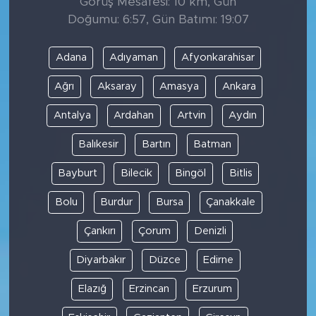
Görüş Mesafesi: 10 km, Gün
Doğumu: 6:57, Gün Batımı: 19:07
Adana
Adıyaman
Afyonkarahisar
Ağrı
Aksaray
Amasya
Ankara
Antalya
Ardahan
Artvin
Aydın
Balıkesir
Bartın
Batman
Bayburt
Bilecik
Bingöl
Bitlis
Bolu
Burdur
Bursa
Çanakkale
Çankırı
Çorum
Denizli
Diyarbakır
Düzce
Edirne
Elazığ
Erzincan
Erzurum