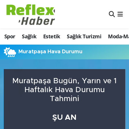
Eğitim
Nöbetçi Eczaneler
Spor
Sağlık
Estetik
Sağlık Turizmi
Moda-Ma
Estetik
Hava Durumu
Firmalardan
Namaz Vakitleri
Muratpaşa Hava Durumu
Güncel
Trafik Durumu
Muratpaşa Bugün, Yarın ve 1
İş ve Ekonomi
Şampiyonlar Ligi Puan Durumu ve Fikstür
Haftalık Hava Durumu
Moda-Magazin-Eğlence
Tüm Manşetler
Tahmini
Sağlık
Son Dakika Haberleri
ŞU AN
Sağlık Turizmi
Haber Arşivi