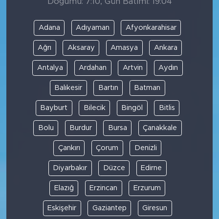
Doğumu: 7:10, Gün Batımı: 19:04
Adana
Adıyaman
Afyonkarahisar
Ağrı
Aksaray
Amasya
Ankara
Antalya
Ardahan
Artvin
Aydın
Balıkesir
Bartın
Batman
Bayburt
Bilecik
Bingöl
Bitlis
Bolu
Burdur
Bursa
Çanakkale
Çankırı
Çorum
Denizli
Diyarbakır
Düzce
Edirne
Elazığ
Erzincan
Erzurum
Eskişehir
Gaziantep
Giresun