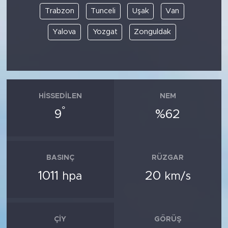
Trabzon
Tunceli
Uşak
Van
Yalova
Yozgat
Zonguldak
HISSEDILEN
NEM
°
9
%62
BASINÇ
RÜZGAR
1011
20
hpa
km/s
ÇIY
GÖRÜŞ