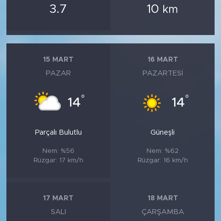
3.7
10
km
15 MART
16 MART
PAZAR
PAZARTESI
°
°
14
14
Parçalı Bulutlu
Güneşli
Nem: %56
Nem: %62
Rüzgar: 17 km/h
Rüzgar: 16 km/h
17 MART
18 MART
SALI
ÇARŞAMBA