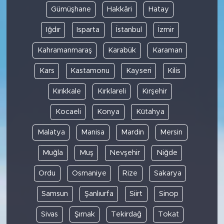
Gümüşhane
Hakkâri
Hatay
Iğdır
Isparta
İstanbul
İzmir
Kahramanmaraş
Karabük
Karaman
Kars
Kastamonu
Kayseri
Kilis
Kırıkkale
Kırklareli
Kırşehir
Kocaeli
Konya
Kütahya
Malatya
Manisa
Mardin
Mersin
Muğla
Muş
Nevşehir
Niğde
Ordu
Osmaniye
Rize
Sakarya
Samsun
Şanlıurfa
Siirt
Sinop
Sivas
Şırnak
Tekirdağ
Tokat