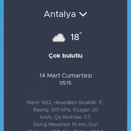
Sanat
Antalya
Spor
°
18
Teknoloji
Çok bulutlu
14 Mart Cumartesi
05:15
°
Nem: %62, Hissedilen Sıcaklık: 9
,
Basınç: 1011 hPa, Rüzgar: 20
km/s, Çiy Noktası: 3.7,
Görüş Mesafesi: 10 km, Gün