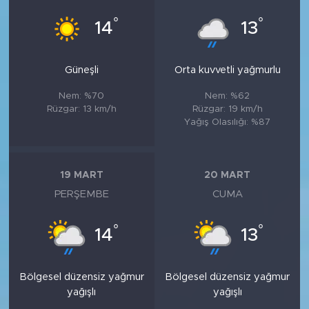
°
°
14
13
Güneşli
Orta kuvvetli yağmurlu
Nem: %70
Nem: %62
Rüzgar: 13 km/h
Rüzgar: 19 km/h
Yağış Olasılığı: %87
19 MART
20 MART
PERŞEMBE
CUMA
°
°
14
13
Bölgesel düzensiz yağmur
Bölgesel düzensiz yağmur
yağışlı
yağışlı