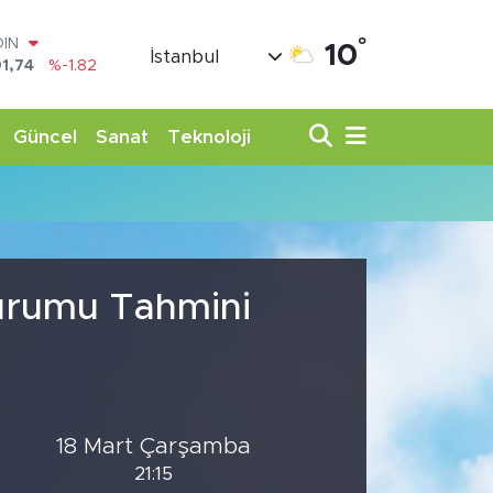
°
OIN
10
İstanbul
1,74
%-1.82
AR
3620
%0.02
O
Güncel
Sanat
Teknoloji
8690
%0.19
LİN
0380
%0.18
TIN
,09000
%0.19
100
98,00
%0
Durumu Tahmini
18 Mart Çarşamba
21:15