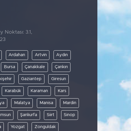
y Noktası: 3.1,
:23
Ardahan
Artvin
Aydın
Bursa
Çanakkale
Çankırı
kişehir
Gaziantep
Giresun
Karabük
Karaman
Kars
ya
Malatya
Manisa
Mardin
amsun
Şanlıurfa
Siirt
Sinop
a
Yozgat
Zonguldak