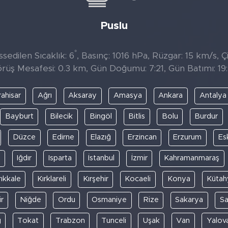
Puslu
°
sedilen Sıcaklık: 6
, Basınç: 1016 hPa, Rüzgar: 15 km/s, Çi
rüş Mesafesi: 0.3 km, Gün Doğumu: 7:21, Gün Batımı: 19
ahisar
Ağrı
Aksaray
Amasya
Ankara
Antalya
Bayburt
Bilecik
Bingöl
Bitlis
Bolu
Burdur
Düzce
Edirne
Elazığ
Erzincan
Erzurum
Es
y
Iğdır
Isparta
İstanbul
İzmir
Kahramanmaraş
rıkkale
Kırklareli
Kırşehir
Kocaeli
Konya
Kütah
r
Niğde
Ordu
Osmaniye
Rize
Sakarya
S
ğ
Tokat
Trabzon
Tunceli
Uşak
Van
Yalov