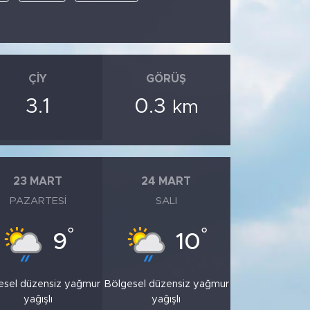
ÇIY
GÖRÜŞ
3.1
0.3
km
23 MART
24 MART
PAZARTESI
SALI
°
°
9
10
esel düzensiz yağmur
Bölgesel düzensiz yağmur
yağışlı
yağışlı