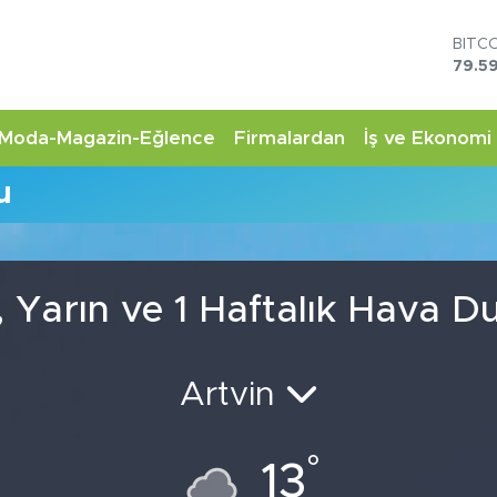
BITC
79.59
DOL
45,4
EUR
Moda-Magazin-Eğlence
Firmalardan
İş ve Ekonomi
53,3
STER
u
61,6
G.AL
6862
BİST
14.5
 Yarın ve 1 Haftalık Hava 
Artvin
°
13