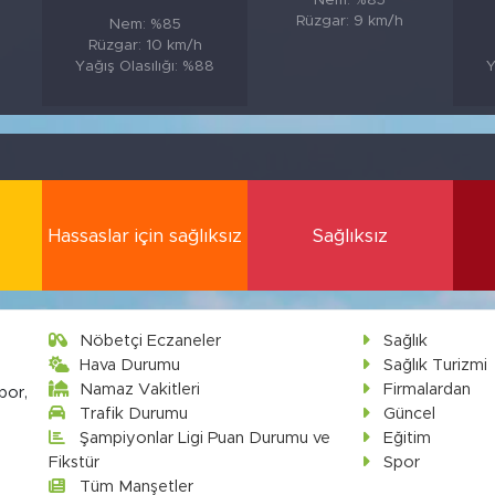
Nem: %85
Rüzgar: 9 km/h
Nem: %85
Rüzgar: 10 km/h
Yağış Olasılığı: %88
Y
Hassaslar için sağlıksız
Sağlıksız
Nöbetçi Eczaneler
Sağlık
Hava Durumu
Sağlık Turizmi
Namaz Vakitleri
Firmalardan
por,
Trafik Durumu
Güncel
Şampiyonlar Ligi Puan Durumu ve
Eğitim
Fikstür
Spor
Tüm Manşetler