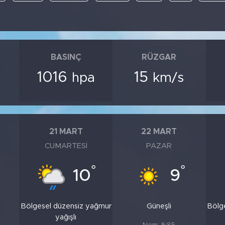
BASINÇ
RÜZGAR
1016
15
hpa
km/s
21 MART
22 MART
CUMARTESI
PAZAR
°
°
10
9
Bölgesel düzensiz yağmur
Güneşli
Bölg
yağışlı