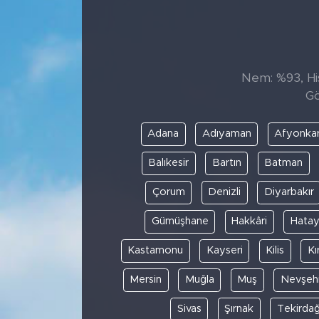
Sanat
Spor
Nem: %93, His
Gö
Teknoloji
Adana
Adıyaman
Afyonkar
Balıkesir
Bartın
Batman
Çorum
Denizli
Diyarbakır
Gümüşhane
Hakkâri
Hata
Kastamonu
Kayseri
Kilis
Kı
Mersin
Muğla
Muş
Nevşehi
Sivas
Şırnak
Tekirda