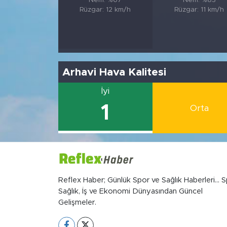
Nem: %67
Nem: %83
Rüzgar: 12 km/h
Rüzgar: 11 km/h
Arhavi Hava Kalitesi
İyi
1
Orta
Reflex Haber; Günlük Spor ve Sağlık Haberleri... S
Sağlık, İş ve Ekonomi Dünyasından Güncel
Gelişmeler.