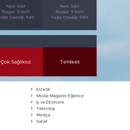
Nem: %89
Nem: %80
Rüzgar: 9 km/h
Rüzgar: 9 km/h
ağış Olasılığı: %69
Yağış Olasılığı: %89
Çok Sağlıksız
Tehlikeli
Estetik
Moda-Magazin-Eğlence
İş ve Ekonomi
Teknoloji
Medya
Sanat