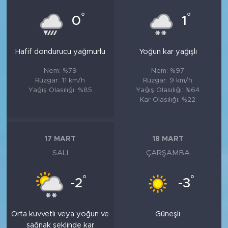
°
°
0
1
Hafif dondurucu yağmurlu
Yoğun kar yağışlı
Nem: %79
Nem: %97
Rüzgar: 11 km/h
Rüzgar: 9 km/h
Yağış Olasılığı: %85
Yağış Olasılığı: %64
Kar Olasılığı: %22
17 MART
18 MART
SALI
ÇARŞAMBA
°
°
-2
-3
Orta kuvvetli veya yoğun ve
Güneşli
sağnak şeklinde kar