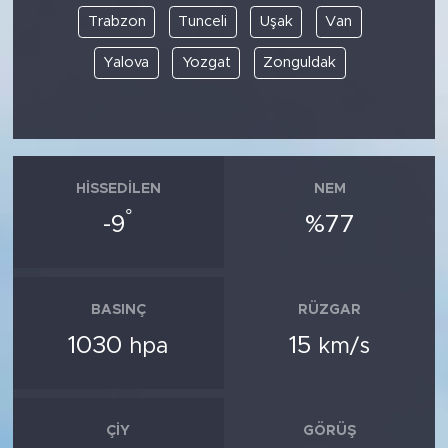
Trabzon
Tunceli
Uşak
Van
Yalova
Yozgat
Zonguldak
HISSEDILEN
NEM
°
-9
%77
BASINÇ
RÜZGAR
1030
15
hpa
km/s
ÇIY
GÖRÜŞ