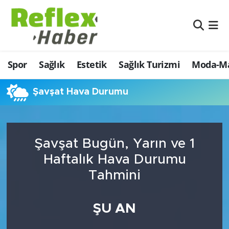
Eğitim
Nöbetçi Eczaneler
Spor
Sağlık
Estetik
Sağlık Turizmi
Moda-Ma
Estetik
Hava Durumu
Firmalardan
Namaz Vakitleri
Şavşat Hava Durumu
Güncel
Trafik Durumu
Şavşat Bugün, Yarın ve 1
İş ve Ekonomi
Şampiyonlar Ligi Puan Durumu ve Fikstür
Haftalık Hava Durumu
Moda-Magazin-Eğlence
Tüm Manşetler
Tahmini
Sağlık
Son Dakika Haberleri
ŞU AN
Sağlık Turizmi
Haber Arşivi