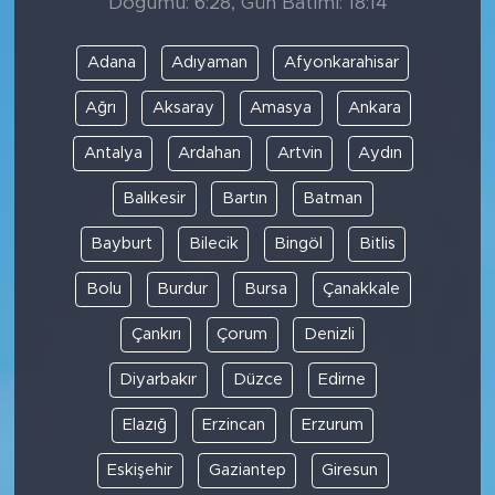
Doğumu: 6:28, Gün Batımı: 18:14
Adana
Adıyaman
Afyonkarahisar
Ağrı
Aksaray
Amasya
Ankara
Antalya
Ardahan
Artvin
Aydın
Balıkesir
Bartın
Batman
Bayburt
Bilecik
Bingöl
Bitlis
Bolu
Burdur
Bursa
Çanakkale
Çankırı
Çorum
Denizli
Diyarbakır
Düzce
Edirne
Elazığ
Erzincan
Erzurum
Eskişehir
Gaziantep
Giresun