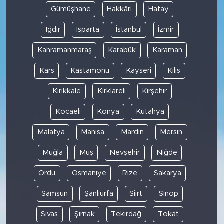
Gümüşhane
Hakkâri
Hatay
Iğdır
Isparta
İstanbul
İzmir
Kahramanmaraş
Karabük
Karaman
Kars
Kastamonu
Kayseri
Kilis
Kırıkkale
Kırklareli
Kırşehir
Kocaeli
Konya
Kütahya
Malatya
Manisa
Mardin
Mersin
Muğla
Muş
Nevşehir
Niğde
Ordu
Osmaniye
Rize
Sakarya
Samsun
Şanlıurfa
Siirt
Sinop
Sivas
Şırnak
Tekirdağ
Tokat