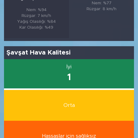
Nem: %77
Rüzgar: 8 km/h
Nem: %94
Rüzgar: 7 km/h
Yağış Olasılığı: %84
Kar Olasılığı: %49
Şavşat Hava Kalitesi
İyi
1
Orta
Hassaslar için sağlıksız