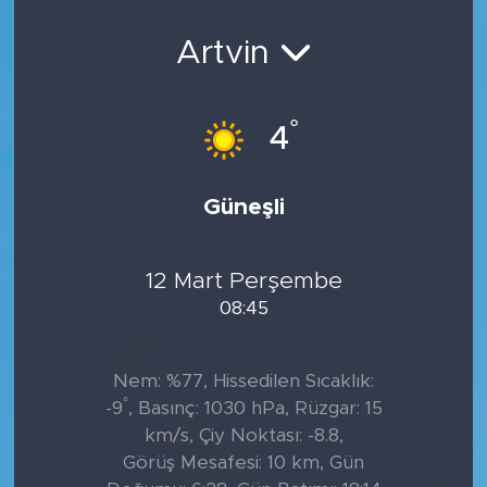
Sanat
Artvin
Spor
°
4
Teknoloji
Güneşli
12 Mart Perşembe
08:45
Nem: %77, Hissedilen Sıcaklık:
°
-9
, Basınç: 1030 hPa, Rüzgar: 15
km/s, Çiy Noktası: -8.8,
Görüş Mesafesi: 10 km, Gün