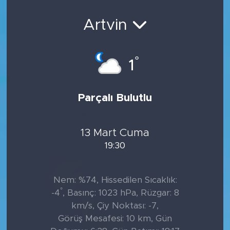
Sanat
Artvin
Spor
°
1
Teknoloji
Parçalı Bulutlu
13 Mart Cuma
19:30
Nem: %74, Hissedilen Sıcaklık:
°
-4
, Basınç: 1023 hPa, Rüzgar: 8
km/s, Çiy Noktası: -7,
Görüş Mesafesi: 10 km, Gün