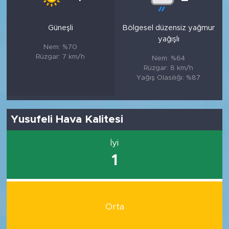
Güneşli
Bölgesel düzensiz yağmur
yağışlı
Nem: %70
Rüzgar: 7 km/h
Nem: %64
Rüzgar: 8 km/h
Yağış Olasılığı: %87
Yusufeli Hava Kalitesi
İyi
1
Orta