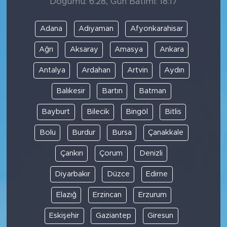
Doğumu: 6:28, Gün Batımı: 18:17
Adana
Adıyaman
Afyonkarahisar
Ağrı
Aksaray
Amasya
Ankara
Antalya
Ardahan
Artvin
Aydın
Balıkesir
Bartın
Batman
Bayburt
Bilecik
Bingöl
Bitlis
Bolu
Burdur
Bursa
Çanakkale
Çankırı
Çorum
Denizli
Diyarbakır
Düzce
Edirne
Elazığ
Erzincan
Erzurum
Eskişehir
Gaziantep
Giresun