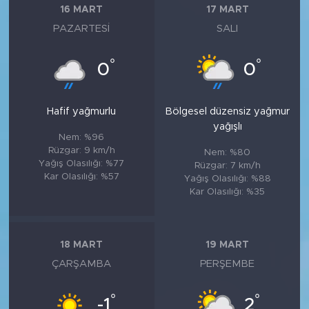
16 MART
17 MART
PAZARTESI
SALI
°
°
0
0
Hafif yağmurlu
Bölgesel düzensiz yağmur
yağışlı
Nem: %96
Rüzgar: 9 km/h
Nem: %80
Yağış Olasılığı: %77
Rüzgar: 7 km/h
Kar Olasılığı: %57
Yağış Olasılığı: %88
Kar Olasılığı: %35
18 MART
19 MART
ÇARŞAMBA
PERŞEMBE
°
°
-1
2