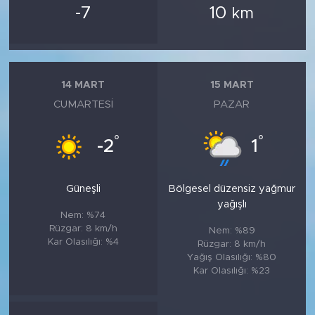
-7
10
km
14 MART
15 MART
CUMARTESI
PAZAR
°
°
-2
1
Güneşli
Bölgesel düzensiz yağmur
yağışlı
Nem: %74
Rüzgar: 8 km/h
Nem: %89
Kar Olasılığı: %4
Rüzgar: 8 km/h
Yağış Olasılığı: %80
Kar Olasılığı: %23