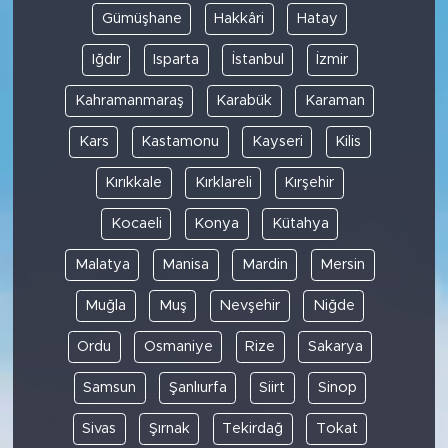
Gümüşhane
Hakkâri
Hatay
Iğdır
Isparta
İstanbul
İzmir
Kahramanmaraş
Karabük
Karaman
Kars
Kastamonu
Kayseri
Kilis
Kırıkkale
Kırklareli
Kırşehir
Kocaeli
Konya
Kütahya
Malatya
Manisa
Mardin
Mersin
Muğla
Muş
Nevşehir
Niğde
Ordu
Osmaniye
Rize
Sakarya
Samsun
Şanlıurfa
Siirt
Sinop
Sivas
Şırnak
Tekirdağ
Tokat