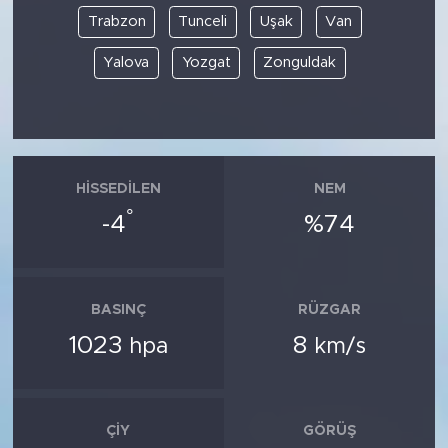
Trabzon
Tunceli
Uşak
Van
Yalova
Yozgat
Zonguldak
HISSEDILEN
NEM
°
-4
%74
BASINÇ
RÜZGAR
1023
8
hpa
km/s
ÇIY
GÖRÜŞ