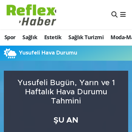
Eğitim
Nöbetçi Eczaneler
Spor
Sağlık
Estetik
Sağlık Turizmi
Moda-Ma
Estetik
Hava Durumu
Firmalardan
Namaz Vakitleri
Yusufeli Hava Durumu
Güncel
Trafik Durumu
Yusufeli Bugün, Yarın ve 1
İş ve Ekonomi
Şampiyonlar Ligi Puan Durumu ve Fikstür
Haftalık Hava Durumu
Moda-Magazin-Eğlence
Tüm Manşetler
Tahmini
Sağlık
Son Dakika Haberleri
ŞU AN
Sağlık Turizmi
Haber Arşivi