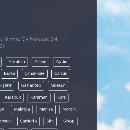
̧: 0 mm, Çiy Noktası: 3.4,
21
Ardahan
Artvin
Aydın
Bursa
Çanakkale
Çankırı
kişehir
Gaziantep
Giresun
Karabük
Karaman
Kars
ya
Malatya
Manisa
Mardin
amsun
Şanlıurfa
Siirt
Sinop