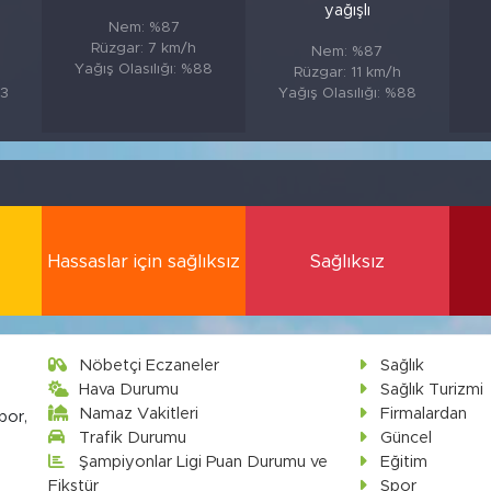
yağışlı
Nem: %87
Rüzgar: 7 km/h
Nem: %87
Yağış Olasılığı: %88
Rüzgar: 11 km/h
83
Yağış Olasılığı: %88
Hassaslar için sağlıksız
Sağlıksız
Nöbetçi Eczaneler
Sağlık
Hava Durumu
Sağlık Turizmi
Namaz Vakitleri
Firmalardan
por,
Trafik Durumu
Güncel
Şampiyonlar Ligi Puan Durumu ve
Eğitim
Fikstür
Spor