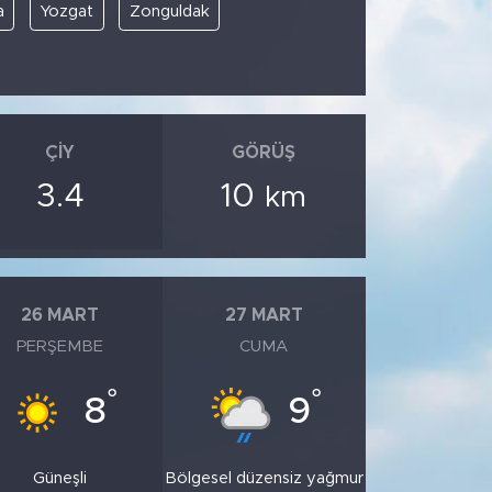
a
Yozgat
Zonguldak
ÇIY
GÖRÜŞ
3.4
10
km
26 MART
27 MART
PERŞEMBE
CUMA
°
°
8
9
Güneşli
Bölgesel düzensiz yağmur