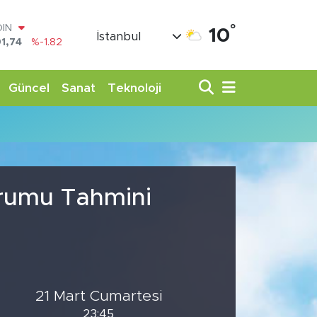
°
OIN
10
İstanbul
1,74
%-1.82
AR
3620
%0.02
O
Güncel
Sanat
Teknoloji
8690
%0.19
LİN
0380
%0.18
TIN
,09000
%0.19
100
98,00
%0
urumu Tahmini
21 Mart Cumartesi
23:45