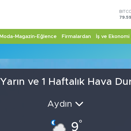
BITC
79.59
DOL
45,4
EUR
Moda-Magazin-Eğlence
Firmalardan
İş ve Ekonomi
53,3
STER
61,6
G.AL
6862
BİST
14.5
Yarın ve 1 Haftalık Hava D
Aydın
°
9