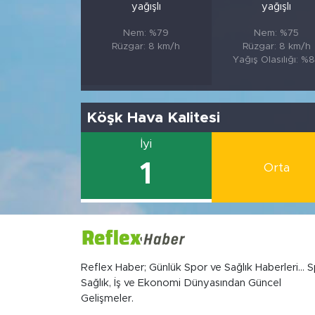
yağışlı
yağışlı
Nem: %79
Nem: %75
Rüzgar: 8 km/h
Rüzgar: 8 km/h
Yağış Olasılığı: %
Köşk Hava Kalitesi
İyi
1
Orta
Reflex Haber; Günlük Spor ve Sağlık Haberleri... S
Sağlık, İş ve Ekonomi Dünyasından Güncel
Gelişmeler.