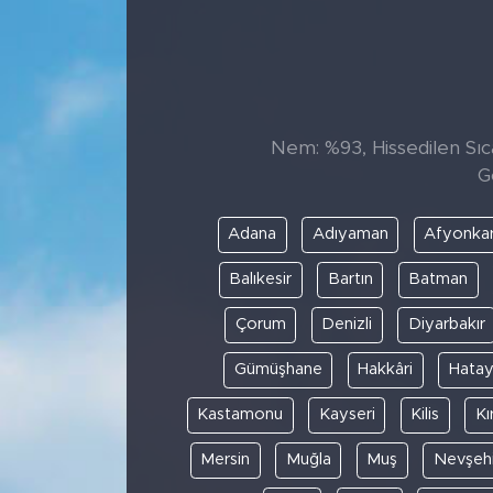
Sanat
Spor
Nem: %93, Hissedilen Sıca
Teknoloji
G
Adana
Adıyaman
Afyonkar
Balıkesir
Bartın
Batman
Çorum
Denizli
Diyarbakır
Gümüşhane
Hakkâri
Hata
Kastamonu
Kayseri
Kilis
Kı
Mersin
Muğla
Muş
Nevşehi