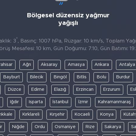
Bölgesel düzensiz yağmur
yağışlı
°
klık: 3
, Basınç: 1007 hPa, Rüzgar: 10 km/s, Toplam Yağıs
örüş Mesafesi: 10 km, Gün Doğumu: 7:10, Gün Batımı: 19:
ahisar
Ağrı
Aksaray
Amasya
Ankara
Antalya
Bayburt
Bilecik
Bingöl
Bitlis
Bolu
Burdur
Düzce
Edirne
Elazığ
Erzincan
Erzurum
Es
y
Iğdır
Isparta
İstanbul
İzmir
Kahramanmaraş
rıkkale
Kırklareli
Kırşehir
Kocaeli
Konya
Kütah
r
Niğde
Ordu
Osmaniye
Rize
Sakarya
S