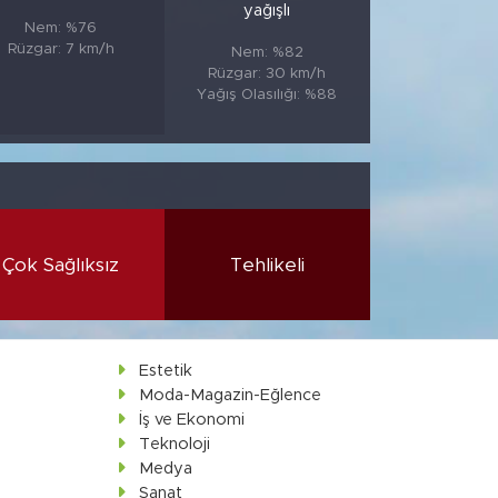
yağışlı
Nem: %76
Rüzgar: 7 km/h
Nem: %82
Rüzgar: 30 km/h
Yağış Olasılığı: %88
Çok Sağlıksız
Tehlikeli
Estetik
Moda-Magazin-Eğlence
İş ve Ekonomi
Teknoloji
Medya
Sanat