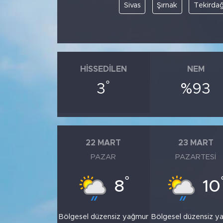
Sivas
Şırnak
Tekirda
HISSEDILEN
NEM
°
3
%93
22 MART
23 MART
PAZAR
PAZARTESI
°
8
10
Bölgesel düzensiz yağmur
Bölgesel düzensiz y