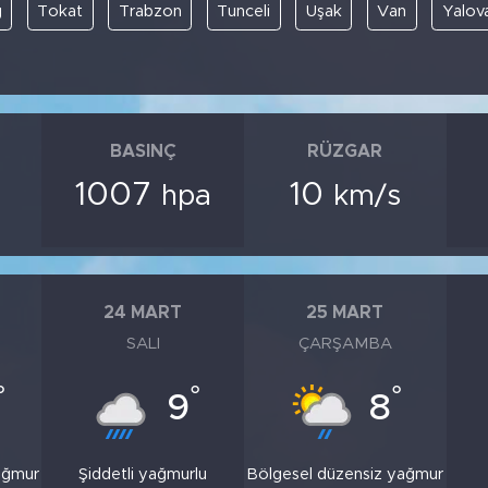
ğ
Tokat
Trabzon
Tunceli
Uşak
Van
Yalov
BASINÇ
RÜZGAR
1007
10
hpa
km/s
24 MART
25 MART
SALI
ÇARŞAMBA
°
°
°
9
8
ağmur
Şiddetli yağmurlu
Bölgesel düzensiz yağmur