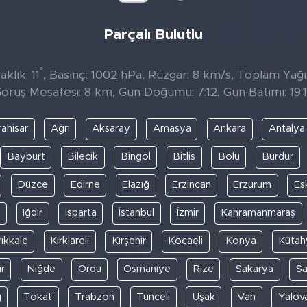
Parçalı Bulutlu
°
klık: 11
, Basınç: 1002 hPa, Rüzgar: 8 km/s, Toplam Yağıs
örüş Mesafesi: 8 km, Gün Doğumu: 7:12, Gün Batımı: 19:
ahisar
Ağrı
Aksaray
Amasya
Ankara
Antalya
Bayburt
Bilecik
Bingöl
Bitlis
Bolu
Burdur
Düzce
Edirne
Elazığ
Erzincan
Erzurum
Es
y
Iğdır
Isparta
İstanbul
İzmir
Kahramanmaraş
rıkkale
Kırklareli
Kırşehir
Kocaeli
Konya
Kütah
r
Niğde
Ordu
Osmaniye
Rize
Sakarya
S
ğ
Tokat
Trabzon
Tunceli
Uşak
Van
Yalov