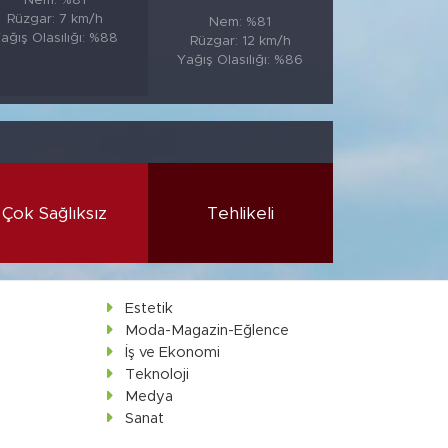
Nem: %81
Rüzgar: 7 km/h
Nem: %81
ağış Olasılığı: %88
Rüzgar: 12 km/h
Yağış Olasılığı: %86
Çok Sağlıksız
Tehlikeli
Estetik
Moda-Magazin-Eğlence
İş ve Ekonomi
Teknoloji
Medya
Sanat