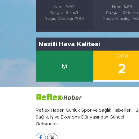
Nem: %92
Nem: %85
Rüzgar: 9 km/h
Rüzgar: 10 km/h
Yağış Olasılığı: %96
Yağış Olasılığı: %
Nazilli Hava Kalitesi
Orta
2
İyi
Reflex Haber; Günlük Spor ve Sağlık Haberleri... S
Sağlık, İş ve Ekonomi Dünyasından Güncel
Gelişmeler.