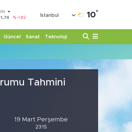
°
OIN
10
İstanbul
1,74
%-1.82
AR
3620
%0.02
O
Güncel
Sanat
Teknoloji
8690
%0.19
LİN
0380
%0.18
TIN
,09000
%0.19
100
98,00
%0
Durumu Tahmini
19 Mart Perşembe
23:15