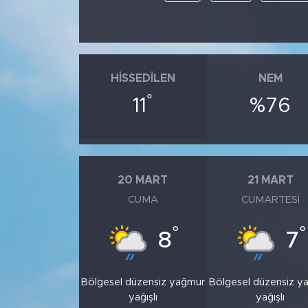
HISSEDILEN
NEM
°
11
%76
20 MART
21 MART
CUMA
CUMARTESI
°
°
8
7
Bölgesel düzensiz yağmur
Bölgesel düzensiz y
yağışlı
yağışlı