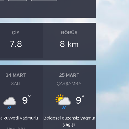
ÇIY
GÖRÜŞ
7.8
8
km
24 MART
25 MART
SALI
ÇARŞAMBA
°
°
9
9
a kuvvetli yağmurlu
Bölgesel düzensiz yağmur
yağışlı