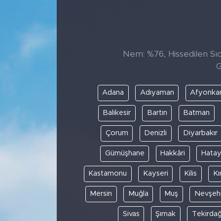
Sanat
Spor
Nem: %76, Hissedilen Sıca
G
Teknoloji
Adana
Adıyaman
Afyonkar
Balıkesir
Bartın
Batman
Çorum
Denizli
Diyarbakır
Gümüşhane
Hakkâri
Hata
Kastamonu
Kayseri
Kilis
Kı
Mersin
Muğla
Muş
Nevşehi
Sivas
Şırnak
Tekirda