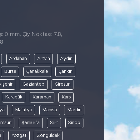
̧: 0 mm, Çiy Noktası: 7.8,
18
Ardahan
Artvin
Aydın
Bursa
Çanakkale
Çankırı
kişehir
Gaziantep
Giresun
Karabük
Karaman
Kars
ya
Malatya
Manisa
Mardin
amsun
Şanlıurfa
Siirt
Sinop
a
Yozgat
Zonguldak