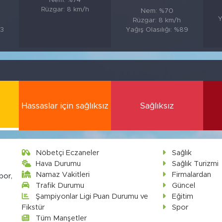
Nem: %74
Rüzgar: 8 km/h
Nem: %70
Y
Rüzgar: 8 km/h
83
Yağış Olasılığı: %89
Hassaslar için sağlıksız
Sağlıksız
Nöbetçi Eczaneler
Sağlık
Hava Durumu
Sağlık Turizmi
Namaz Vakitleri
Firmalardan
por,
Trafik Durumu
Güncel
Şampiyonlar Ligi Puan Durumu ve
Eğitim
Fikstür
Spor
Tüm Manşetler