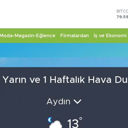
BITC
79.59
DOL
45,4
EUR
Moda-Magazin-Eğlence
Firmalardan
İş ve Ekonomi
53,3
STER
u
61,6
G.AL
6862
BİST
14.5
, Yarın ve 1 Haftalık Hava 
Aydın
°
13