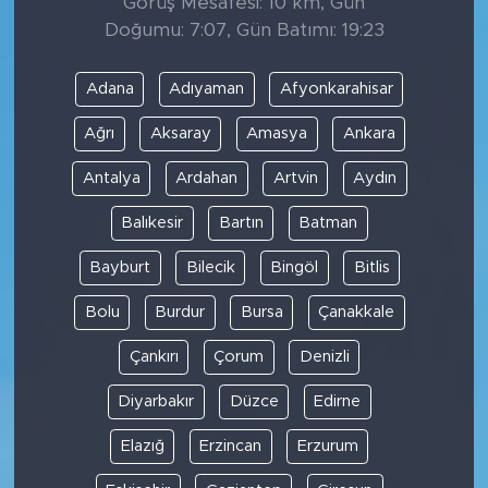
Görüş Mesafesi: 10 km, Gün
Doğumu: 7:07, Gün Batımı: 19:23
Adana
Adıyaman
Afyonkarahisar
Ağrı
Aksaray
Amasya
Ankara
Antalya
Ardahan
Artvin
Aydın
Balıkesir
Bartın
Batman
Bayburt
Bilecik
Bingöl
Bitlis
Bolu
Burdur
Bursa
Çanakkale
Çankırı
Çorum
Denizli
Diyarbakır
Düzce
Edirne
Elazığ
Erzincan
Erzurum