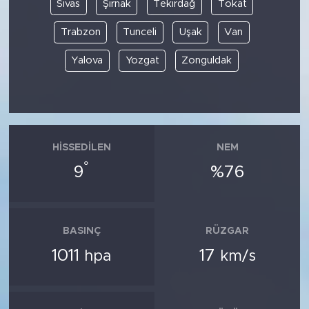
Sivas
Şırnak
Tekirdağ
Tokat
Trabzon
Tunceli
Uşak
Van
Yalova
Yozgat
Zonguldak
HISSEDILEN
NEM
°
9
%76
BASINÇ
RÜZGAR
1011
17
hpa
km/s