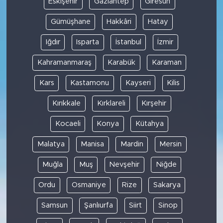
Eskişehir
Gaziantep
Giresun
Gümüşhane
Hakkâri
Hatay
Iğdır
Isparta
İstanbul
İzmir
Kahramanmaraş
Karabük
Karaman
Kars
Kastamonu
Kayseri
Kilis
Kırıkkale
Kırklareli
Kırşehir
Kocaeli
Konya
Kütahya
Malatya
Manisa
Mardin
Mersin
Muğla
Muş
Nevşehir
Niğde
Ordu
Osmaniye
Rize
Sakarya
Samsun
Şanlıurfa
Siirt
Sinop