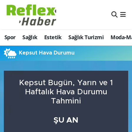
Eğitim
Nöbetçi Eczaneler
Spor
Sağlık
Estetik
Sağlık Turizmi
Moda-Ma
Estetik
Hava Durumu
Firmalardan
Namaz Vakitleri
Kepsut Hava Durumu
Güncel
Trafik Durumu
Kepsut Bugün, Yarın ve 1
İş ve Ekonomi
Şampiyonlar Ligi Puan Durumu ve Fikstür
Haftalık Hava Durumu
Moda-Magazin-Eğlence
Tüm Manşetler
Tahmini
Sağlık
Son Dakika Haberleri
ŞU AN
Sağlık Turizmi
Haber Arşivi