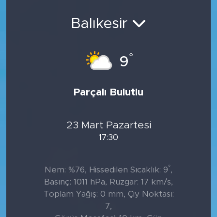
Sanat
Balıkesir
Spor
°
9
Teknoloji
Parçalı Bulutlu
23 Mart Pazartesi
17:30
°
Nem: %76, Hissedilen Sıcaklık: 9
,
Basınç: 1011 hPa, Rüzgar: 17 km/s,
Toplam Yağış: 0 mm, Çiy Noktası:
7,