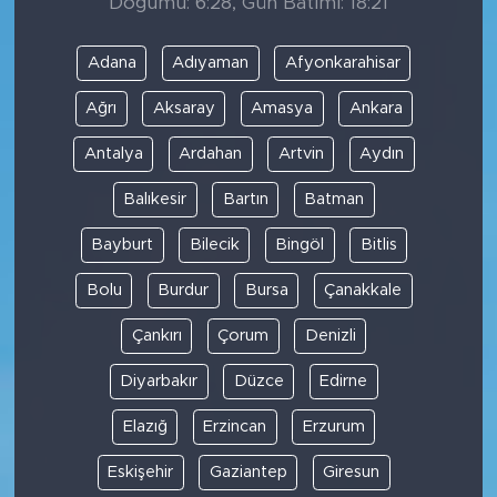
Doğumu: 6:28, Gün Batımı: 18:21
Adana
Adıyaman
Afyonkarahisar
Ağrı
Aksaray
Amasya
Ankara
Antalya
Ardahan
Artvin
Aydın
Balıkesir
Bartın
Batman
Bayburt
Bilecik
Bingöl
Bitlis
Bolu
Burdur
Bursa
Çanakkale
Çankırı
Çorum
Denizli
Diyarbakır
Düzce
Edirne
Elazığ
Erzincan
Erzurum
Eskişehir
Gaziantep
Giresun