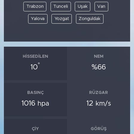
Trabzon
Tunceli
Uşak
Van
Yalova
Yozgat
Zonguldak
HISSEDILEN
NEM
°
10
%66
BASINÇ
RÜZGAR
1016
12
hpa
km/s
ÇIY
GÖRÜŞ