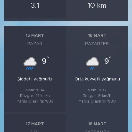
3.1
10
km
15 MART
16 MART
PAZAR
PAZARTESI
°
°
9
9
Şiddetli yağmurlu
Orta kuvvetli yağmurlu
Nem: %94
Nem: %87
Rüzgar: 21 km/h
Rüzgar: 9 km/h
Yağış Olasılığı: %93
Yağış Olasılığı: %89
17 MART
18 MART