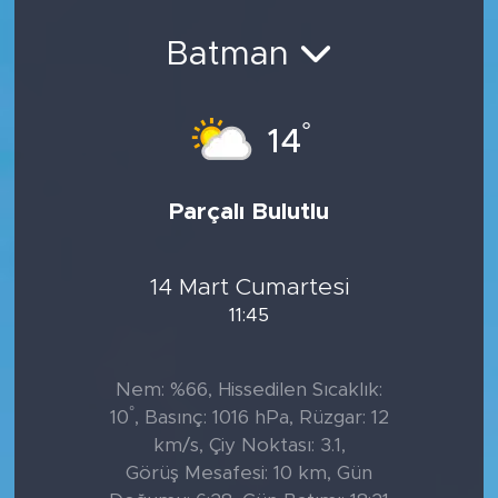
Sanat
Batman
Spor
°
14
Teknoloji
Parçalı Bulutlu
14 Mart Cumartesi
11:45
Nem: %66, Hissedilen Sıcaklık:
°
10
, Basınç: 1016 hPa, Rüzgar: 12
km/s, Çiy Noktası: 3.1,
Görüş Mesafesi: 10 km, Gün