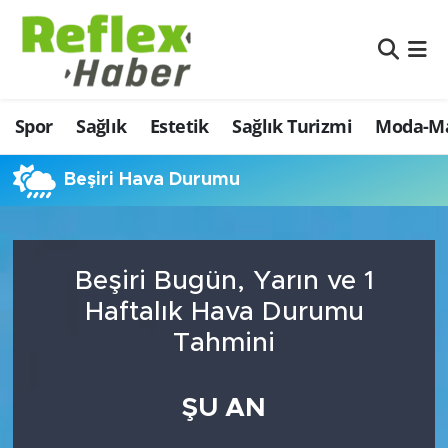
Eğitim
Nöbetçi Eczaneler
Spor
Sağlık
Estetik
Sağlık Turizmi
Moda-Ma
Estetik
Hava Durumu
Firmalardan
Namaz Vakitleri
Beşiri Hava Durumu
Güncel
Trafik Durumu
Beşiri Bugün, Yarın ve 1
İş ve Ekonomi
Şampiyonlar Ligi Puan Durumu ve Fikstür
Haftalık Hava Durumu
Moda-Magazin-Eğlence
Tüm Manşetler
Tahmini
Sağlık
Son Dakika Haberleri
ŞU AN
Sağlık Turizmi
Haber Arşivi