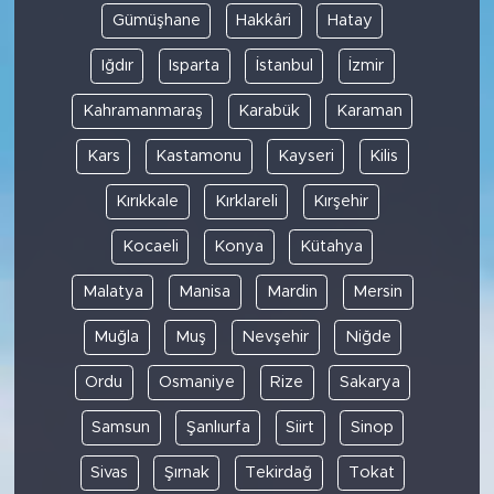
Gümüşhane
Hakkâri
Hatay
Iğdır
Isparta
İstanbul
İzmir
Kahramanmaraş
Karabük
Karaman
Kars
Kastamonu
Kayseri
Kilis
Kırıkkale
Kırklareli
Kırşehir
Kocaeli
Konya
Kütahya
Malatya
Manisa
Mardin
Mersin
Muğla
Muş
Nevşehir
Niğde
Ordu
Osmaniye
Rize
Sakarya
Samsun
Şanlıurfa
Siirt
Sinop
Sivas
Şırnak
Tekirdağ
Tokat