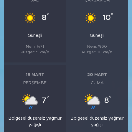
SALI
ÇARŞAMBA
°
°
8
10
Güneşli
Güneşli
Nem: %71
Nem: %60
Rüzgar: 9 km/h
Rüzgar: 10 km/h
19 MART
20 MART
PERŞEMBE
CUMA
°
°
7
8
Bölgesel düzensiz yağmur
Bölgesel düzensiz yağmur
yağışlı
yağışlı