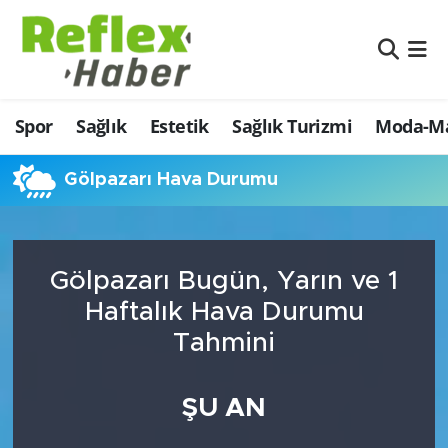
Eğitim
Nöbetçi Eczaneler
Spor
Sağlık
Estetik
Sağlık Turizmi
Moda-Ma
Estetik
Hava Durumu
Firmalardan
Namaz Vakitleri
Gölpazarı Hava Durumu
Güncel
Trafik Durumu
Gölpazarı Bugün, Yarın ve 1
İş ve Ekonomi
Şampiyonlar Ligi Puan Durumu ve Fikstür
Haftalık Hava Durumu
Moda-Magazin-Eğlence
Tüm Manşetler
Tahmini
Sağlık
Son Dakika Haberleri
ŞU AN
Sağlık Turizmi
Haber Arşivi