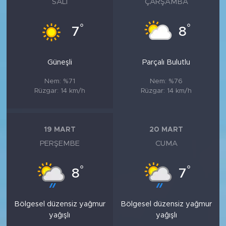
SALI
ÇARŞAMBA
°
°
7
8
Güneşli
Parçalı Bulutlu
Nem: %71
Nem: %76
Rüzgar: 14 km/h
Rüzgar: 14 km/h
19 MART
20 MART
PERŞEMBE
CUMA
°
°
8
7
Bölgesel düzensiz yağmur
Bölgesel düzensiz yağmur
yağışlı
yağışlı