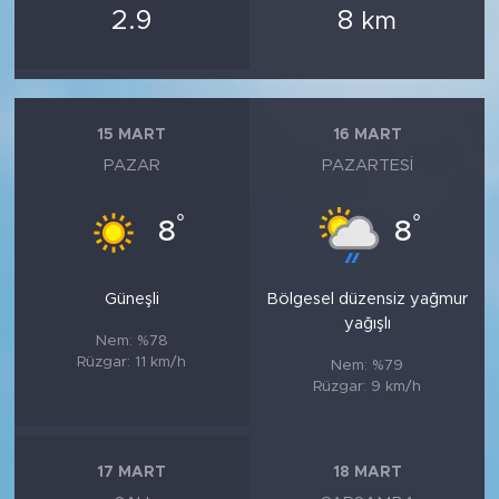
2.9
8
km
15 MART
16 MART
PAZAR
PAZARTESI
°
°
8
8
Güneşli
Bölgesel düzensiz yağmur
yağışlı
Nem: %78
Rüzgar: 11 km/h
Nem: %79
Rüzgar: 9 km/h
17 MART
18 MART