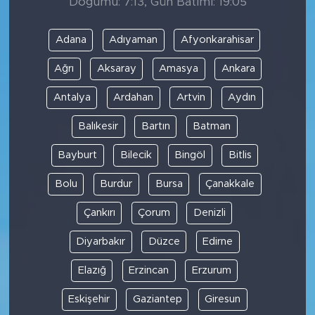
Doğumu: 7:13, Gün Batımı: 19:05
Adana
Adıyaman
Afyonkarahisar
Ağrı
Aksaray
Amasya
Ankara
Antalya
Ardahan
Artvin
Aydın
Balıkesir
Bartın
Batman
Bayburt
Bilecik
Bingöl
Bitlis
Bolu
Burdur
Bursa
Çanakkale
Çankırı
Çorum
Denizli
Diyarbakır
Düzce
Edirne
Elazığ
Erzincan
Erzurum
Eskişehir
Gaziantep
Giresun