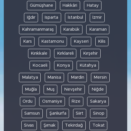
Gümüşhane
Hakkâri
Hatay
Iğdır
Isparta
İstanbul
İzmir
Kahramanmaraş
Karabük
Karaman
Kars
Kastamonu
Kayseri
Kilis
Kırıkkale
Kırklareli
Kırşehir
Kocaeli
Konya
Kütahya
Malatya
Manisa
Mardin
Mersin
Muğla
Muş
Nevşehir
Niğde
Ordu
Osmaniye
Rize
Sakarya
Samsun
Şanlıurfa
Siirt
Sinop
Sivas
Şırnak
Tekirdağ
Tokat