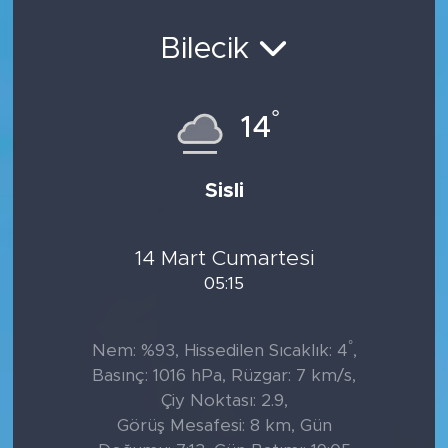
Sanat
Bilecik
Spor
°
14
Teknoloji
Sisli
14 Mart Cumartesi
05:15
°
Nem: %93, Hissedilen Sıcaklık: 4
,
Basınç: 1016 hPa, Rüzgar: 7 km/s,
Çiy Noktası: 2.9,
Görüş Mesafesi: 8 km, Gün