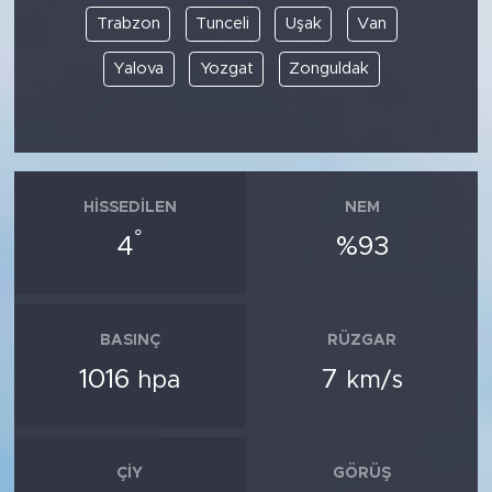
Trabzon
Tunceli
Uşak
Van
Yalova
Yozgat
Zonguldak
HISSEDILEN
NEM
°
4
%93
BASINÇ
RÜZGAR
1016
7
hpa
km/s
ÇIY
GÖRÜŞ