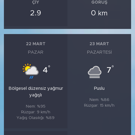
ÇIY
GÖRÜŞ
2.9
0
km
22 MART
23 MART
PAZAR
PAZARTESI
°
°
4
7
Bölgesel düzensiz yağmur
Puslu
yağışlı
Nem: %86
Rüzgar: 15 km/h
Nem: %95
Rüzgar: 9 km/h
Yağış Olasılığı: %89