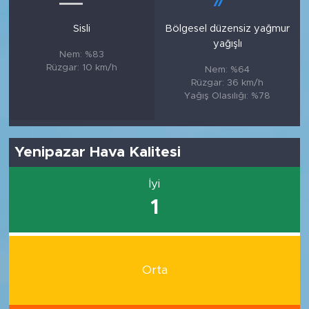
Sisli
Bölgesel düzensiz yağmur
yağışlı
Nem: %83
Rüzgar: 10 km/h
Nem: %64
Rüzgar: 36 km/h
Yağış Olasılığı: %78
Yenipazar Hava Kalitesi
İyi
1
Orta