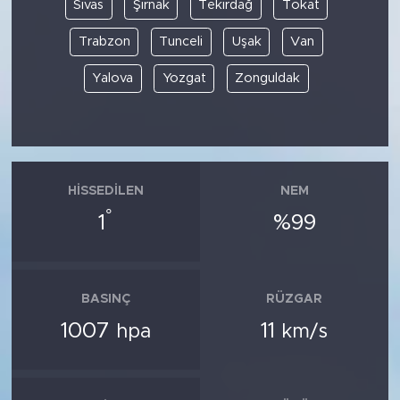
Sivas
Şırnak
Tekirdağ
Tokat
Trabzon
Tunceli
Uşak
Van
Yalova
Yozgat
Zonguldak
HISSEDILEN
NEM
°
1
%99
BASINÇ
RÜZGAR
1007
11
hpa
km/s