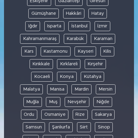
Eskişehir
Gaziantep
Giresun
Gümüşhane
Hakkâri
Hatay
Iğdır
Isparta
İstanbul
İzmir
Kahramanmaraş
Karabük
Karaman
Kars
Kastamonu
Kayseri
Kilis
Kırıkkale
Kırklareli
Kırşehir
Kocaeli
Konya
Kütahya
Malatya
Manisa
Mardin
Mersin
Muğla
Muş
Nevşehir
Niğde
Ordu
Osmaniye
Rize
Sakarya
Samsun
Şanlıurfa
Siirt
Sinop