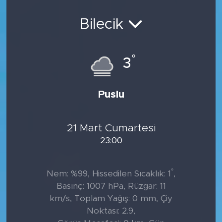
Sanat
Bilecik
Spor
°
3
Teknoloji
Puslu
21 Mart Cumartesi
23:00
°
Nem: %99, Hissedilen Sıcaklık: 1
,
Basınç: 1007 hPa, Rüzgar: 11
km/s, Toplam Yağış: 0 mm, Çiy
Noktası: 2.9,