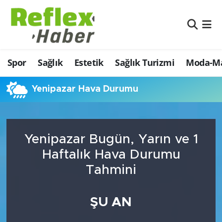
Eğitim
Nöbetçi Eczaneler
Spor
Sağlık
Estetik
Sağlık Turizmi
Moda-Ma
Estetik
Hava Durumu
Firmalardan
Namaz Vakitleri
Yenipazar Hava Durumu
Güncel
Trafik Durumu
Yenipazar Bugün, Yarın ve 1
İş ve Ekonomi
Şampiyonlar Ligi Puan Durumu ve Fikstür
Haftalık Hava Durumu
Moda-Magazin-Eğlence
Tüm Manşetler
Tahmini
Sağlık
Son Dakika Haberleri
ŞU AN
Sağlık Turizmi
Haber Arşivi