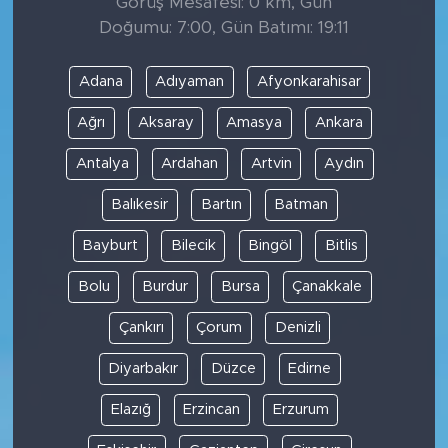
Görüş Mesafesi: 0 km, Gün
Doğumu: 7:00, Gün Batımı: 19:11
Adana
Adıyaman
Afyonkarahisar
Ağrı
Aksaray
Amasya
Ankara
Antalya
Ardahan
Artvin
Aydın
Balıkesir
Bartın
Batman
Bayburt
Bilecik
Bingöl
Bitlis
Bolu
Burdur
Bursa
Çanakkale
Çankırı
Çorum
Denizli
Diyarbakır
Düzce
Edirne
Elazığ
Erzincan
Erzurum