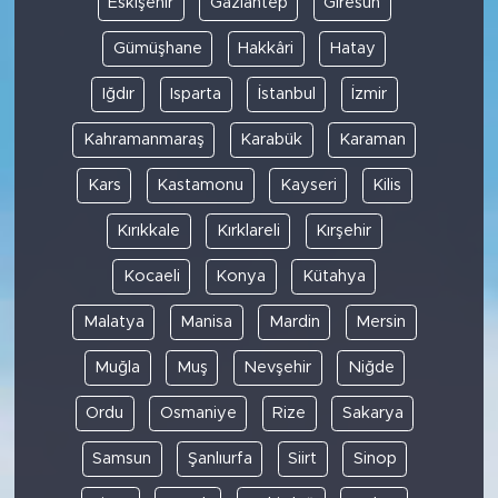
Eskişehir
Gaziantep
Giresun
Gümüşhane
Hakkâri
Hatay
Iğdır
Isparta
İstanbul
İzmir
Kahramanmaraş
Karabük
Karaman
Kars
Kastamonu
Kayseri
Kilis
Kırıkkale
Kırklareli
Kırşehir
Kocaeli
Konya
Kütahya
Malatya
Manisa
Mardin
Mersin
Muğla
Muş
Nevşehir
Niğde
Ordu
Osmaniye
Rize
Sakarya
Samsun
Şanlıurfa
Siirt
Sinop