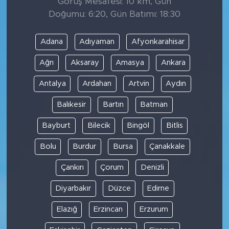
Görüş Mesafesi: 10 km, Gün
Doğumu: 6:20, Gün Batımı: 18:30
Adana
Adıyaman
Afyonkarahisar
Ağrı
Aksaray
Amasya
Ankara
Antalya
Ardahan
Artvin
Aydın
Balıkesir
Bartın
Batman
Bayburt
Bilecik
Bingöl
Bitlis
Bolu
Burdur
Bursa
Çanakkale
Çankırı
Çorum
Denizli
Diyarbakır
Düzce
Edirne
Elazığ
Erzincan
Erzurum