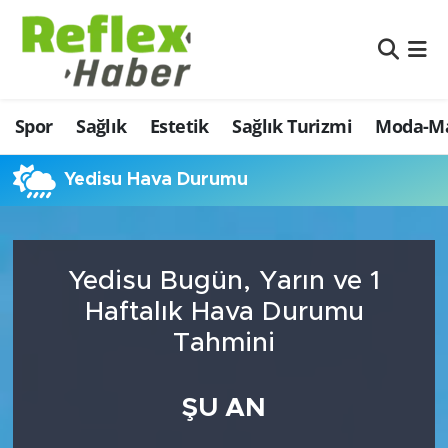
Eğitim
Nöbetçi Eczaneler
Spor
Sağlık
Estetik
Sağlık Turizmi
Moda-Ma
Estetik
Hava Durumu
Firmalardan
Namaz Vakitleri
Yedisu Hava Durumu
Güncel
Trafik Durumu
Yedisu Bugün, Yarın ve 1
İş ve Ekonomi
Şampiyonlar Ligi Puan Durumu ve Fikstür
Haftalık Hava Durumu
Moda-Magazin-Eğlence
Tüm Manşetler
Tahmini
Sağlık
Son Dakika Haberleri
ŞU AN
Sağlık Turizmi
Haber Arşivi