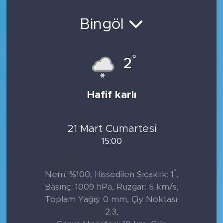
Sanat
Bingöl
Spor
°
2
Teknoloji
Hafif karlı
21 Mart Cumartesi
15:00
°
Nem: %100, Hissedilen Sıcaklık: 1
,
Basınç: 1009 hPa, Rüzgar: 5 km/s,
Toplam Yağış: 0 mm, Çiy Noktası:
2.3,