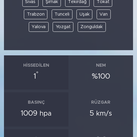
Sivas
Şırnak
Tekirdağ
Tokat
Trabzon
Tunceli
Uşak
Van
Yalova
Yozgat
Zonguldak
HISSEDILEN
NEM
°
1
%100
BASINÇ
RÜZGAR
1009
5
hpa
km/s