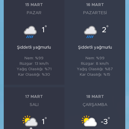
15 MART
16 MART
PAZAR
PAZARTESI
°
°
1
2
Şiddetli yağmurlu
Şiddetli yağmurlu
Nem: %99
Nem: %99
Rüzgar: 13 km/h
Rüzgar: 8 km/h
Yağış Olasılığı: %71
Yağış Olasılığı: %87
Kar Olasılığı: %30
Kar Olasılığı: %15
17 MART
18 MART
SALI
ÇARŞAMBA
°
°
1
-3