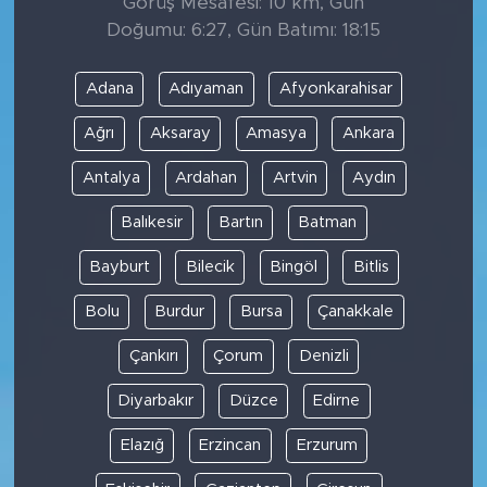
Görüş Mesafesi: 10 km, Gün
Doğumu: 6:27, Gün Batımı: 18:15
Adana
Adıyaman
Afyonkarahisar
Ağrı
Aksaray
Amasya
Ankara
Antalya
Ardahan
Artvin
Aydın
Balıkesir
Bartın
Batman
Bayburt
Bilecik
Bingöl
Bitlis
Bolu
Burdur
Bursa
Çanakkale
Çankırı
Çorum
Denizli
Diyarbakır
Düzce
Edirne
Elazığ
Erzincan
Erzurum