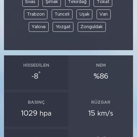
Sivas
Şırnak
Tekirdağ
Tokat
Trabzon
Tunceli
Uşak
Van
Yalova
Yozgat
Zonguldak
HISSEDILEN
NEM
°
-8
%86
BASINÇ
RÜZGAR
1029
15
hpa
km/s