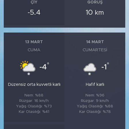
ÇIY
GÖRÜŞ
-5.4
10
km
13 MART
14 MART
CUMA
CUMARTESI
°
°
-4
-1
Düzensiz orta kuvvetli karlı
Hafif karlı
Nem: %88
Nem: %96
Rüzgar: 16 km/h
Rüzgar: 9 km/h
Yağış Olasılığı: %73
Yağış Olasılığı: %88
Kar Olasılığı: %41
Kar Olasılığı: %78