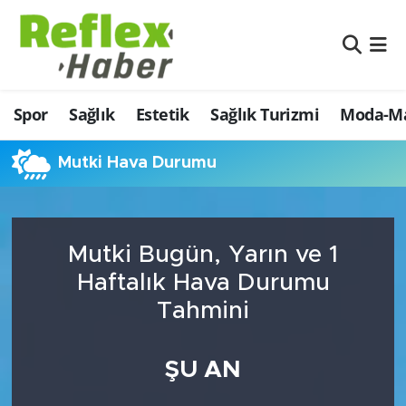
Eğitim
Nöbetçi Eczaneler
Spor
Sağlık
Estetik
Sağlık Turizmi
Moda-Ma
Estetik
Hava Durumu
Firmalardan
Namaz Vakitleri
Mutki Hava Durumu
Güncel
Trafik Durumu
Mutki Bugün, Yarın ve 1
İş ve Ekonomi
Şampiyonlar Ligi Puan Durumu ve Fikstür
Haftalık Hava Durumu
Moda-Magazin-Eğlence
Tüm Manşetler
Tahmini
Sağlık
Son Dakika Haberleri
ŞU AN
Sağlık Turizmi
Haber Arşivi