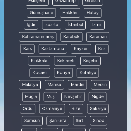
Eskişehir
Gaziantep
Giresun
Gümüşhane
Hakkâri
Hatay
Iğdır
Isparta
İstanbul
İzmir
Kahramanmaraş
Karabük
Karaman
Kars
Kastamonu
Kayseri
Kilis
Kırıkkale
Kırklareli
Kırşehir
Kocaeli
Konya
Kütahya
Malatya
Manisa
Mardin
Mersin
Muğla
Muş
Nevşehir
Niğde
Ordu
Osmaniye
Rize
Sakarya
Samsun
Şanlıurfa
Siirt
Sinop