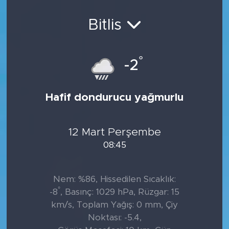
Sanat
Bitlis
Spor
°
-2
Teknoloji
Hafif dondurucu yağmurlu
12 Mart Perşembe
08:45
Nem: %86, Hissedilen Sıcaklık:
°
-8
, Basınç: 1029 hPa, Rüzgar: 15
km/s, Toplam Yağış: 0 mm, Çiy
Noktası: -5.4,