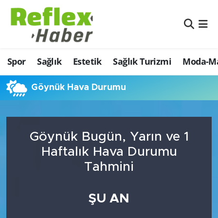
Eğitim
Nöbetçi Eczaneler
Spor
Sağlık
Estetik
Sağlık Turizmi
Moda-Ma
Estetik
Hava Durumu
Firmalardan
Namaz Vakitleri
Göynük Hava Durumu
Güncel
Trafik Durumu
Göynük Bugün, Yarın ve 1
İş ve Ekonomi
Şampiyonlar Ligi Puan Durumu ve Fikstür
Haftalık Hava Durumu
Moda-Magazin-Eğlence
Tüm Manşetler
Tahmini
Sağlık
Son Dakika Haberleri
ŞU AN
Sağlık Turizmi
Haber Arşivi