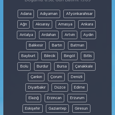
Adana
Adıyaman
Afyonkarahisar
Ağrı
Aksaray
Amasya
Ankara
Antalya
Ardahan
Artvin
Aydın
Balıkesir
Bartın
Batman
Bayburt
Bilecik
Bingöl
Bitlis
Bolu
Burdur
Bursa
Çanakkale
Çankırı
Çorum
Denizli
Diyarbakır
Düzce
Edirne
Elazığ
Erzincan
Erzurum
Eskişehir
Gaziantep
Giresun