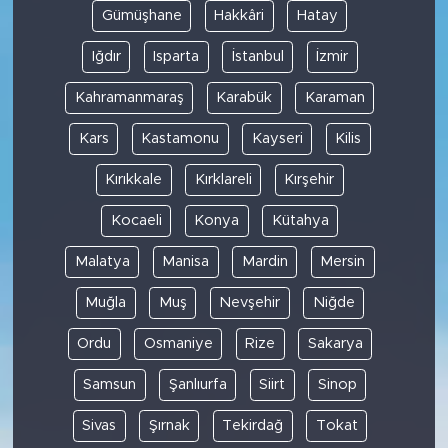
Gümüşhane
Hakkâri
Hatay
Iğdır
Isparta
İstanbul
İzmir
Kahramanmaraş
Karabük
Karaman
Kars
Kastamonu
Kayseri
Kilis
Kırıkkale
Kırklareli
Kırşehir
Kocaeli
Konya
Kütahya
Malatya
Manisa
Mardin
Mersin
Muğla
Muş
Nevşehir
Niğde
Ordu
Osmaniye
Rize
Sakarya
Samsun
Şanlıurfa
Siirt
Sinop
Sivas
Şırnak
Tekirdağ
Tokat