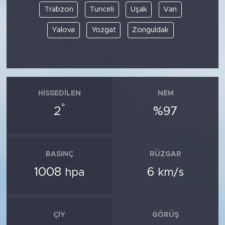
Trabzon
Tunceli
Uşak
Van
Yalova
Yozgat
Zonguldak
HISSEDILEN
NEM
°
2
%97
BASINÇ
RÜZGAR
1008
6
hpa
km/s
ÇIY
GÖRÜŞ