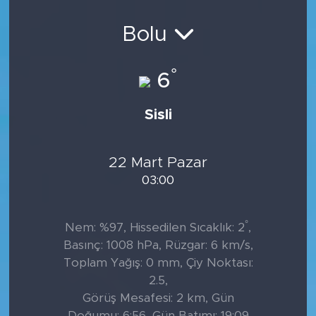
Sanat
Bolu
Spor
°
6
Teknoloji
Sisli
22 Mart Pazar
03:00
°
Nem: %97, Hissedilen Sıcaklık: 2
,
Basınç: 1008 hPa, Rüzgar: 6 km/s,
Toplam Yağış: 0 mm, Çiy Noktası:
2.5,
Görüş Mesafesi: 2 km, Gün
Doğumu: 6:56, Gün Batımı: 19:09