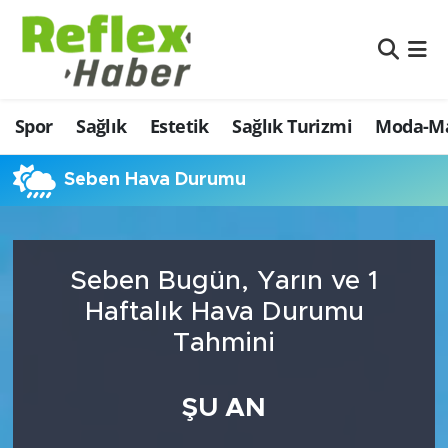
Eğitim
Nöbetçi Eczaneler
Spor
Sağlık
Estetik
Sağlık Turizmi
Moda-Ma
Estetik
Hava Durumu
Firmalardan
Namaz Vakitleri
Seben Hava Durumu
Güncel
Trafik Durumu
Seben Bugün, Yarın ve 1
İş ve Ekonomi
Şampiyonlar Ligi Puan Durumu ve Fikstür
Haftalık Hava Durumu
Moda-Magazin-Eğlence
Tüm Manşetler
Tahmini
Sağlık
Son Dakika Haberleri
ŞU AN
Sağlık Turizmi
Haber Arşivi