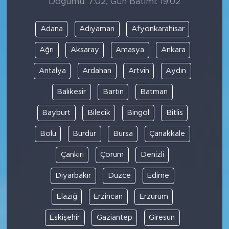
Doğumu: 7:02, Gün Batımı: 19:02
Adana
Adıyaman
Afyonkarahisar
Ağrı
Aksaray
Amasya
Ankara
Antalya
Ardahan
Artvin
Aydın
Balıkesir
Bartın
Batman
Bayburt
Bilecik
Bingöl
Bitlis
Bolu
Burdur
Bursa
Çanakkale
Çankırı
Çorum
Denizli
Diyarbakır
Düzce
Edirne
Elazığ
Erzincan
Erzurum
Eskişehir
Gaziantep
Giresun