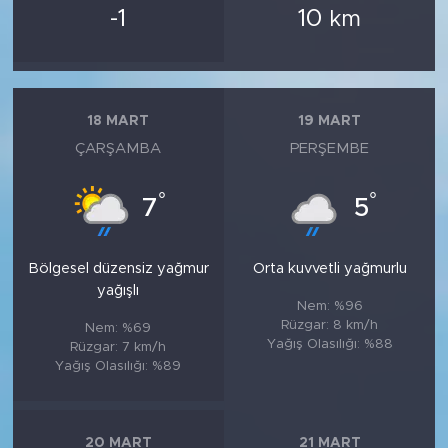
-1
10
km
18 MART
19 MART
ÇARŞAMBA
PERŞEMBE
°
°
7
5
Bölgesel düzensiz yağmur
Orta kuvvetli yağmurlu
yağışlı
Nem: %96
Rüzgar: 8 km/h
Nem: %69
Yağış Olasılığı: %88
Rüzgar: 7 km/h
Yağış Olasılığı: %89
20 MART
21 MART