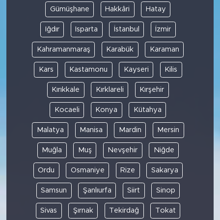
Gümüşhane
Hakkâri
Hatay
Iğdır
Isparta
İstanbul
İzmir
Kahramanmaraş
Karabük
Karaman
Kars
Kastamonu
Kayseri
Kilis
Kırıkkale
Kırklareli
Kırşehir
Kocaeli
Konya
Kütahya
Malatya
Manisa
Mardin
Mersin
Muğla
Muş
Nevşehir
Niğde
Ordu
Osmaniye
Rize
Sakarya
Samsun
Şanlıurfa
Siirt
Sinop
Sivas
Şırnak
Tekirdağ
Tokat