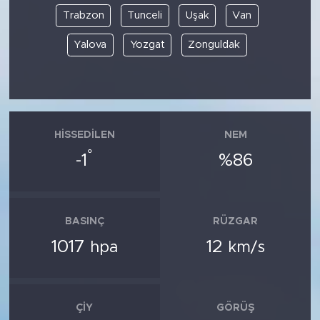
Trabzon
Tunceli
Uşak
Van
Yalova
Yozgat
Zonguldak
HISSEDILEN
NEM
°
-1
%86
BASINÇ
RÜZGAR
1017
12
hpa
km/s
ÇIY
GÖRÜŞ