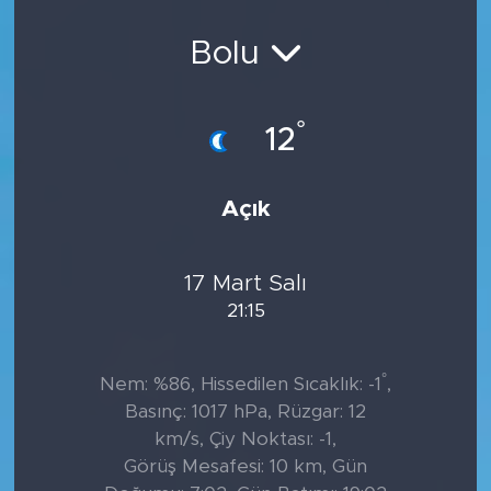
Sanat
Bolu
Spor
°
12
Teknoloji
Açık
17 Mart Salı
21:15
°
Nem: %86, Hissedilen Sıcaklık: -1
,
Basınç: 1017 hPa, Rüzgar: 12
km/s, Çiy Noktası: -1,
Görüş Mesafesi: 10 km, Gün