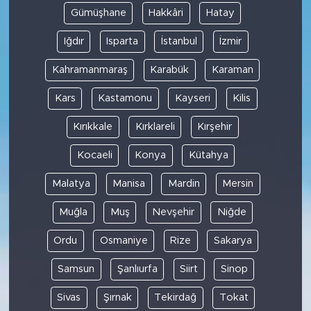
Gümüşhane
Hakkâri
Hatay
Iğdır
Isparta
İstanbul
İzmir
Kahramanmaraş
Karabük
Karaman
Kars
Kastamonu
Kayseri
Kilis
Kırıkkale
Kırklareli
Kırşehir
Kocaeli
Konya
Kütahya
Malatya
Manisa
Mardin
Mersin
Muğla
Muş
Nevşehir
Niğde
Ordu
Osmaniye
Rize
Sakarya
Samsun
Şanlıurfa
Siirt
Sinop
Sivas
Şırnak
Tekirdağ
Tokat