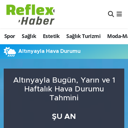
Eğitim
Nöbetçi Eczaneler
Spor
Sağlık
Estetik
Sağlık Turizmi
Moda-Ma
Estetik
Hava Durumu
Firmalardan
Namaz Vakitleri
Altınyayla Hava Durumu
Güncel
Trafik Durumu
Altınyayla Bugün, Yarın ve 1
İş ve Ekonomi
Şampiyonlar Ligi Puan Durumu ve Fikstür
Haftalık Hava Durumu
Moda-Magazin-Eğlence
Tüm Manşetler
Tahmini
Sağlık
Son Dakika Haberleri
ŞU AN
Sağlık Turizmi
Haber Arşivi