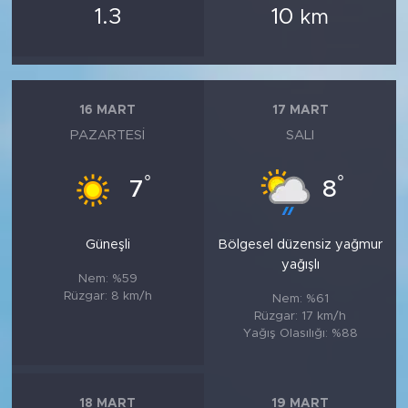
1.3
10
km
16 MART
17 MART
PAZARTESI
SALI
°
°
7
8
Güneşli
Bölgesel düzensiz yağmur
yağışlı
Nem: %59
Rüzgar: 8 km/h
Nem: %61
Rüzgar: 17 km/h
Yağış Olasılığı: %88
18 MART
19 MART