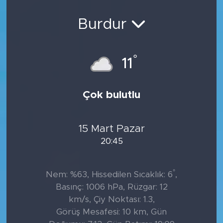
Sanat
Burdur
Spor
°
11
Teknoloji
Çok bulutlu
15 Mart Pazar
20:45
°
Nem: %63, Hissedilen Sıcaklık: 6
,
Basınç: 1006 hPa, Rüzgar: 12
km/s, Çiy Noktası: 1.3,
Görüş Mesafesi: 10 km, Gün