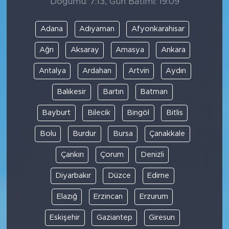
Doğumu: 7:13, Gün Batımı: 19:09
Adana
Adıyaman
Afyonkarahisar
Ağrı
Aksaray
Amasya
Ankara
Antalya
Ardahan
Artvin
Aydın
Balıkesir
Bartın
Batman
Bayburt
Bilecik
Bingöl
Bitlis
Bolu
Burdur
Bursa
Çanakkale
Çankırı
Çorum
Denizli
Diyarbakır
Düzce
Edirne
Elazığ
Erzincan
Erzurum
Eskişehir
Gaziantep
Giresun