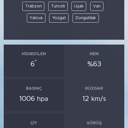
Trabzon
Tunceli
Uşak
Van
Yalova
Yozgat
Zonguldak
HISSEDILEN
NEM
°
6
%63
BASINÇ
RÜZGAR
1006
12
hpa
km/s
ÇIY
GÖRÜŞ