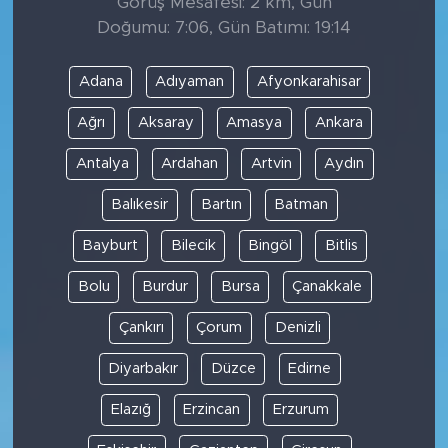
Görüş Mesafesi: 2 km, Gün
Doğumu: 7:06, Gün Batımı: 19:14
Adana
Adıyaman
Afyonkarahisar
Ağrı
Aksaray
Amasya
Ankara
Antalya
Ardahan
Artvin
Aydın
Balıkesir
Bartın
Batman
Bayburt
Bilecik
Bingöl
Bitlis
Bolu
Burdur
Bursa
Çanakkale
Çankırı
Çorum
Denizli
Diyarbakır
Düzce
Edirne
Elazığ
Erzincan
Erzurum