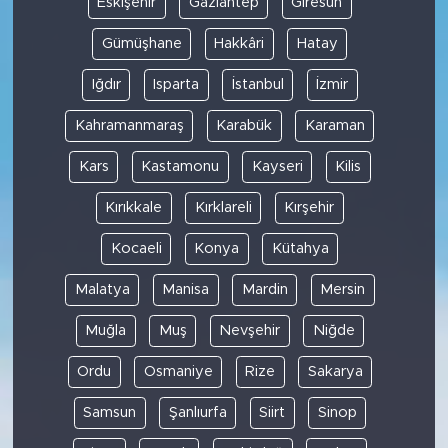
Eskişehir
Gaziantep
Giresun
Gümüşhane
Hakkâri
Hatay
Iğdır
Isparta
İstanbul
İzmir
Kahramanmaraş
Karabük
Karaman
Kars
Kastamonu
Kayseri
Kilis
Kırıkkale
Kırklareli
Kırşehir
Kocaeli
Konya
Kütahya
Malatya
Manisa
Mardin
Mersin
Muğla
Muş
Nevşehir
Niğde
Ordu
Osmaniye
Rize
Sakarya
Samsun
Şanlıurfa
Siirt
Sinop