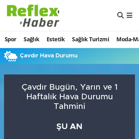
Eğitim
Nöbetçi Eczaneler
Spor
Sağlık
Estetik
Sağlık Turizmi
Moda-Ma
Estetik
Hava Durumu
Firmalardan
Namaz Vakitleri
Çavdır Hava Durumu
Güncel
Trafik Durumu
Çavdır Bugün, Yarın ve 1
İş ve Ekonomi
Şampiyonlar Ligi Puan Durumu ve Fikstür
Haftalık Hava Durumu
Moda-Magazin-Eğlence
Tüm Manşetler
Tahmini
Sağlık
Son Dakika Haberleri
ŞU AN
Sağlık Turizmi
Haber Arşivi