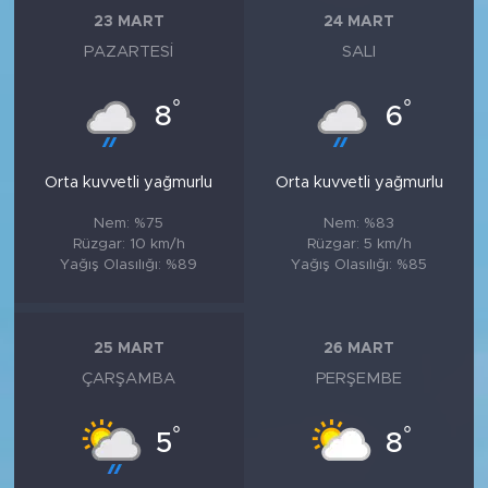
23 MART
24 MART
PAZARTESI
SALI
°
°
8
6
Orta kuvvetli yağmurlu
Orta kuvvetli yağmurlu
Nem: %75
Nem: %83
Rüzgar: 10 km/h
Rüzgar: 5 km/h
Yağış Olasılığı: %89
Yağış Olasılığı: %85
25 MART
26 MART
ÇARŞAMBA
PERŞEMBE
°
°
5
8