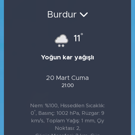
Sanat
Burdur
Spor
°
11
Teknoloji
Yoğun kar yağışlı
20 Mart Cuma
21:00
Nem: %100, Hissedilen Sıcaklık:
°
0
, Basınç: 1002 hPa, Rüzgar: 9
km/s, Toplam Yağış: 1 mm, Çiy
Noktası: 2,