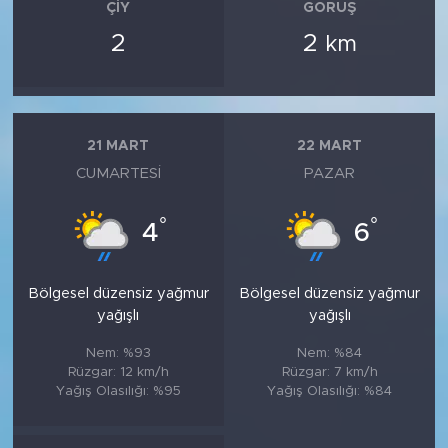
ÇIY
GÖRÜŞ
2
2
km
21 MART
22 MART
CUMARTESI
PAZAR
°
°
4
6
Bölgesel düzensiz yağmur
Bölgesel düzensiz yağmur
yağışlı
yağışlı
Nem: %93
Nem: %84
Rüzgar: 12 km/h
Rüzgar: 7 km/h
Yağış Olasılığı: %95
Yağış Olasılığı: %84