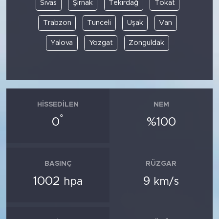
Sivas
Şırnak
Tekirdağ
Tokat
Trabzon
Tunceli
Uşak
Van
Yalova
Yozgat
Zonguldak
HISSEDILEN
NEM
°
0
%100
BASINÇ
RÜZGAR
1002
9
hpa
km/s