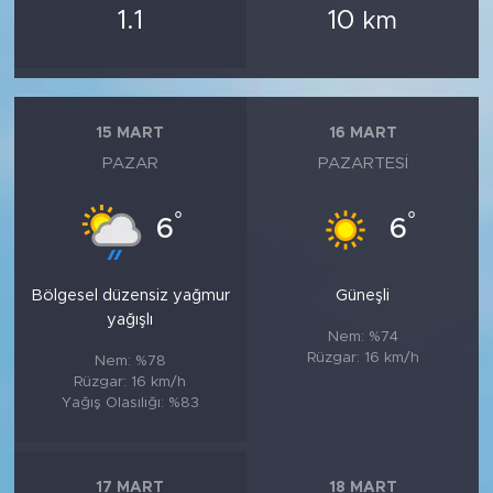
1.1
10
km
15 MART
16 MART
PAZAR
PAZARTESI
°
°
6
6
Bölgesel düzensiz yağmur
Güneşli
yağışlı
Nem: %74
Rüzgar: 16 km/h
Nem: %78
Rüzgar: 16 km/h
Yağış Olasılığı: %83
17 MART
18 MART