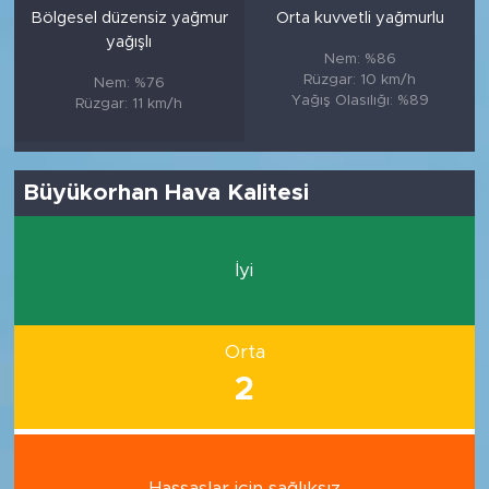
Bölgesel düzensiz yağmur
Orta kuvvetli yağmurlu
yağışlı
Nem: %86
Rüzgar: 10 km/h
Nem: %76
Yağış Olasılığı: %89
Rüzgar: 11 km/h
Büyükorhan Hava Kalitesi
İyi
Orta
2
Hassaslar için sağlıksız