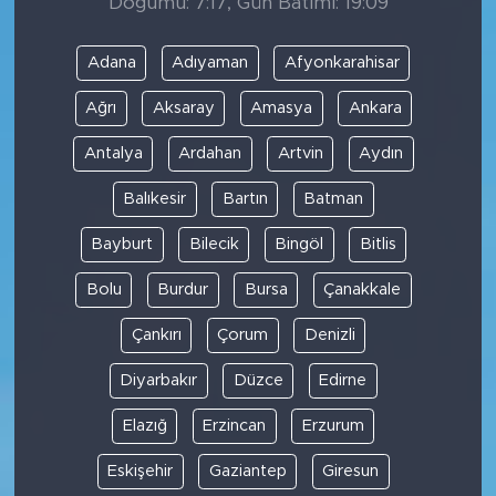
Doğumu: 7:17, Gün Batımı: 19:09
Adana
Adıyaman
Afyonkarahisar
Ağrı
Aksaray
Amasya
Ankara
Antalya
Ardahan
Artvin
Aydın
Balıkesir
Bartın
Batman
Bayburt
Bilecik
Bingöl
Bitlis
Bolu
Burdur
Bursa
Çanakkale
Çankırı
Çorum
Denizli
Diyarbakır
Düzce
Edirne
Elazığ
Erzincan
Erzurum
Eskişehir
Gaziantep
Giresun