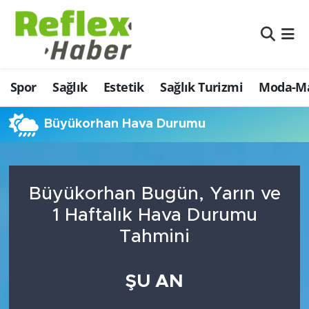
Eğitim
Nöbetçi Eczaneler
Spor
Sağlık
Estetik
Sağlık Turizmi
Moda-Ma
Estetik
Hava Durumu
Firmalardan
Namaz Vakitleri
Büyükorhan Hava Durumu
Güncel
Trafik Durumu
Büyükorhan Bugün, Yarın ve
İş ve Ekonomi
Şampiyonlar Ligi Puan Durumu ve Fikstür
1 Haftalık Hava Durumu
Moda-Magazin-Eğlence
Tüm Manşetler
Tahmini
Sağlık
Son Dakika Haberleri
ŞU AN
Sağlık Turizmi
Haber Arşivi