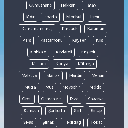
Gümüşhane
Hakkâri
Hatay
Iğdır
Isparta
İstanbul
İzmir
Kahramanmaraş
Karabük
Karaman
Kars
Kastamonu
Kayseri
Kilis
Kırıkkale
Kırklareli
Kırşehir
Kocaeli
Konya
Kütahya
Malatya
Manisa
Mardin
Mersin
Muğla
Muş
Nevşehir
Niğde
Ordu
Osmaniye
Rize
Sakarya
Samsun
Şanlıurfa
Siirt
Sinop
Sivas
Şırnak
Tekirdağ
Tokat