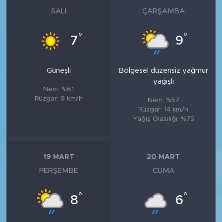
SALI
ÇARŞAMBA
°
°
7
9
Güneşli
Bölgesel düzensiz yağmur
yağışlı
Nem: %61
Rüzgar: 9 km/h
Nem: %57
Rüzgar: 14 km/h
Yağış Olasılığı: %75
19 MART
20 MART
PERŞEMBE
CUMA
°
°
8
6