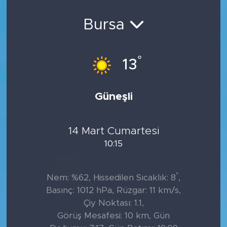
Sanat
Bursa
Spor
°
13
Teknoloji
Güneşli
14 Mart Cumartesi
10:15
°
Nem: %62, Hissedilen Sıcaklık: 8
,
Basınç: 1012 hPa, Rüzgar: 11 km/s,
Çiy Noktası: 1.1,
Görüş Mesafesi: 10 km, Gün