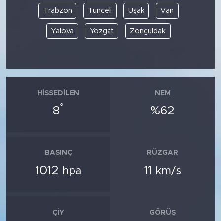
Trabzon
Tunceli
Uşak
Van
Yalova
Yozgat
Zonguldak
HISSEDILEN
NEM
°
8
%62
BASINÇ
RÜZGAR
1012
11
hpa
km/s
ÇIY
GÖRÜŞ