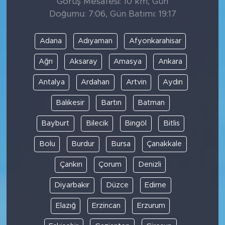
Görüş Mesafesi: 10 km, Gün
Doğumu: 7:06, Gün Batımı: 19:17
Adana
Adıyaman
Afyonkarahisar
Ağrı
Aksaray
Amasya
Ankara
Antalya
Ardahan
Artvin
Aydın
Balıkesir
Bartın
Batman
Bayburt
Bilecik
Bingöl
Bitlis
Bolu
Burdur
Bursa
Çanakkale
Çankırı
Çorum
Denizli
Diyarbakır
Düzce
Edirne
Elazığ
Erzincan
Erzurum