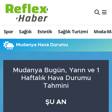
Eğitim
Nöbetçi Eczaneler
Spor
Sağlık
Estetik
Sağlık Turizmi
Moda-Ma
Estetik
Hava Durumu
Firmalardan
Namaz Vakitleri
Mudanya Hava Durumu
Güncel
Trafik Durumu
Mudanya Bugün, Yarın ve 1
İş ve Ekonomi
Şampiyonlar Ligi Puan Durumu ve Fikstür
Haftalık Hava Durumu
Moda-Magazin-Eğlence
Tüm Manşetler
Tahmini
Sağlık
Son Dakika Haberleri
ŞU AN
Sağlık Turizmi
Haber Arşivi