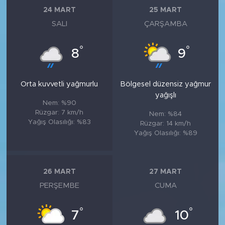
24 MART
25 MART
SALI
ÇARŞAMBA
°
°
8
9
Orta kuvvetli yağmurlu
Bölgesel düzensiz yağmur
yağışlı
Nem: %90
Rüzgar: 7 km/h
Nem: %84
Yağış Olasılığı: %83
Rüzgar: 14 km/h
Yağış Olasılığı: %89
26 MART
27 MART
PERŞEMBE
CUMA
°
°
7
10