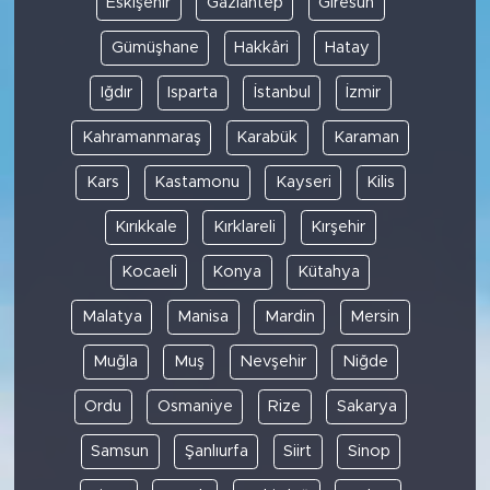
Eskişehir
Gaziantep
Giresun
Gümüşhane
Hakkâri
Hatay
Iğdır
Isparta
İstanbul
İzmir
Kahramanmaraş
Karabük
Karaman
Kars
Kastamonu
Kayseri
Kilis
Kırıkkale
Kırklareli
Kırşehir
Kocaeli
Konya
Kütahya
Malatya
Manisa
Mardin
Mersin
Muğla
Muş
Nevşehir
Niğde
Ordu
Osmaniye
Rize
Sakarya
Samsun
Şanlıurfa
Siirt
Sinop