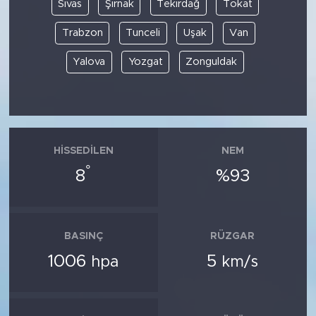
Sivas
Şırnak
Tekirdağ
Tokat
Trabzon
Tunceli
Uşak
Van
Yalova
Yozgat
Zonguldak
HISSEDILEN
NEM
°
8
%93
BASINÇ
RÜZGAR
1006
5
hpa
km/s