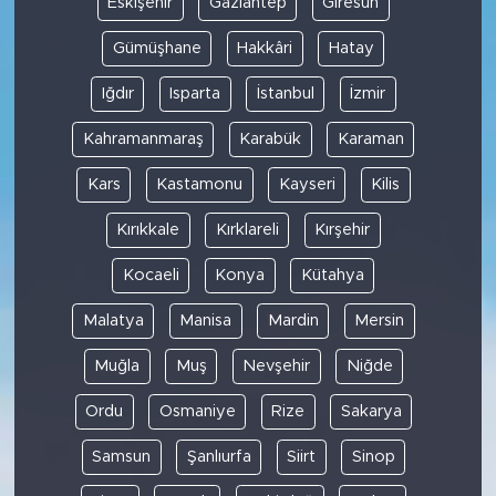
Eskişehir
Gaziantep
Giresun
Gümüşhane
Hakkâri
Hatay
Iğdır
Isparta
İstanbul
İzmir
Kahramanmaraş
Karabük
Karaman
Kars
Kastamonu
Kayseri
Kilis
Kırıkkale
Kırklareli
Kırşehir
Kocaeli
Konya
Kütahya
Malatya
Manisa
Mardin
Mersin
Muğla
Muş
Nevşehir
Niğde
Ordu
Osmaniye
Rize
Sakarya
Samsun
Şanlıurfa
Siirt
Sinop