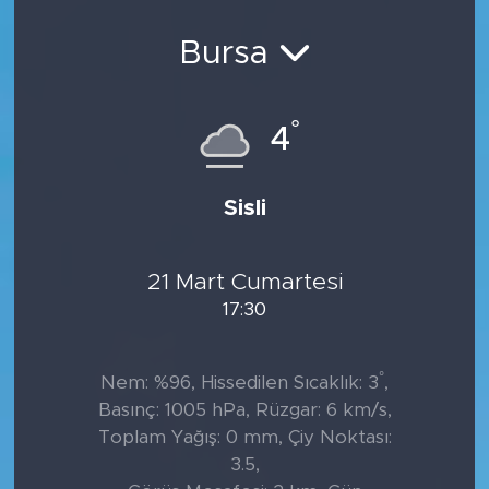
Sanat
Bursa
Spor
°
4
Teknoloji
Sisli
21 Mart Cumartesi
17:30
°
Nem: %96, Hissedilen Sıcaklık: 3
,
Basınç: 1005 hPa, Rüzgar: 6 km/s,
Toplam Yağış: 0 mm, Çiy Noktası:
3.5,