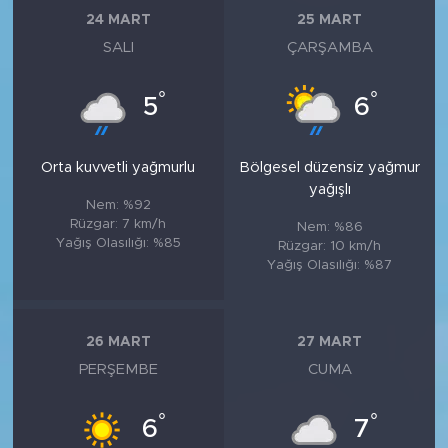
24 MART
25 MART
SALI
ÇARŞAMBA
°
°
5
6
Orta kuvvetli yağmurlu
Bölgesel düzensiz yağmur
yağışlı
Nem: %92
Rüzgar: 7 km/h
Nem: %86
Yağış Olasılığı: %85
Rüzgar: 10 km/h
Yağış Olasılığı: %87
26 MART
27 MART
PERŞEMBE
CUMA
°
°
6
7