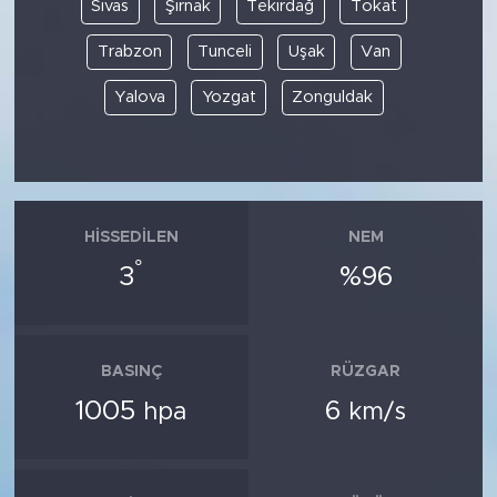
Sivas
Şırnak
Tekirdağ
Tokat
Trabzon
Tunceli
Uşak
Van
Yalova
Yozgat
Zonguldak
HISSEDILEN
NEM
°
3
%96
BASINÇ
RÜZGAR
1005
6
hpa
km/s