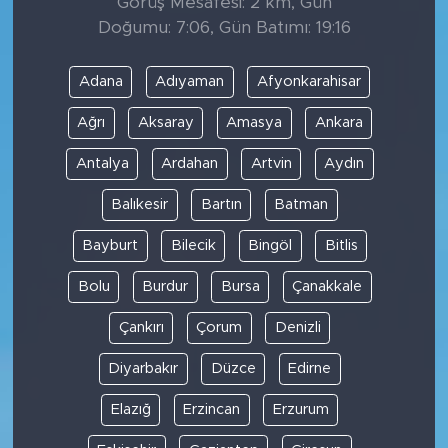
Görüş Mesafesi: 2 km, Gün
Doğumu: 7:06, Gün Batımı: 19:16
Adana
Adıyaman
Afyonkarahisar
Ağrı
Aksaray
Amasya
Ankara
Antalya
Ardahan
Artvin
Aydın
Balıkesir
Bartın
Batman
Bayburt
Bilecik
Bingöl
Bitlis
Bolu
Burdur
Bursa
Çanakkale
Çankırı
Çorum
Denizli
Diyarbakır
Düzce
Edirne
Elazığ
Erzincan
Erzurum