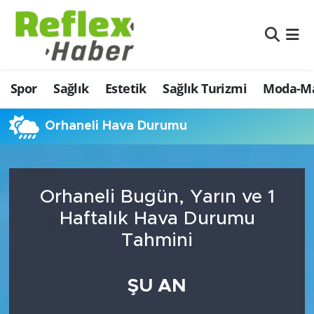
Eğitim
Nöbetçi Eczaneler
Spor
Sağlık
Estetik
Sağlık Turizmi
Moda-Ma
Estetik
Hava Durumu
Firmalardan
Namaz Vakitleri
Orhaneli Hava Durumu
Güncel
Trafik Durumu
Orhaneli Bugün, Yarın ve 1
İş ve Ekonomi
Şampiyonlar Ligi Puan Durumu ve Fikstür
Haftalık Hava Durumu
Moda-Magazin-Eğlence
Tüm Manşetler
Tahmini
Sağlık
Son Dakika Haberleri
ŞU AN
Sağlık Turizmi
Haber Arşivi