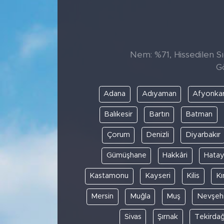
Sanat
Spor
Nem: %71, Hissedilen Sıc
G
Teknoloji
Adana
Adıyaman
Afyonkar
Balıkesir
Bartın
Batman
Çorum
Denizli
Diyarbakır
Gümüşhane
Hakkâri
Hata
Kastamonu
Kayseri
Kilis
Kı
Mersin
Muğla
Muş
Nevşehi
Sivas
Şırnak
Tekirda