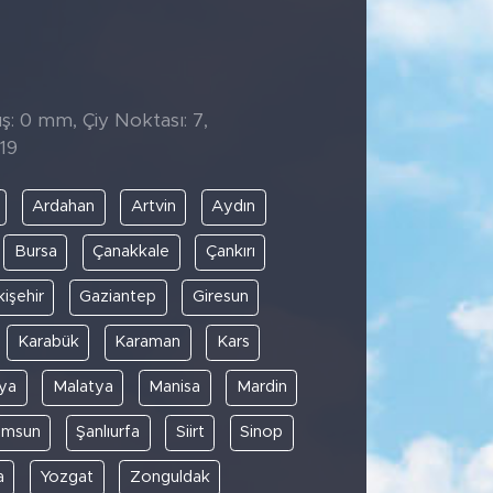
ş: 0 mm, Çiy Noktası: 7,
19
Ardahan
Artvin
Aydın
Bursa
Çanakkale
Çankırı
kişehir
Gaziantep
Giresun
Karabük
Karaman
Kars
ya
Malatya
Manisa
Mardin
amsun
Şanlıurfa
Siirt
Sinop
a
Yozgat
Zonguldak