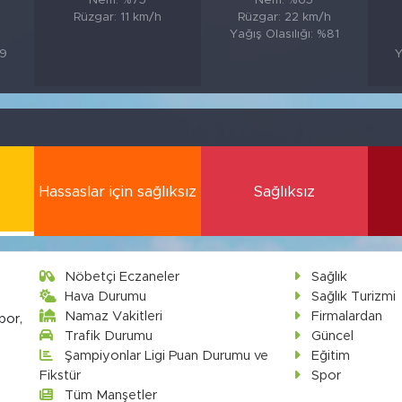
Nem: %75
Nem: %65
Rüzgar: 11 km/h
Rüzgar: 22 km/h
Yağış Olasılığı: %81
89
Y
Hassaslar için sağlıksız
Sağlıksız
Nöbetçi Eczaneler
Sağlık
Hava Durumu
Sağlık Turizmi
Namaz Vakitleri
Firmalardan
por,
Trafik Durumu
Güncel
Şampiyonlar Ligi Puan Durumu ve
Eğitim
Fikstür
Spor
Tüm Manşetler