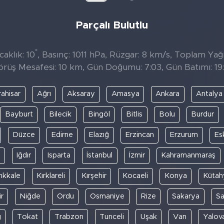
Parçalı Bulutlu
°
aklık: 10
, Basınç: 1011 hPa, Rüzgar: 8 km/s, Toplam Yağı
örüş Mesafesi: 10 km, Gün Doğumu: 7:03, Gün Batımı: 19:
ahisar
Ağrı
Aksaray
Amasya
Ankara
Antalya
Bayburt
Bilecik
Bingöl
Bitlis
Bolu
Burdur
Düzce
Edirne
Elazığ
Erzincan
Erzurum
Es
y
Iğdır
Isparta
İstanbul
İzmir
Kahramanmaraş
rıkkale
Kırklareli
Kırşehir
Kocaeli
Konya
Kütah
r
Niğde
Ordu
Osmaniye
Rize
Sakarya
S
ğ
Tokat
Trabzon
Tunceli
Uşak
Van
Yalov