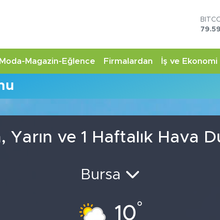
BITC
79.59
DOL
45,4
EUR
Moda-Magazin-Eğlence
Firmalardan
İş ve Ekonomi
53,3
STER
mu
61,6
G.AL
6862
BİST
14.5
, Yarın ve 1 Haftalık Hava
Bursa
°
10