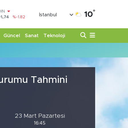
°
OIN
10
İstanbul
1,74
%-1.82
AR
3620
%0.02
O
Güncel
Sanat
Teknoloji
8690
%0.19
LİN
0380
%0.18
TIN
,09000
%0.19
100
98,00
%0
 Durumu Tahmini
23 Mart Pazartesi
16:45