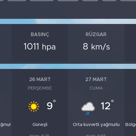
BASINÇ
RÜZGAR
1011
8
hpa
km/s
26 MART
27 MART
PERŞEMBE
CUMA
°
°
9
12
ağmur
Güneşli
Orta kuvvetli yağmurlu
Bölg