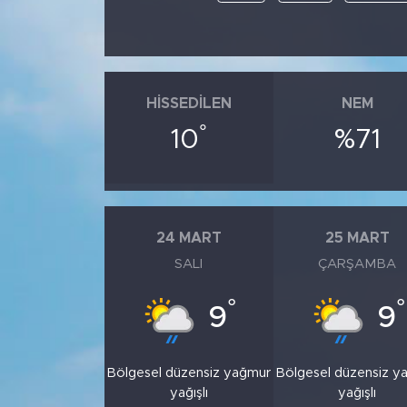
HISSEDILEN
NEM
°
10
%71
24 MART
25 MART
SALI
ÇARŞAMBA
°
°
9
9
Bölgesel düzensiz yağmur
Bölgesel düzensiz y
yağışlı
yağışlı