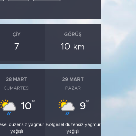
ÇIY
GÖRÜŞ
7
10
km
28 MART
29 MART
CUMARTESI
PAZAR
°
°
10
9
esel düzensiz yağmur
Bölgesel düzensiz yağmur
yağışlı
yağışlı