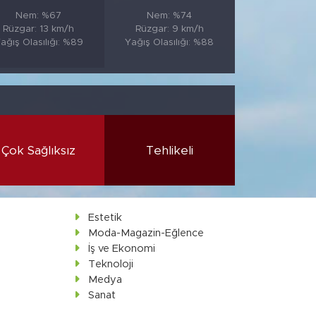
Nem: %67
Nem: %74
Rüzgar: 13 km/h
Rüzgar: 9 km/h
ağış Olasılığı: %89
Yağış Olasılığı: %88
Çok Sağlıksız
Tehlikeli
Estetik
Moda-Magazin-Eğlence
İş ve Ekonomi
Teknoloji
Medya
Sanat