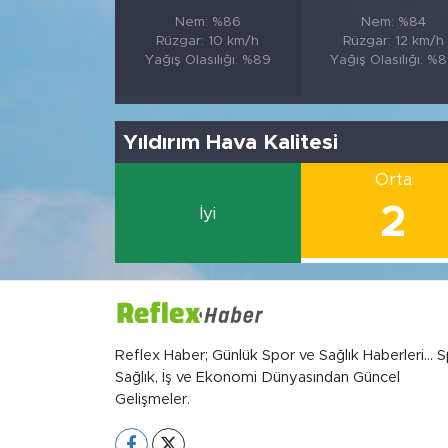
Nem: %86
Nem: %84
Rüzgar: 10 km/h
Rüzgar: 12 km/h
Yağış Olasılığı: %89
Yağış Olasılığı: %
Yıldırım Hava Kalitesi
Orta
2
İyi
Reflex Haber; Günlük Spor ve Sağlık Haberleri... S
Sağlık, İş ve Ekonomi Dünyasından Güncel
Gelişmeler.