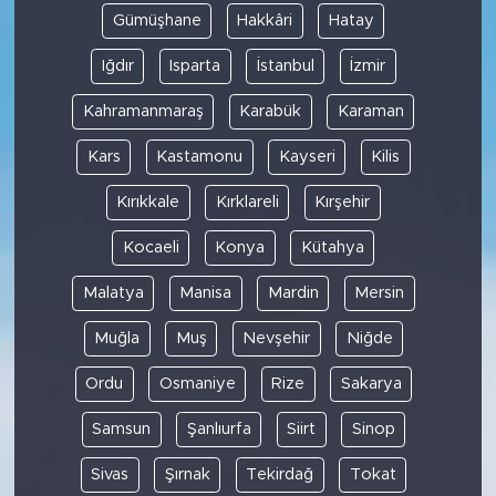
Gümüşhane
Hakkâri
Hatay
Iğdır
Isparta
İstanbul
İzmir
Kahramanmaraş
Karabük
Karaman
Kars
Kastamonu
Kayseri
Kilis
Kırıkkale
Kırklareli
Kırşehir
Kocaeli
Konya
Kütahya
Malatya
Manisa
Mardin
Mersin
Muğla
Muş
Nevşehir
Niğde
Ordu
Osmaniye
Rize
Sakarya
Samsun
Şanlıurfa
Siirt
Sinop
Sivas
Şırnak
Tekirdağ
Tokat