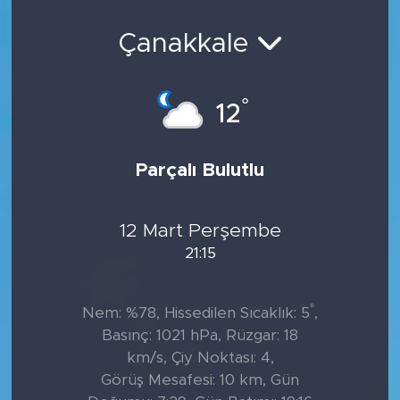
Sanat
Çanakkale
Spor
°
12
Teknoloji
Parçalı Bulutlu
12 Mart Perşembe
21:15
°
Nem: %78, Hissedilen Sıcaklık: 5
,
Basınç: 1021 hPa, Rüzgar: 18
km/s, Çiy Noktası: 4,
Görüş Mesafesi: 10 km, Gün