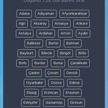
Doğumu: 7:29, Gün Batımı: 19:16
Adana
Adıyaman
Afyonkarahisar
Ağrı
Aksaray
Amasya
Ankara
Antalya
Ardahan
Artvin
Aydın
Balıkesir
Bartın
Batman
Bayburt
Bilecik
Bingöl
Bitlis
Bolu
Burdur
Bursa
Çanakkale
Çankırı
Çorum
Denizli
Diyarbakır
Düzce
Edirne
Elazığ
Erzincan
Erzurum
Eskişehir
Gaziantep
Giresun