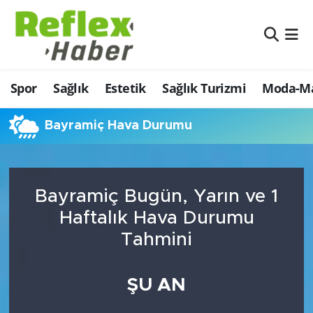
Eğitim
Nöbetçi Eczaneler
Spor
Sağlık
Estetik
Sağlık Turizmi
Moda-Ma
Estetik
Hava Durumu
Firmalardan
Namaz Vakitleri
Bayramiç Hava Durumu
Güncel
Trafik Durumu
Bayramiç Bugün, Yarın ve 1
İş ve Ekonomi
Şampiyonlar Ligi Puan Durumu ve Fikstür
Haftalık Hava Durumu
Moda-Magazin-Eğlence
Tüm Manşetler
Tahmini
Sağlık
Son Dakika Haberleri
ŞU AN
Sağlık Turizmi
Haber Arşivi