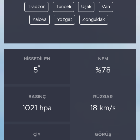
Trabzon
Tunceli
Uşak
Van
Yalova
Yozgat
Zonguldak
HISSEDILEN
NEM
°
5
%78
BASINÇ
RÜZGAR
1021
18
hpa
km/s
ÇIY
GÖRÜŞ