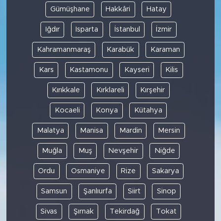
Gümüşhane
Hakkâri
Hatay
Iğdır
Isparta
İstanbul
İzmir
Kahramanmaraş
Karabük
Karaman
Kars
Kastamonu
Kayseri
Kilis
Kırıkkale
Kırklareli
Kırşehir
Kocaeli
Konya
Kütahya
Malatya
Manisa
Mardin
Mersin
Muğla
Muş
Nevşehir
Niğde
Ordu
Osmaniye
Rize
Sakarya
Samsun
Şanlıurfa
Siirt
Sinop
Sivas
Şırnak
Tekirdağ
Tokat