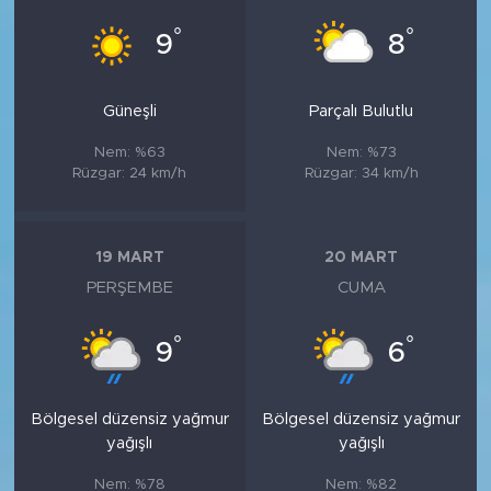
°
°
9
8
Güneşli
Parçalı Bulutlu
Nem: %63
Nem: %73
Rüzgar: 24 km/h
Rüzgar: 34 km/h
19 MART
20 MART
PERŞEMBE
CUMA
°
°
9
6
Bölgesel düzensiz yağmur
Bölgesel düzensiz yağmur
yağışlı
yağışlı
Nem: %78
Nem: %82