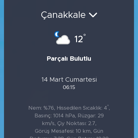
Sanat
Çanakkale
Spor
°
12
Teknoloji
Parçalı Bulutlu
14 Mart Cumartesi
06:15
°
Nem: %76, Hissedilen Sıcaklık: 4
,
Basınç: 1014 hPa, Rüzgar: 29
km/s, Çiy Noktası: 2.7,
Görüş Mesafesi: 10 km, Gün