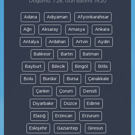
Doğumu: 7:28, Gün Batımı: 19:20
Adana
Adıyaman
Afyonkarahisar
Ağrı
Aksaray
Amasya
Ankara
Antalya
Ardahan
Artvin
Aydın
Balıkesir
Bartın
Batman
Bayburt
Bilecik
Bingöl
Bitlis
Bolu
Burdur
Bursa
Çanakkale
Çankırı
Çorum
Denizli
Diyarbakır
Düzce
Edirne
Elazığ
Erzincan
Erzurum
Eskişehir
Gaziantep
Giresun