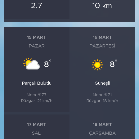
2.7
10
km
15 MART
16 MART
PAZAR
PAZARTESI
°
°
8
8
Parçalı Bulutlu
Güneşli
Nem: %77
Nem: %71
Rüzgar: 21 km/h
Rüzgar: 18 km/h
17 MART
18 MART
SALI
ÇARŞAMBA