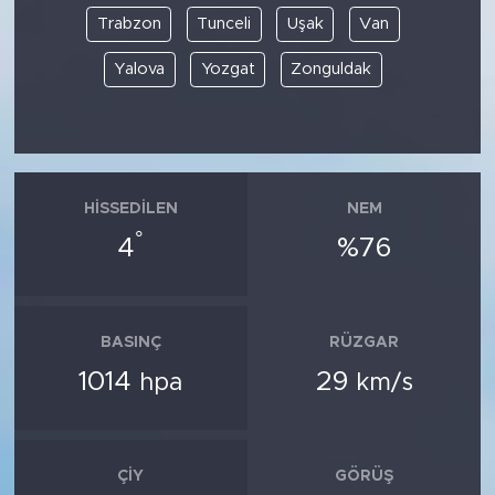
Trabzon
Tunceli
Uşak
Van
Yalova
Yozgat
Zonguldak
HISSEDILEN
NEM
°
4
%76
BASINÇ
RÜZGAR
1014
29
hpa
km/s
ÇIY
GÖRÜŞ