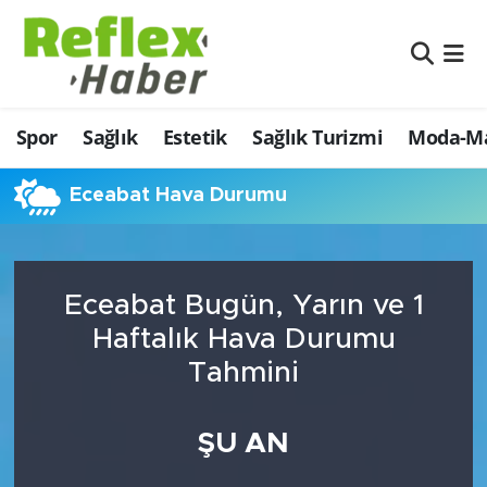
Eğitim
Nöbetçi Eczaneler
Spor
Sağlık
Estetik
Sağlık Turizmi
Moda-Ma
Estetik
Hava Durumu
Firmalardan
Namaz Vakitleri
Eceabat Hava Durumu
Güncel
Trafik Durumu
Eceabat Bugün, Yarın ve 1
İş ve Ekonomi
Şampiyonlar Ligi Puan Durumu ve Fikstür
Haftalık Hava Durumu
Moda-Magazin-Eğlence
Tüm Manşetler
Tahmini
Sağlık
Son Dakika Haberleri
ŞU AN
Sağlık Turizmi
Haber Arşivi