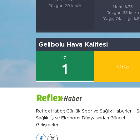
Nem: %71
Rüzgar: 29 km/h
Nem: %75
Rüzgar: 35 km/h
Yağış Olasılığı: %
Gelibolu Hava Kalitesi
İyi
1
Orta
Reflex Haber; Günlük Spor ve Sağlık Haberleri... S
Sağlık, İş ve Ekonomi Dünyasından Güncel
Gelişmeler.