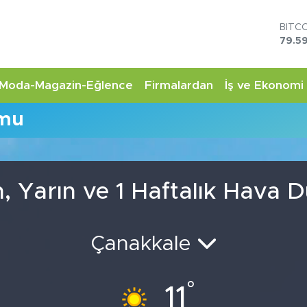
BITC
79.59
DOL
45,4
EUR
Moda-Magazin-Eğlence
Firmalardan
İş ve Ekonomi
53,3
STER
umu
61,6
G.AL
6862
BİST
14.5
, Yarın ve 1 Haftalık Hava
Çanakkale
°
11