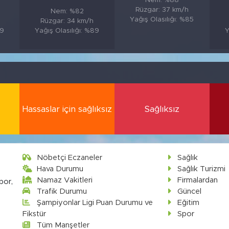
Nem: %88
Rüzgar: 37 km/h
Nem: %82
Yağış Olasılığı: %85
Rüzgar: 34 km/h
89
Yağış Olasılığı: %89
Y
Hassaslar için sağlıksız
Sağlıksız
Nöbetçi Eczaneler
Sağlık
Hava Durumu
Sağlık Turizmi
Namaz Vakitleri
Firmalardan
por,
Trafik Durumu
Güncel
Şampiyonlar Ligi Puan Durumu ve
Eğitim
Fikstür
Spor
Tüm Manşetler