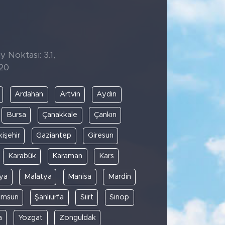
y Noktası: 3.1,
:20
Ardahan
Artvin
Aydın
Bursa
Çanakkale
Çankırı
kişehir
Gaziantep
Giresun
Karabük
Karaman
Kars
ya
Malatya
Manisa
Mardin
amsun
Şanlıurfa
Siirt
Sinop
a
Yozgat
Zonguldak