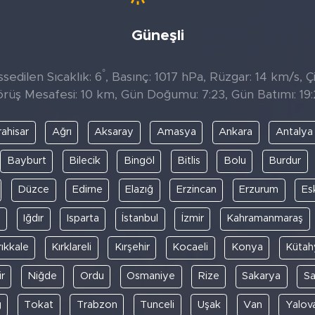
Güneşli
°
sedilen Sıcaklık: 6
, Basınç: 1017 hPa, Rüzgar: 14 km/s, Çi
rüş Mesafesi: 10 km, Gün Doğumu: 7:23, Gün Batımı: 19
ahisar
Ağrı
Aksaray
Amasya
Ankara
Antalya
Bayburt
Bilecik
Bingöl
Bitlis
Bolu
Burdur
Düzce
Edirne
Elazığ
Erzincan
Erzurum
Es
y
Iğdır
Isparta
İstanbul
İzmir
Kahramanmaraş
rıkkale
Kırklareli
Kırşehir
Kocaeli
Konya
Kütah
r
Niğde
Ordu
Osmaniye
Rize
Sakarya
S
ğ
Tokat
Trabzon
Tunceli
Uşak
Van
Yalov