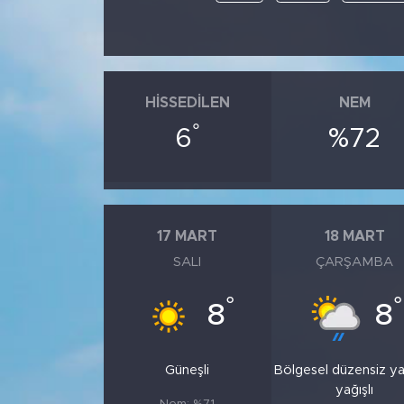
HISSEDILEN
NEM
°
6
%72
17 MART
18 MART
SALI
ÇARŞAMBA
°
°
8
8
Güneşli
Bölgesel düzensiz y
yağışlı