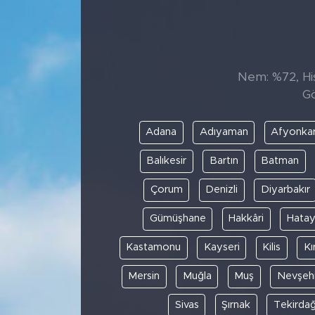
Sanat
Spor
Nem: %72, His
Gö
Teknoloji
Adana
Adıyaman
Afyonkar
Balıkesir
Bartın
Batman
Çorum
Denizli
Diyarbakır
Gümüşhane
Hakkâri
Hata
Kastamonu
Kayseri
Kilis
Kı
Mersin
Muğla
Muş
Nevşehi
Sivas
Şırnak
Tekirda