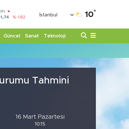
°
OIN
10
İstanbul
1,74
%-1.82
AR
3620
%0.02
O
Güncel
Sanat
Teknoloji
8690
%0.19
LİN
0380
%0.18
TIN
,09000
%0.19
100
98,00
%0
 Durumu Tahmini
16 Mart Pazartesi
10:15