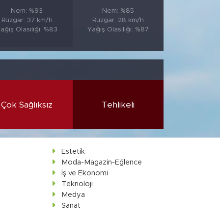
Nem: %93
Nem: %85
Rüzgar: 37 km/h
Rüzgar: 28 km/h
ağış Olasılığı: %83
Yağış Olasılığı: %87
Çok Sağlıksız
Tehlikeli
Estetik
Moda-Magazin-Eğlence
İş ve Ekonomi
Teknoloji
Medya
Sanat