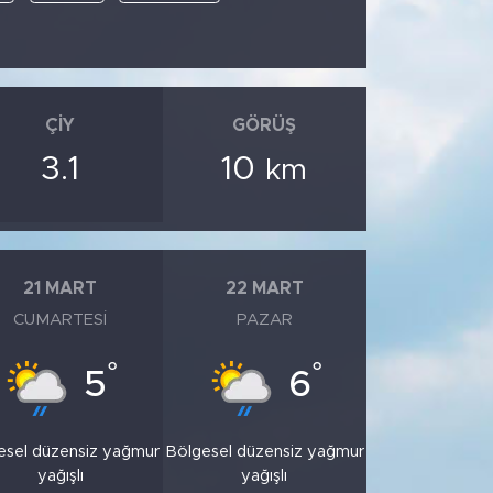
ÇIY
GÖRÜŞ
3.1
10
km
21 MART
22 MART
CUMARTESI
PAZAR
°
°
5
6
esel düzensiz yağmur
Bölgesel düzensiz yağmur
yağışlı
yağışlı