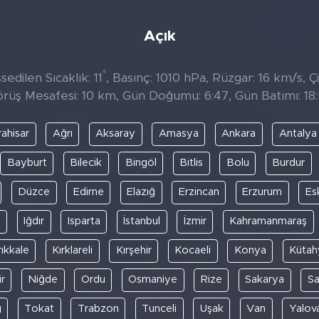
Açık
°
edilen Sıcaklık: 11
, Basınç: 1010 hPa, Rüzgar: 16 km/s, Çi
rüş Mesafesi: 10 km, Gün Doğumu: 6:47, Gün Batımı: 18
ahisar
Ağrı
Aksaray
Amasya
Ankara
Antalya
Bayburt
Bilecik
Bingöl
Bitlis
Bolu
Burdur
Düzce
Edirne
Elazığ
Erzincan
Erzurum
Es
y
Iğdır
Isparta
İstanbul
İzmir
Kahramanmaraş
rıkkale
Kırklareli
Kırşehir
Kocaeli
Konya
Kütah
r
Niğde
Ordu
Osmaniye
Rize
Sakarya
S
ğ
Tokat
Trabzon
Tunceli
Uşak
Van
Yalov