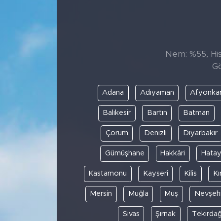
Sanat
Spor
Nem: %55, Hiss
Gö
Teknoloji
Adana
Adıyaman
Afyonkar
Balıkesir
Bartın
Batman
Çorum
Denizli
Diyarbakır
Gümüşhane
Hakkâri
Hata
Kastamonu
Kayseri
Kilis
Kı
Mersin
Muğla
Muş
Nevşehi
Sivas
Şırnak
Tekirda