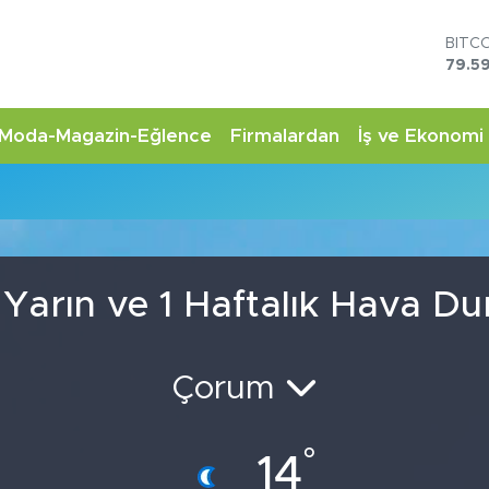
BITC
79.59
DOL
45,4
EUR
Moda-Magazin-Eğlence
Firmalardan
İş ve Ekonomi
53,3
STER
61,6
G.AL
6862
BİST
14.5
 Yarın ve 1 Haftalık Hava D
Çorum
°
14