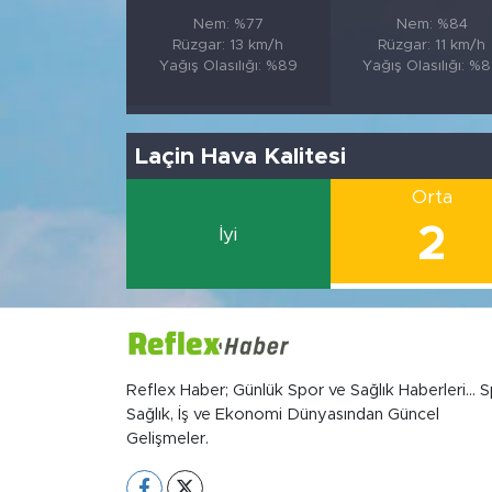
Nem: %77
Nem: %84
Rüzgar: 13 km/h
Rüzgar: 11 km/h
Yağış Olasılığı: %89
Yağış Olasılığı: %
Laçin Hava Kalitesi
Orta
2
İyi
Reflex Haber; Günlük Spor ve Sağlık Haberleri... S
Sağlık, İş ve Ekonomi Dünyasından Güncel
Gelişmeler.