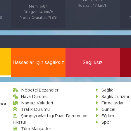
Nem: %78
Rüzgar: 17 km/h
Nem: %84
Rüzgar: 14 km/h
89
Yağış Olasılığı: %89
Y
Hassaslar için sağlıksız
Sağlıksız
Nöbetçi Eczaneler
Sağlık
Hava Durumu
Sağlık Turizmi
Namaz Vakitleri
Firmalardan
por,
Trafik Durumu
Güncel
Şampiyonlar Ligi Puan Durumu ve
Eğitim
Fikstür
Spor
Tüm Manşetler