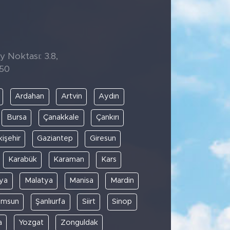
y Noktası: 3.8,
:50
Ardahan
Artvin
Aydın
Bursa
Çanakkale
Çankırı
kişehir
Gaziantep
Giresun
Karabük
Karaman
Kars
ya
Malatya
Manisa
Mardin
amsun
Şanlıurfa
Siirt
Sinop
a
Yozgat
Zonguldak