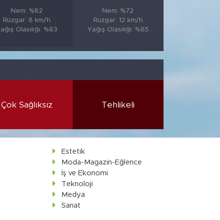
Nem: %82
Nem: %72
Rüzgar: 8 km/h
Rüzgar: 12 km/h
ağış Olasılığı: %83
Yağış Olasılığı: %85
Çok Sağlıksız
Tehlikeli
Estetik
Moda-Magazin-Eğlence
İş ve Ekonomi
Teknoloji
Medya
Sanat