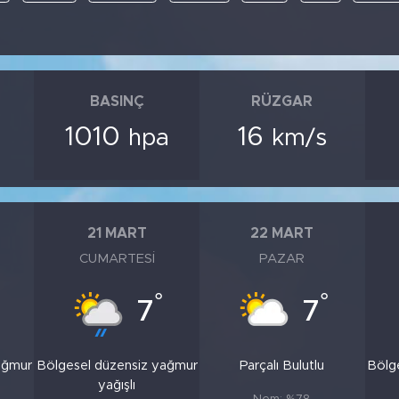
BASINÇ
RÜZGAR
1010
16
hpa
km/s
21 MART
22 MART
CUMARTESI
PAZAR
°
°
7
7
ağmur
Bölgesel düzensiz yağmur
Parçalı Bulutlu
Bölg
yağışlı