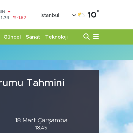
°
OIN
10
İstanbul
1,74
%-1.82
AR
3620
%0.02
O
Güncel
Sanat
Teknoloji
8690
%0.19
LİN
0380
%0.18
TIN
,09000
%0.19
100
98,00
%0
urumu Tahmini
18 Mart Çarşamba
18:45