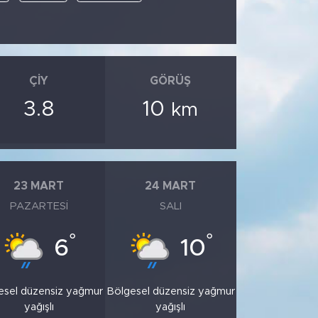
ÇIY
GÖRÜŞ
3.8
10
km
23 MART
24 MART
PAZARTESI
SALI
°
°
6
10
esel düzensiz yağmur
Bölgesel düzensiz yağmur
yağışlı
yağışlı