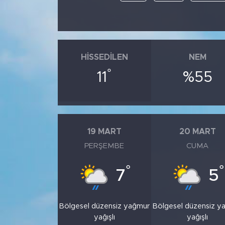
HISSEDILEN
NEM
°
11
%55
19 MART
20 MART
PERŞEMBE
CUMA
°
°
7
5
Bölgesel düzensiz yağmur
Bölgesel düzensiz y
yağışlı
yağışlı