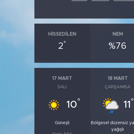
HISSEDILEN
NEM
°
2
%76
17 MART
18 MART
SALI
ÇARŞAMBA
°
°
10
11
Güneşli
Bölgesel düzensiz y
yağışlı