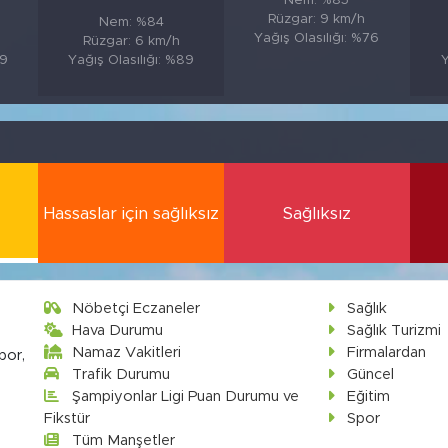
Nem: %85
Rüzgar: 9 km/h
Nem: %84
Yağış Olasılığı: %76
Rüzgar: 6 km/h
89
Yağış Olasılığı: %89
Y
Hassaslar için sağlıksız
Sağlıksız
Nöbetçi Eczaneler
Sağlık
Hava Durumu
Sağlık Turizmi
Namaz Vakitleri
Firmalardan
por,
Trafik Durumu
Güncel
Şampiyonlar Ligi Puan Durumu ve
Eğitim
Fikstür
Spor
Tüm Manşetler