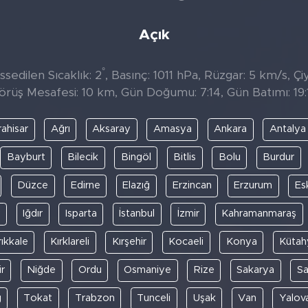
Açık
°
sedilen Sıcaklık: 2
, Basınç: 1011 hPa, Rüzgar: 5 km/s, Çiy
örüş Mesafesi: 10 km, Gün Doğumu: 7:14, Gün Batımı: 19:
ahisar
Ağrı
Aksaray
Amasya
Ankara
Antalya
Bayburt
Bilecik
Bingöl
Bitlis
Bolu
Burdur
Düzce
Edirne
Elazığ
Erzincan
Erzurum
Es
y
Iğdır
Isparta
İstanbul
İzmir
Kahramanmaraş
rıkkale
Kırklareli
Kırşehir
Kocaeli
Konya
Kütah
r
Niğde
Ordu
Osmaniye
Rize
Sakarya
S
ğ
Tokat
Trabzon
Tunceli
Uşak
Van
Yalov