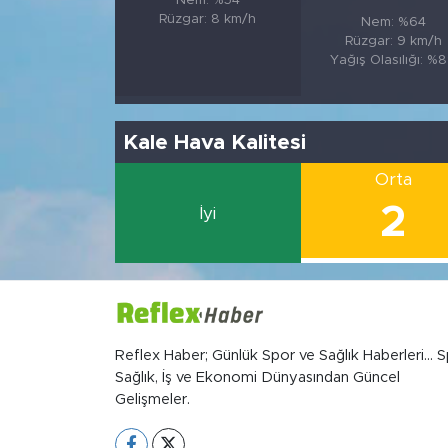
Nem: %54
Rüzgar: 8 km/h
Nem: %64
Rüzgar: 9 km/h
Yağış Olasılığı: %
Kale Hava Kalitesi
Orta
2
İyi
Reflex Haber; Günlük Spor ve Sağlık Haberleri... S
Sağlık, İş ve Ekonomi Dünyasından Güncel
Gelişmeler.