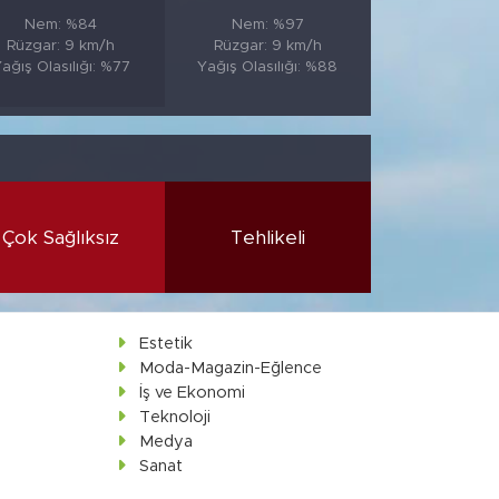
Nem: %84
Nem: %97
Rüzgar: 9 km/h
Rüzgar: 9 km/h
ağış Olasılığı: %77
Yağış Olasılığı: %88
Çok Sağlıksız
Tehlikeli
Estetik
Moda-Magazin-Eğlence
İş ve Ekonomi
Teknoloji
Medya
Sanat