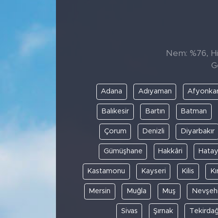
Sanat
Spor
Nem: %76, His
G
Teknoloji
Adana
Adıyaman
Afyonkar
Balıkesir
Bartın
Batman
Çorum
Denizli
Diyarbakır
Gümüşhane
Hakkâri
Hata
Kastamonu
Kayseri
Kilis
Kı
Mersin
Muğla
Muş
Nevşehi
Sivas
Şırnak
Tekirda