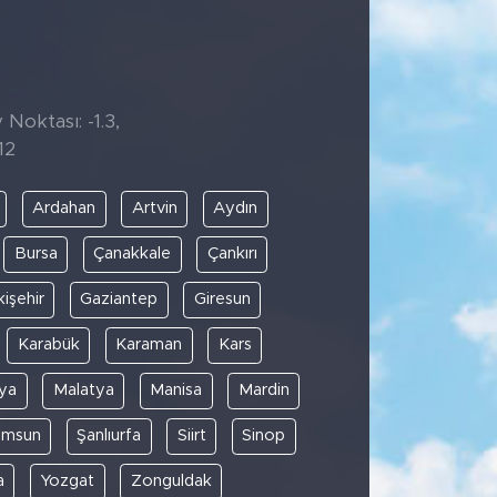
 Noktası: -1.3,
12
Ardahan
Artvin
Aydın
Bursa
Çanakkale
Çankırı
kişehir
Gaziantep
Giresun
Karabük
Karaman
Kars
ya
Malatya
Manisa
Mardin
amsun
Şanlıurfa
Siirt
Sinop
a
Yozgat
Zonguldak