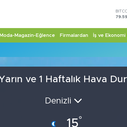
BITC
79.59
DOL
45,4
EUR
Moda-Magazin-Eğlence
Firmalardan
İş ve Ekonomi
53,3
STER
61,6
G.AL
6862
BİST
14.5
Yarın ve 1 Haftalık Hava D
Denizli
°
15