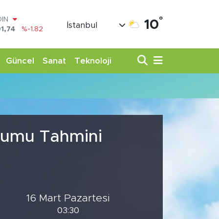
°
OIN
10
İstanbul
1,74
%-1.82
AR
3620
%0.02
O
Güncel
Sanat
Teknoloji
8690
%0.19
LİN
0380
%0.18
TIN
,09000
%0.19
100
98,00
%0
urumu Tahmini
16 Mart Pazartesi
03:30