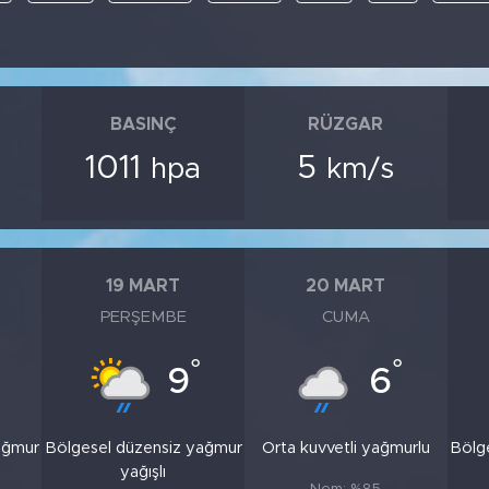
BASINÇ
RÜZGAR
1011
5
hpa
km/s
19 MART
20 MART
PERŞEMBE
CUMA
°
°
9
6
ağmur
Bölgesel düzensiz yağmur
Orta kuvvetli yağmurlu
Bölg
yağışlı