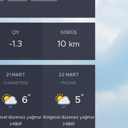
ÇIY
GÖRÜŞ
-1.3
10
km
21 MART
22 MART
CUMARTESI
PAZAR
°
°
6
5
esel düzensiz yağmur
Bölgesel düzensiz yağmur
yağışlı
yağışlı