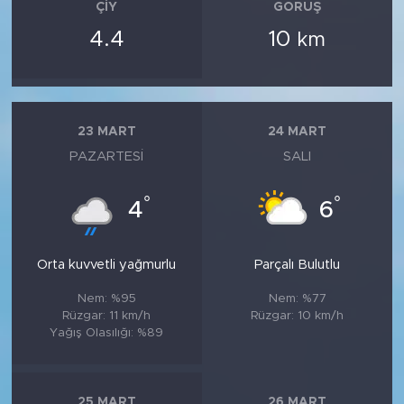
ÇIY
GÖRÜŞ
4.4
10
km
23 MART
24 MART
PAZARTESI
SALI
°
°
4
6
Orta kuvvetli yağmurlu
Parçalı Bulutlu
Nem: %95
Nem: %77
Rüzgar: 11 km/h
Rüzgar: 10 km/h
Yağış Olasılığı: %89
25 MART
26 MART