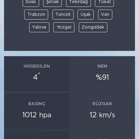
Sivas
Şırnak
Tekirdağ
Tokat
Trabzon
Tunceli
Uşak
Van
Yalova
Yozgat
Zonguldak
HISSEDILEN
NEM
°
4
%91
BASINÇ
RÜZGAR
1012
12
hpa
km/s