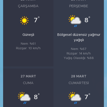
ÇARŞAMBA
PERŞEMBE
°
°
7
8
Güneşli
Bölgesel düzensiz yağmur
yağışlı
Nem: %61
Rüzgar: 10 km/h
Nem: %67
Rüzgar: 14 km/h
Yağış Olasılığı: %88
27 MART
28 MART
CUMA
CUMARTESI
°
°
8
7