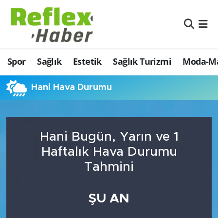
Eğitim
Nöbetçi Eczaneler
Spor
Sağlık
Estetik
Sağlık Turizmi
Moda-Ma
Estetik
Hava Durumu
Firmalardan
Namaz Vakitleri
Hani Hava Durumu
Güncel
Trafik Durumu
Hani Bugün, Yarın ve 1
İş ve Ekonomi
Şampiyonlar Ligi Puan Durumu ve Fikstür
Haftalık Hava Durumu
Moda-Magazin-Eğlence
Tüm Manşetler
Tahmini
Sağlık
Son Dakika Haberleri
ŞU AN
Sağlık Turizmi
Haber Arşivi