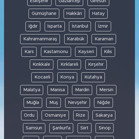
Eskişehir
Gaziantep
Giresun
Gümüşhane
Hakkâri
Hatay
Iğdır
Isparta
İstanbul
İzmir
Kahramanmaraş
Karabük
Karaman
Kars
Kastamonu
Kayseri
Kilis
Kırıkkale
Kırklareli
Kırşehir
Kocaeli
Konya
Kütahya
Malatya
Manisa
Mardin
Mersin
Muğla
Muş
Nevşehir
Niğde
Ordu
Osmaniye
Rize
Sakarya
Samsun
Şanlıurfa
Siirt
Sinop