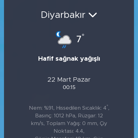
Sanat
Diyarbakır
Spor
°
7
Teknoloji
Hafif sağnak yağışlı
22 Mart Pazar
00:15
°
Nem: %91, Hissedilen Sıcaklık: 4
,
Basınç: 1012 hPa, Rüzgar: 12
km/s, Toplam Yağış: 0 mm, Çiy
Noktası: 4.4,