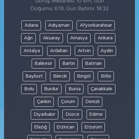
Görüş Mesafesi: 10 km, Gün
Doğumu: 6:19, Gün Batımı: 18:32
Adana
Adıyaman
Afyonkarahisar
Ağrı
Aksaray
Amasya
Ankara
Antalya
Ardahan
Artvin
Aydın
Balıkesir
Bartın
Batman
Bayburt
Bilecik
Bingöl
Bitlis
Bolu
Burdur
Bursa
Çanakkale
Çankırı
Çorum
Denizli
Diyarbakır
Düzce
Edirne
Elazığ
Erzincan
Erzurum