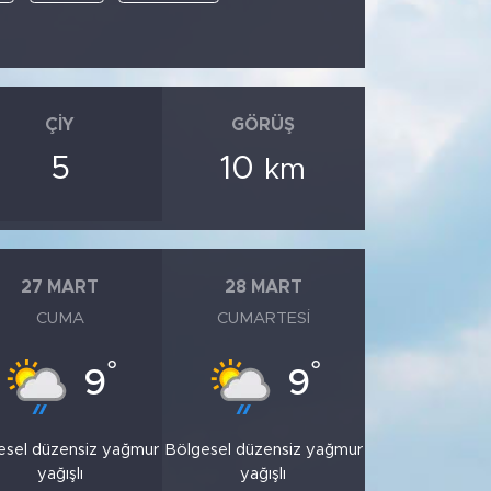
ÇIY
GÖRÜŞ
5
10
km
27 MART
28 MART
CUMA
CUMARTESI
°
°
9
9
esel düzensiz yağmur
Bölgesel düzensiz yağmur
yağışlı
yağışlı