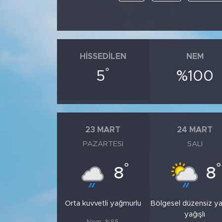
HISSEDILEN
NEM
°
5
%100
23 MART
24 MART
PAZARTESI
SALI
°
°
8
8
Orta kuvvetli yağmurlu
Bölgesel düzensiz y
yağışlı