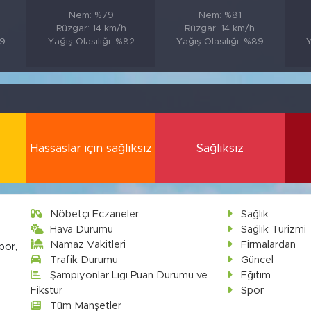
Nem: %79
Nem: %81
Rüzgar: 14 km/h
Rüzgar: 14 km/h
89
Yağış Olasılığı: %82
Yağış Olasılığı: %89
Y
Hassaslar için sağlıksız
Sağlıksız
Nöbetçi Eczaneler
Sağlık
Hava Durumu
Sağlık Turizmi
Namaz Vakitleri
Firmalardan
por,
Trafik Durumu
Güncel
Şampiyonlar Ligi Puan Durumu ve
Eğitim
Fikstür
Spor
Tüm Manşetler