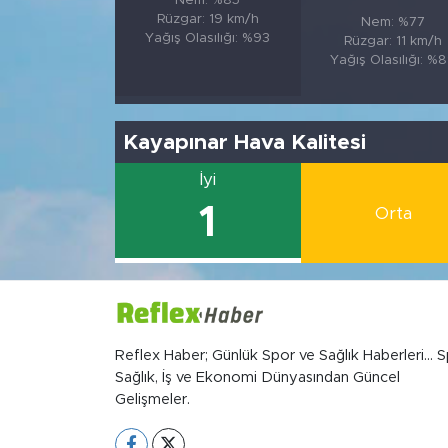
Nem: %85
Rüzgar: 19 km/h
Nem: %77
Yağış Olasılığı: %93
Rüzgar: 11 km/h
Yağış Olasılığı: %
Kayapınar Hava Kalitesi
İyi
1
Orta
Reflex Haber; Günlük Spor ve Sağlık Haberleri... S
Sağlık, İş ve Ekonomi Dünyasından Güncel
Gelişmeler.