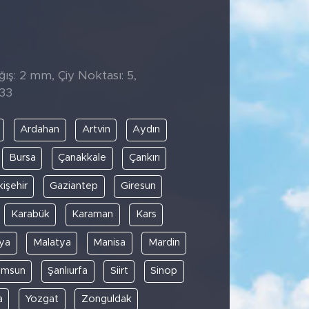
ış: 2 mm, Çiy Noktası: 5,
:33
Ardahan
Artvin
Aydın
Bursa
Çanakkale
Çankırı
kişehir
Gaziantep
Giresun
Karabük
Karaman
Kars
ya
Malatya
Manisa
Mardin
amsun
Şanlıurfa
Siirt
Sinop
a
Yozgat
Zonguldak