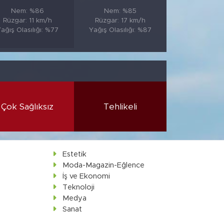
Nem: %86
Nem: %85
Rüzgar: 11 km/h
Rüzgar: 17 km/h
ağış Olasılığı: %77
Yağış Olasılığı: %87
Çok Sağlıksız
Tehlikeli
Estetik
Moda-Magazin-Eğlence
İş ve Ekonomi
Teknoloji
Medya
Sanat