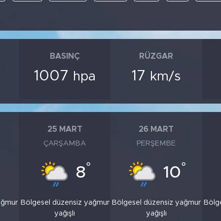
BASINÇ
RÜZGAR
1007
17
hpa
km/s
25 MART
26 MART
ÇARŞAMBA
PERŞEMBE
°
°
8
10
ağmur
Bölgesel düzensiz yağmur
Bölgesel düzensiz yağmur
Bölg
yağışlı
yağışlı