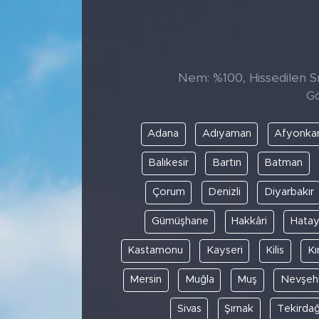
Sanat
Spor
Nem: %100, Hissedilen Sı
Gö
Teknoloji
Adana
Adıyaman
Afyonkar
Balıkesir
Bartın
Batman
Çorum
Denizli
Diyarbakır
Gümüşhane
Hakkâri
Hata
Kastamonu
Kayseri
Kilis
Kı
Mersin
Muğla
Muş
Nevşehi
Sivas
Şırnak
Tekirda