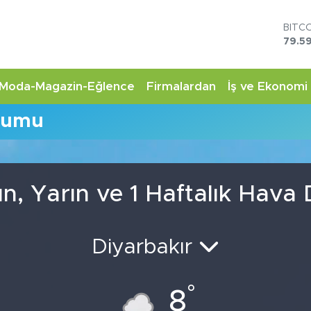
BITC
79.59
DOL
45,4
EUR
Moda-Magazin-Eğlence
Firmalardan
İş ve Ekonomi
53,3
STER
rumu
61,6
G.AL
6862
BİST
14.5
n, Yarın ve 1 Haftalık Hava
Diyarbakır
°
8