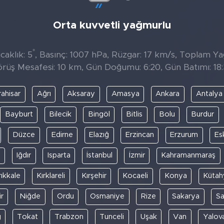
Orta kuvvetli yağmurlu
°
caklık: 5
, Basınç: 1007 hPa, Rüzgar: 17 km/s, Toplam Yağ
rüş Mesafesi: 10 km, Gün Doğumu: 6:20, Gün Batımı: 18
ahisar
Ağrı
Aksaray
Amasya
Ankara
Antalya
Bayburt
Bilecik
Bingöl
Bitlis
Bolu
Burdur
Düzce
Edirne
Elazığ
Erzincan
Erzurum
Es
y
Iğdır
Isparta
İstanbul
İzmir
Kahramanmaraş
rıkkale
Kırklareli
Kırşehir
Kocaeli
Konya
Kütah
r
Niğde
Ordu
Osmaniye
Rize
Sakarya
S
ğ
Tokat
Trabzon
Tunceli
Uşak
Van
Yalov