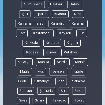
Gümüşhane
Hakkâri
Hatay
Iğdır
Isparta
İstanbul
İzmir
Kahramanmaraş
Karabük
Karaman
Kars
Kastamonu
Kayseri
Kilis
Kırıkkale
Kırklareli
Kırşehir
Kocaeli
Konya
Kütahya
Malatya
Manisa
Mardin
Mersin
Muğla
Muş
Nevşehir
Niğde
Ordu
Osmaniye
Rize
Sakarya
Samsun
Şanlıurfa
Siirt
Sinop
Sivas
Şırnak
Tekirdağ
Tokat