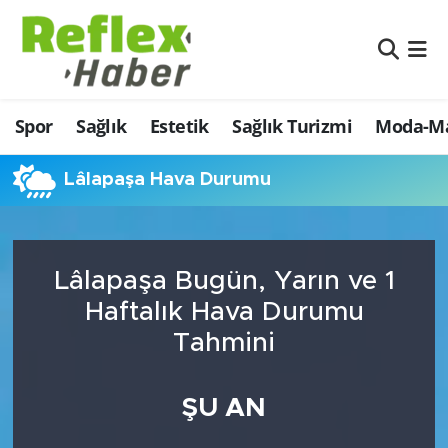
Eğitim
Nöbetçi Eczaneler
Spor
Sağlık
Estetik
Sağlık Turizmi
Moda-Ma
Estetik
Hava Durumu
Firmalardan
Namaz Vakitleri
Lâlapaşa Hava Durumu
Güncel
Trafik Durumu
Lâlapaşa Bugün, Yarın ve 1
İş ve Ekonomi
Şampiyonlar Ligi Puan Durumu ve Fikstür
Haftalık Hava Durumu
Moda-Magazin-Eğlence
Tüm Manşetler
Tahmini
Sağlık
Son Dakika Haberleri
ŞU AN
Sağlık Turizmi
Haber Arşivi