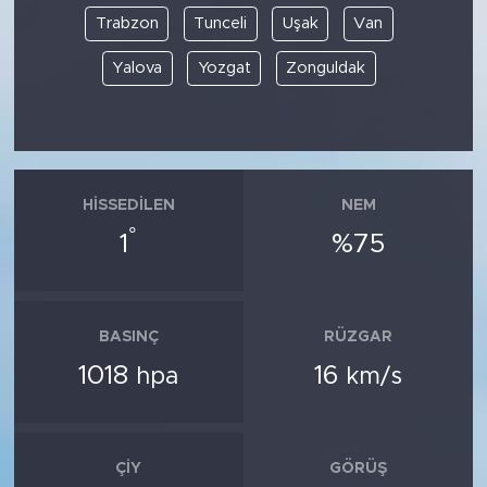
Trabzon
Tunceli
Uşak
Van
Yalova
Yozgat
Zonguldak
HISSEDILEN
NEM
°
1
%75
BASINÇ
RÜZGAR
1018
16
hpa
km/s
ÇIY
GÖRÜŞ