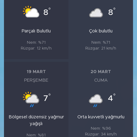
°
°
8
8
Parçalı Bulutlu
Çok bulutlu
Nem: %71
Nem: %71
Rüzgar: 12 km/h
Rüzgar: 21 km/h
19 MART
20 MART
PERŞEMBE
CUMA
°
°
7
4
Bölgesel düzensiz yağmur
Orta kuvvetli yağmurlu
yağışlı
Nem: %96
Rüzgar: 34 km/h
Nem: %81