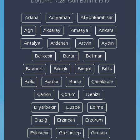
Doğumu: 7:28, Gün Batımı: 19:19
Adana
Adıyaman
Afyonkarahisar
Ağrı
Aksaray
Amasya
Ankara
Antalya
Ardahan
Artvin
Aydın
Balıkesir
Bartın
Batman
Bayburt
Bilecik
Bingöl
Bitlis
Bolu
Burdur
Bursa
Çanakkale
Çankırı
Çorum
Denizli
Diyarbakır
Düzce
Edirne
Elazığ
Erzincan
Erzurum
Eskişehir
Gaziantep
Giresun