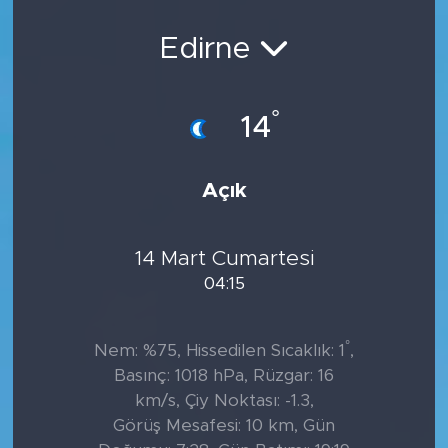
Sanat
Edirne
Spor
°
14
Teknoloji
Açık
14 Mart Cumartesi
04:15
°
Nem: %75, Hissedilen Sıcaklık: 1
,
Basınç: 1018 hPa, Rüzgar: 16
km/s, Çiy Noktası: -1.3,
Görüş Mesafesi: 10 km, Gün