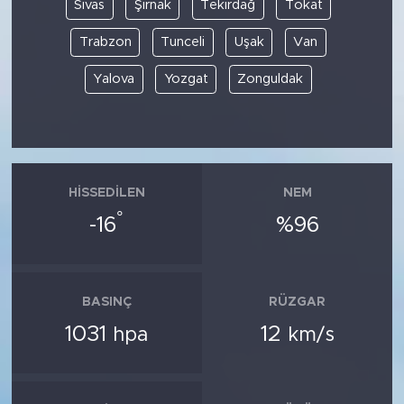
Sivas
Şırnak
Tekirdağ
Tokat
Trabzon
Tunceli
Uşak
Van
Yalova
Yozgat
Zonguldak
HISSEDILEN
NEM
°
-16
%96
BASINÇ
RÜZGAR
1031
12
hpa
km/s