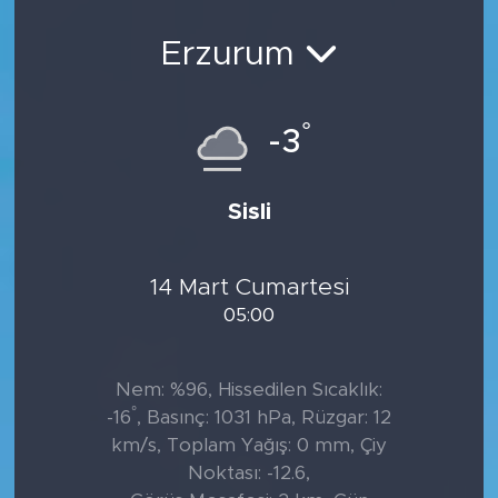
Sanat
Erzurum
Spor
°
-3
Teknoloji
Sisli
14 Mart Cumartesi
05:00
Nem: %96, Hissedilen Sıcaklık:
°
-16
, Basınç: 1031 hPa, Rüzgar: 12
km/s, Toplam Yağış: 0 mm, Çiy
Noktası: -12.6,