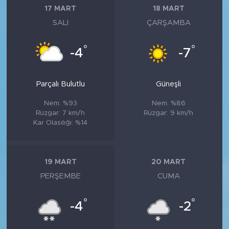
17 MART
18 MART
SALI
ÇARŞAMBA
°
°
-4
-7
Parçalı Bulutlu
Güneşli
Nem: %93
Nem: %86
Rüzgar: 7 km/h
Rüzgar: 9 km/h
Kar Olasılığı: %14
19 MART
20 MART
PERŞEMBE
CUMA
°
°
-4
-2