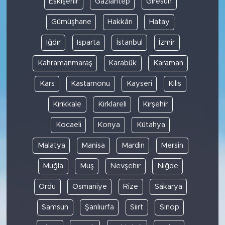
Eskişehir
Gaziantep
Giresun
Gümüşhane
Hakkâri
Hatay
Iğdır
Isparta
İstanbul
İzmir
Kahramanmaraş
Karabük
Karaman
Kars
Kastamonu
Kayseri
Kilis
Kırıkkale
Kırklareli
Kırşehir
Kocaeli
Konya
Kütahya
Malatya
Manisa
Mardin
Mersin
Muğla
Muş
Nevşehir
Niğde
Ordu
Osmaniye
Rize
Sakarya
Samsun
Şanlıurfa
Siirt
Sinop