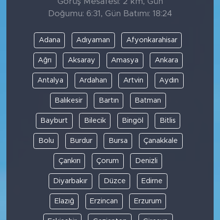
Görüş Mesafesi: 2 km, Gün
Doğumu: 6:31, Gün Batımı: 18:24
Adana
Adıyaman
Afyonkarahisar
Ağrı
Aksaray
Amasya
Ankara
Antalya
Ardahan
Artvin
Aydın
Balıkesir
Bartın
Batman
Bayburt
Bilecik
Bingöl
Bitlis
Bolu
Burdur
Bursa
Çanakkale
Çankırı
Çorum
Denizli
Diyarbakır
Düzce
Edirne
Elazığ
Erzincan
Erzurum