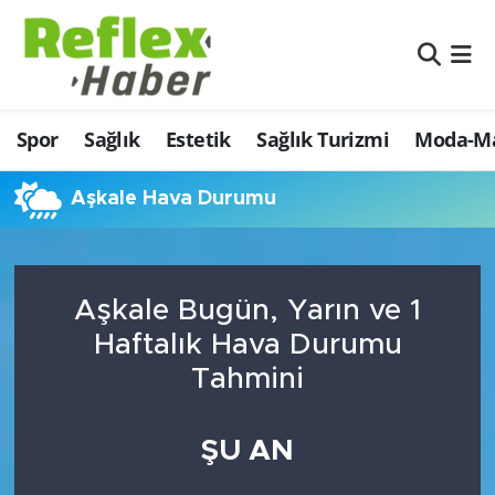
Eğitim
Nöbetçi Eczaneler
Spor
Sağlık
Estetik
Sağlık Turizmi
Moda-Ma
Estetik
Hava Durumu
Firmalardan
Namaz Vakitleri
Aşkale Hava Durumu
Güncel
Trafik Durumu
Aşkale Bugün, Yarın ve 1
İş ve Ekonomi
Şampiyonlar Ligi Puan Durumu ve Fikstür
Haftalık Hava Durumu
Moda-Magazin-Eğlence
Tüm Manşetler
Tahmini
Sağlık
Son Dakika Haberleri
ŞU AN
Sağlık Turizmi
Haber Arşivi