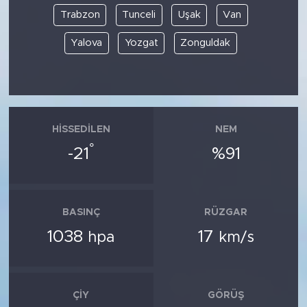
Trabzon
Tunceli
Uşak
Van
Yalova
Yozgat
Zonguldak
HISSEDILEN
NEM
°
-21
%91
BASINÇ
RÜZGAR
1038
17
hpa
km/s
ÇIY
GÖRÜŞ