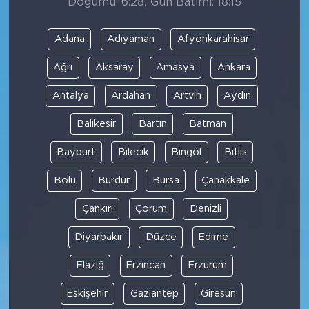
Doğumu: 6:28, Gün Batımı: 18:15
Adana
Adıyaman
Afyonkarahisar
Ağrı
Aksaray
Amasya
Ankara
Antalya
Ardahan
Artvin
Aydın
Balıkesir
Bartın
Batman
Bayburt
Bilecik
Bingöl
Bitlis
Bolu
Burdur
Bursa
Çanakkale
Çankırı
Çorum
Denizli
Diyarbakır
Düzce
Edirne
Elazığ
Erzincan
Erzurum
Eskişehir
Gaziantep
Giresun