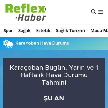
Eğitim
Nöbetçi Eczaneler
Spor
Sağlık
Estetik
Sağlık Turizmi
Moda-Ma
Estetik
Hava Durumu
Firmalardan
Namaz Vakitleri
Karaçoban Hava Durumu
Güncel
Trafik Durumu
Karaçoban Bugün, Yarın ve 1
İş ve Ekonomi
Şampiyonlar Ligi Puan Durumu ve Fikstür
Haftalık Hava Durumu
Moda-Magazin-Eğlence
Tüm Manşetler
Tahmini
Sağlık
Son Dakika Haberleri
ŞU AN
Sağlık Turizmi
Haber Arşivi