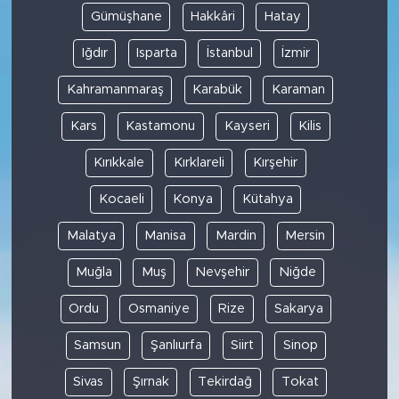
Gümüşhane
Hakkâri
Hatay
Iğdır
Isparta
İstanbul
İzmir
Kahramanmaraş
Karabük
Karaman
Kars
Kastamonu
Kayseri
Kilis
Kırıkkale
Kırklareli
Kırşehir
Kocaeli
Konya
Kütahya
Malatya
Manisa
Mardin
Mersin
Muğla
Muş
Nevşehir
Niğde
Ordu
Osmaniye
Rize
Sakarya
Samsun
Şanlıurfa
Siirt
Sinop
Sivas
Şırnak
Tekirdağ
Tokat