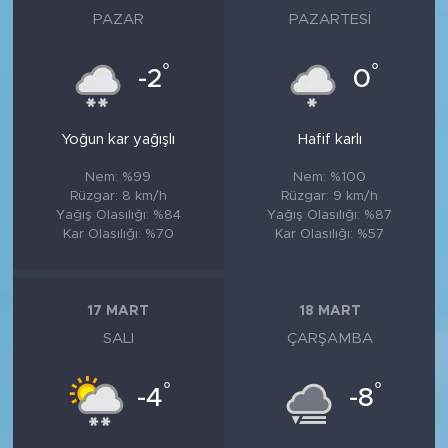
PAZAR
PAZARTESI
°
°
-2
0
Yoğun kar yağışlı
Hafif karlı
Nem: %99
Nem: %100
Rüzgar: 8 km/h
Rüzgar: 9 km/h
Yağış Olasılığı: %84
Yağış Olasılığı: %87
Kar Olasılığı: %70
Kar Olasılığı: %57
17 MART
18 MART
SALI
ÇARŞAMBA
°
°
-4
-8