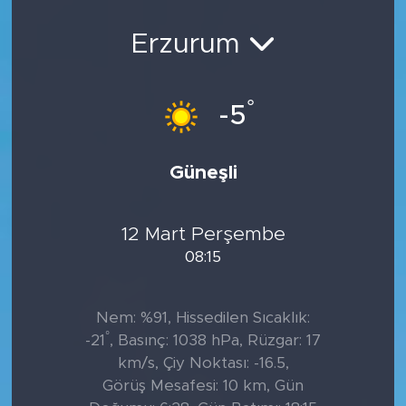
Sanat
Erzurum
Spor
°
-5
Teknoloji
Güneşli
12 Mart Perşembe
08:15
Nem: %91, Hissedilen Sıcaklık:
°
-21
, Basınç: 1038 hPa, Rüzgar: 17
km/s, Çiy Noktası: -16.5,
Görüş Mesafesi: 10 km, Gün