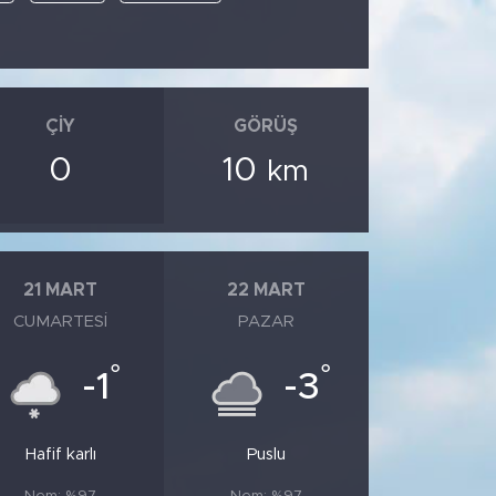
ÇIY
GÖRÜŞ
0
10
km
21 MART
22 MART
CUMARTESI
PAZAR
°
°
-1
-3
Hafif karlı
Puslu