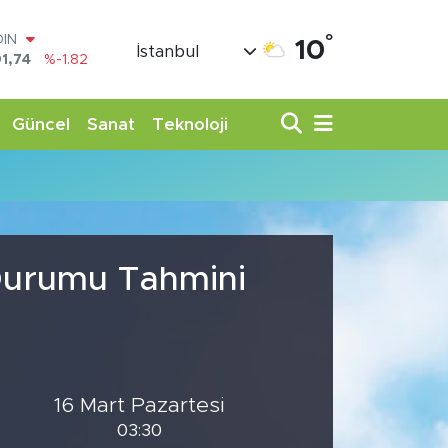
°
OIN
10
İstanbul
1,74
%-1.82
AR
3620
%0.02
O
Güncel
Sanat
Teknoloji
8690
%0.19
LİN
0380
%0.18
TIN
,09000
%0.19
100
98,00
%0
 Durumu Tahmini
16 Mart Pazartesi
03:30