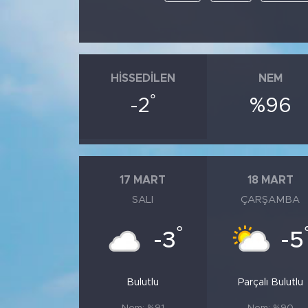
HISSEDILEN
NEM
°
-2
%96
17 MART
18 MART
SALI
ÇARŞAMBA
°
-3
-5
Bulutlu
Parçalı Bulutlu