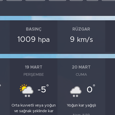
BASINÇ
RÜZGAR
1009
9
hpa
km/s
19 MART
20 MART
PERŞEMBE
CUMA
°
°
°
-5
0
Orta kuvvetli veya yoğun
Yoğun kar yağışlı
ve sağnak şeklinde kar