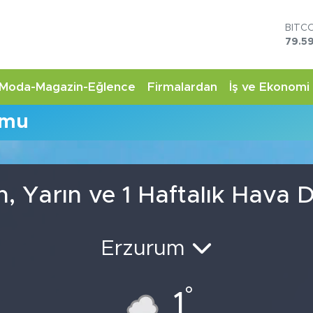
BITC
79.59
DOL
45,4
EUR
Moda-Magazin-Eğlence
Firmalardan
İş ve Ekonomi
53,3
STER
umu
61,6
G.AL
6862
BİST
14.5
, Yarın ve 1 Haftalık Hava
Erzurum
°
1