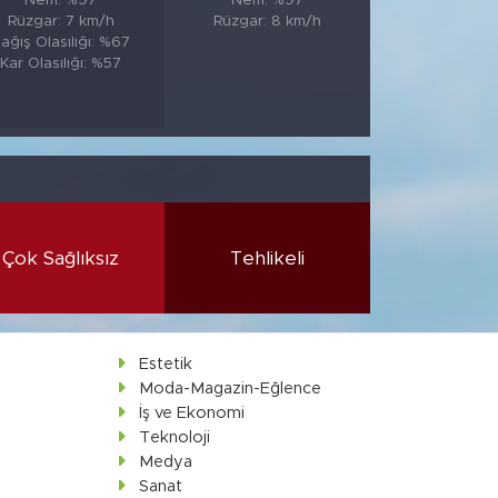
Nem: %97
Nem: %97
Rüzgar: 7 km/h
Rüzgar: 8 km/h
ağış Olasılığı: %67
Kar Olasılığı: %57
Çok Sağlıksız
Tehlikeli
Estetik
Moda-Magazin-Eğlence
İş ve Ekonomi
Teknoloji
Medya
Sanat