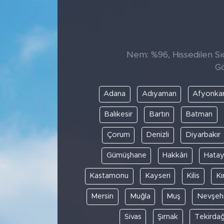
Sanat
Spor
Nem: %96, Hissedilen Sıc
Gö
Teknoloji
Adana
Adıyaman
Afyonkar
Balıkesir
Bartın
Batman
Çorum
Denizli
Diyarbakır
Gümüşhane
Hakkâri
Hata
Kastamonu
Kayseri
Kilis
Kı
Mersin
Muğla
Muş
Nevşehi
Sivas
Şırnak
Tekirda