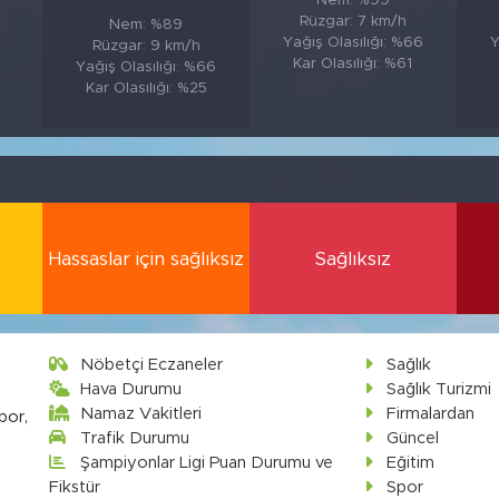
Nem: %99
Rüzgar: 7 km/h
Nem: %89
0
Yağış Olasılığı: %66
Y
Rüzgar: 9 km/h
Kar Olasılığı: %61
Yağış Olasılığı: %66
Kar Olasılığı: %25
Hassaslar için sağlıksız
Sağlıksız
Nöbetçi Eczaneler
Sağlık
Hava Durumu
Sağlık Turizmi
Namaz Vakitleri
Firmalardan
por,
Trafik Durumu
Güncel
Şampiyonlar Ligi Puan Durumu ve
Eğitim
Fikstür
Spor