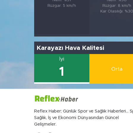
Nem: %91
Nem: %90
Rüzgar: 5 km/h
Rüzgar: 8 km/h
Kar Olasılığı: %3
Karayazı Hava Kalitesi
İyi
1
Orta
Reflex Haber; Günlük Spor ve Sağlık Haberleri... S
Sağlık, İş ve Ekonomi Dünyasından Güncel
Gelişmeler.