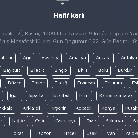
Hafif karlı
°
aklık: -2
, Basınç: 1009 hPa, Rüzgar: 9 km/s, Toplam Yağı
rüş Mesafesi: 10 km, Gün Doğumu: 6:22, Gün Batımı: 18
ahisar
Ağrı
Aksaray
Amasya
Ankara
Antalya
Bayburt
Bilecik
Bingöl
Bitlis
Bolu
Burdur
Düzce
Edirne
Elazığ
Erzincan
Erzurum
Es
y
Iğdır
Isparta
İstanbul
İzmir
Kahramanmaraş
rıkkale
Kırklareli
Kırşehir
Kocaeli
Konya
Kütah
r
Niğde
Ordu
Osmaniye
Rize
Sakarya
S
ğ
Tokat
Trabzon
Tunceli
Uşak
Van
Yalov