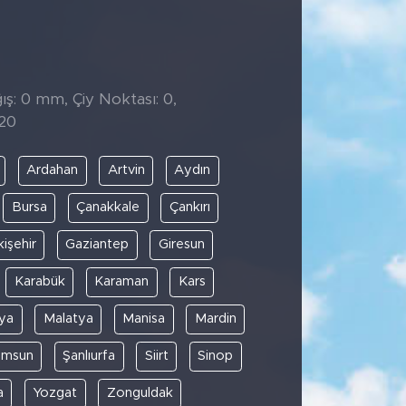
ş: 0 mm, Çiy Noktası: 0,
:20
Ardahan
Artvin
Aydın
Bursa
Çanakkale
Çankırı
kişehir
Gaziantep
Giresun
Karabük
Karaman
Kars
ya
Malatya
Manisa
Mardin
amsun
Şanlıurfa
Siirt
Sinop
a
Yozgat
Zonguldak