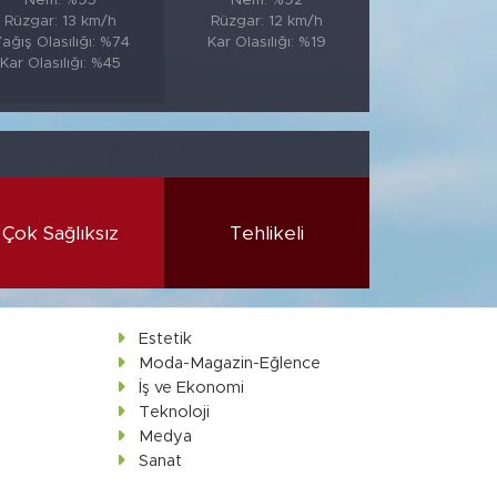
Nem: %95
Nem: %92
Rüzgar: 13 km/h
Rüzgar: 12 km/h
ağış Olasılığı: %74
Kar Olasılığı: %19
Kar Olasılığı: %45
Çok Sağlıksız
Tehlikeli
Estetik
Moda-Magazin-Eğlence
İş ve Ekonomi
Teknoloji
Medya
Sanat