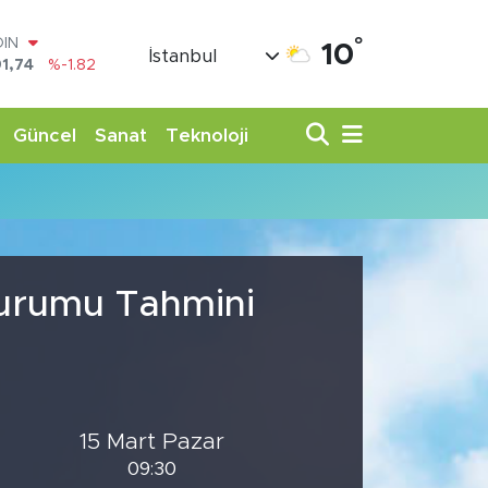
°
OIN
10
İstanbul
1,74
%-1.82
AR
3620
%0.02
O
Güncel
Sanat
Teknoloji
8690
%0.19
LİN
0380
%0.18
TIN
,09000
%0.19
100
98,00
%0
Durumu Tahmini
15 Mart Pazar
09:30