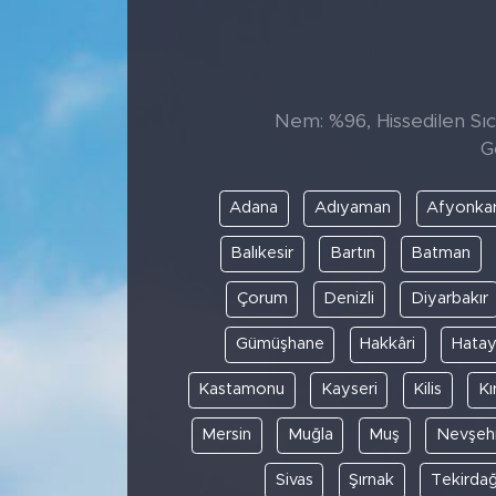
Sanat
Spor
Nem: %96, Hissedilen Sıca
G
Teknoloji
Adana
Adıyaman
Afyonkar
Balıkesir
Bartın
Batman
Çorum
Denizli
Diyarbakır
Gümüşhane
Hakkâri
Hata
Kastamonu
Kayseri
Kilis
Kı
Mersin
Muğla
Muş
Nevşehi
Sivas
Şırnak
Tekirda