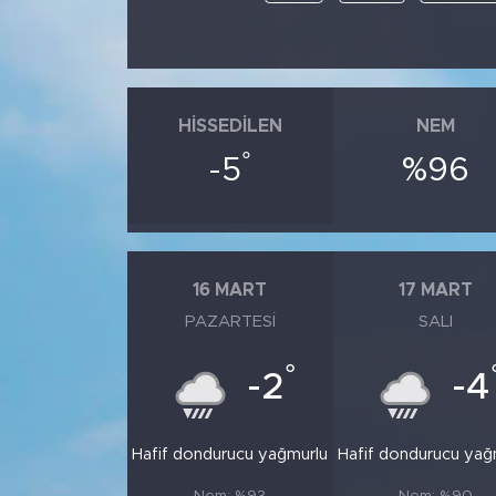
HISSEDILEN
NEM
°
-5
%96
16 MART
17 MART
PAZARTESI
SALI
°
-2
-4
Hafif dondurucu yağmurlu
Hafif dondurucu yağ