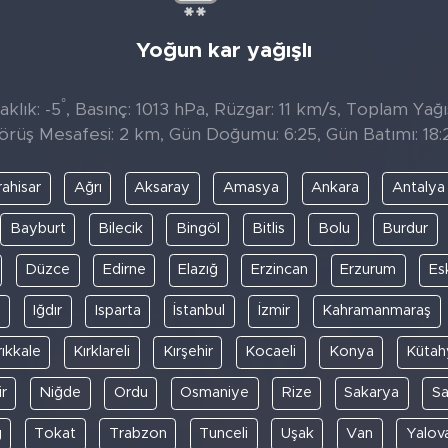
Yoğun kar yağışlı
°
klık: -5
, Basınç: 1013 hPa, Rüzgar: 11 km/s, Toplam Yağıs
örüş Mesafesi: 2 km, Gün Doğumu: 6:25, Gün Batımı: 18:
ahisar
Ağrı
Aksaray
Amasya
Ankara
Antalya
Bayburt
Bilecik
Bingöl
Bitlis
Bolu
Burdur
Düzce
Edirne
Elazığ
Erzincan
Erzurum
Es
y
Iğdır
Isparta
İstanbul
İzmir
Kahramanmaraş
rıkkale
Kırklareli
Kırşehir
Kocaeli
Konya
Kütah
r
Niğde
Ordu
Osmaniye
Rize
Sakarya
S
ğ
Tokat
Trabzon
Tunceli
Uşak
Van
Yalov