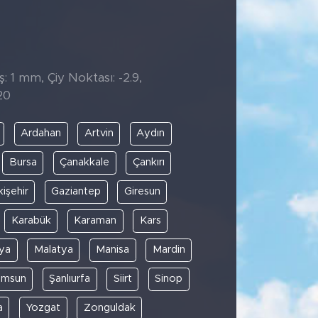
̧: 1 mm, Çiy Noktası: -2.9,
20
Ardahan
Artvin
Aydın
Bursa
Çanakkale
Çankırı
kişehir
Gaziantep
Giresun
Karabük
Karaman
Kars
ya
Malatya
Manisa
Mardin
amsun
Şanlıurfa
Siirt
Sinop
a
Yozgat
Zonguldak