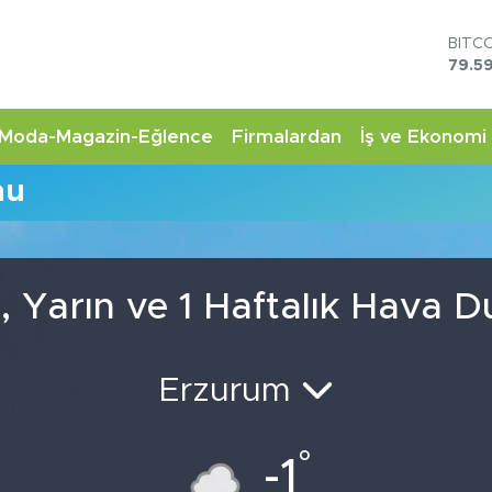
BITC
79.59
DOL
45,4
EUR
Moda-Magazin-Eğlence
Firmalardan
İş ve Ekonomi
53,3
STER
mu
61,6
G.AL
6862
BİST
14.5
 Yarın ve 1 Haftalık Hava 
Erzurum
°
-1