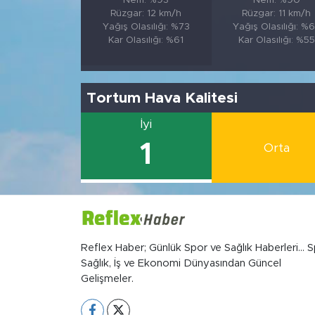
Nem: %93
Nem: %90
Rüzgar: 12 km/h
Rüzgar: 11 km/h
Yağış Olasılığı: %73
Yağış Olasılığı: %
Kar Olasılığı: %61
Kar Olasılığı: %55
Tortum Hava Kalitesi
İyi
1
Orta
Reflex Haber; Günlük Spor ve Sağlık Haberleri... S
Sağlık, İş ve Ekonomi Dünyasından Güncel
Gelişmeler.