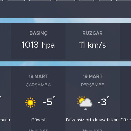
BASINÇ
RÜZGAR
1013
11
hpa
km/s
18 MART
19 MART
ÇARŞAMBA
PERŞEMBE
°
°
°
-5
-3
murlu
Güneşli
Düzensiz orta kuvvetli karlı
Düzen