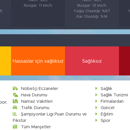
Nem: %85
Nem: %83
Rüzgar: 11 km/h
Rüzgar: 13 km/h
65
Yağış Olasılığı: %67
Y
Kar Olasılığı: %14
Hassaslar için sağlıksız
Sağlıksız
Nöbetçi Eczaneler
Sağlık
Hava Durumu
Sağlık Turizmi
Namaz Vakitleri
Firmalardan
por,
Trafik Durumu
Güncel
Şampiyonlar Ligi Puan Durumu ve
Eğitim
Fikstür
Spor
Tüm Manşetler