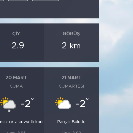
ÇIY
GÖRÜŞ
-2.9
2
km
20 MART
21 MART
CUMA
CUMARTESI
°
°
-2
-2
siz orta kuvvetli karlı
Parçalı Bulutlu