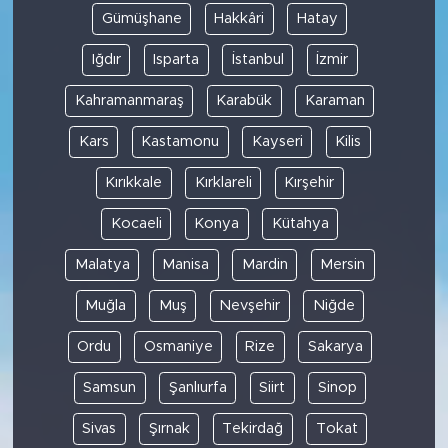
Gümüşhane
Hakkâri
Hatay
Iğdır
Isparta
İstanbul
İzmir
Kahramanmaraş
Karabük
Karaman
Kars
Kastamonu
Kayseri
Kilis
Kırıkkale
Kırklareli
Kırşehir
Kocaeli
Konya
Kütahya
Malatya
Manisa
Mardin
Mersin
Muğla
Muş
Nevşehir
Niğde
Ordu
Osmaniye
Rize
Sakarya
Samsun
Şanlıurfa
Siirt
Sinop
Sivas
Şırnak
Tekirdağ
Tokat