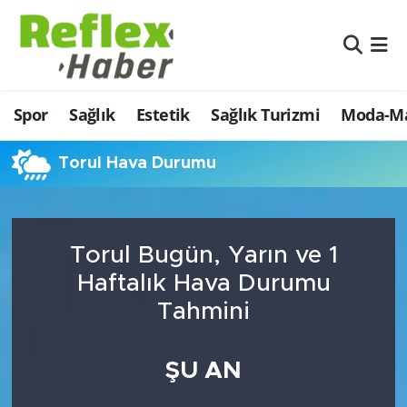
Eğitim
Nöbetçi Eczaneler
Spor
Sağlık
Estetik
Sağlık Turizmi
Moda-Ma
Estetik
Hava Durumu
Firmalardan
Namaz Vakitleri
Torul Hava Durumu
Güncel
Trafik Durumu
Torul Bugün, Yarın ve 1
İş ve Ekonomi
Şampiyonlar Ligi Puan Durumu ve Fikstür
Haftalık Hava Durumu
Moda-Magazin-Eğlence
Tüm Manşetler
Tahmini
Sağlık
Son Dakika Haberleri
ŞU AN
Sağlık Turizmi
Haber Arşivi