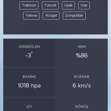
Trabzon
Tunceli
Uşak
Van
Yalova
Yozgat
Zonguldak
HISSEDILEN
NEM
°
-3
%86
BASINÇ
RÜZGAR
1018
6
hpa
km/s
ÇIY
GÖRÜŞ