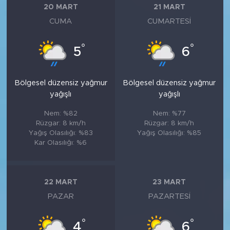
20 MART
21 MART
CUMA
CUMARTESI
°
°
5
6
Bölgesel düzensiz yağmur
Bölgesel düzensiz yağmur
yağışlı
yağışlı
Nem: %82
Nem: %77
Rüzgar: 8 km/h
Rüzgar: 8 km/h
Yağış Olasılığı: %83
Yağış Olasılığı: %85
Kar Olasılığı: %6
22 MART
23 MART
PAZAR
PAZARTESI
°
°
4
6