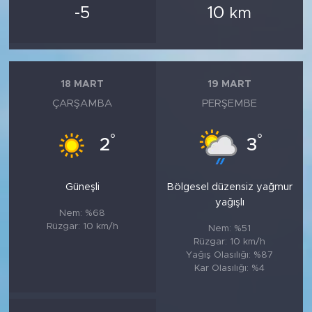
-5
10
km
18 MART
19 MART
ÇARŞAMBA
PERŞEMBE
°
°
2
3
Güneşli
Bölgesel düzensiz yağmur
yağışlı
Nem: %68
Rüzgar: 10 km/h
Nem: %51
Rüzgar: 10 km/h
Yağış Olasılığı: %87
Kar Olasılığı: %4