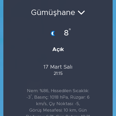
Sanat
Gümüşhane
Spor
°
8
Teknoloji
Açık
17 Mart Salı
21:15
Nem: %86, Hissedilen Sıcaklık:
°
-3
, Basınç: 1018 hPa, Rüzgar: 6
km/s, Çiy Noktası: -5,
Görüş Mesafesi: 10 km, Gün