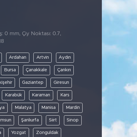
̧: 0 mm, Çiy Noktası: 0.7,
18
Ardahan
Artvin
Aydın
Bursa
Çanakkale
Çankırı
kişehir
Gaziantep
Giresun
Karabük
Karaman
Kars
ya
Malatya
Manisa
Mardin
amsun
Şanlıurfa
Siirt
Sinop
a
Yozgat
Zonguldak