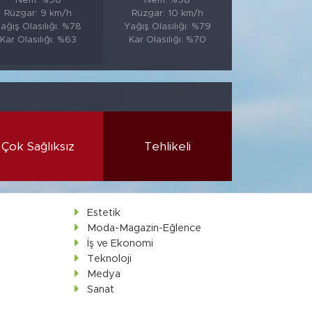
Nem: %98
Nem: %98
Rüzgar: 9 km/h
Rüzgar: 10 km/h
ağış Olasılığı: %78
Yağış Olasılığı: %79
Kar Olasılığı: %63
Kar Olasılığı: %70
Çok Sağlıksız
Tehlikeli
Estetik
Moda-Magazin-Eğlence
İş ve Ekonomi
Teknoloji
Medya
Sanat