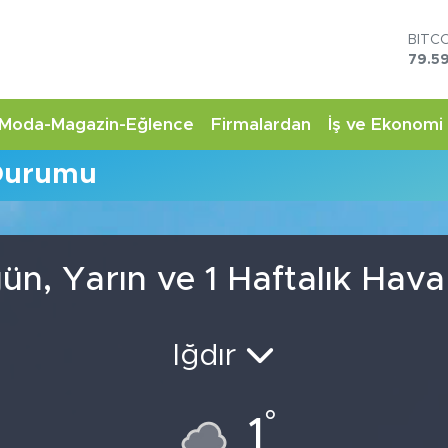
BITC
79.59
DOL
45,4
EUR
Moda-Magazin-Eğlence
Firmalardan
İş ve Ekonomi
53,3
STER
Durumu
61,6
G.AL
6862
BİST
14.5
ün, Yarın ve 1 Haftalık Hav
Iğdır
°
1