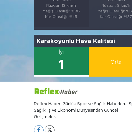
Nem: %95
Nem: %91
Rüzgar: 13 km/h
Rüzgar: 9 km/h
Yağış Olasılığı: %88
Yağış Olasılığı: %
Kar Olasılığı: %45
Kar Olasılığı: %37
Karakoyunlu Hava Kalitesi
İyi
1
Orta
Reflex Haber; Günlük Spor ve Sağlık Haberleri... S
Sağlık, İş ve Ekonomi Dünyasından Güncel
Gelişmeler.