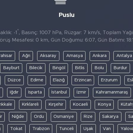
Puslu
°
klık: -1
, Basınç: 1007 hPa, Rüzgar: 7 km/s, Toplam Yağıs
örüş Mesafesi: 0 km, Gün Doğumu: 6:07, Gün Batımı: 18:
ahisar
Ağrı
Aksaray
Amasya
Ankara
Antalya
Bayburt
Bilecik
Bingöl
Bitlis
Bolu
Burdur
Düzce
Edirne
Elazığ
Erzincan
Erzurum
Es
y
Iğdır
Isparta
İstanbul
İzmir
Kahramanmaraş
rıkkale
Kırklareli
Kırşehir
Kocaeli
Konya
Kütah
r
Niğde
Ordu
Osmaniye
Rize
Sakarya
S
ğ
Tokat
Trabzon
Tunceli
Uşak
Van
Yalov