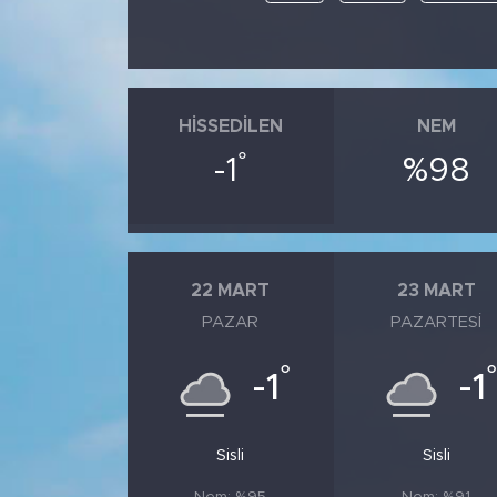
HISSEDILEN
NEM
°
-1
%98
22 MART
23 MART
PAZAR
PAZARTESI
°
°
-1
-1
Sisli
Sisli