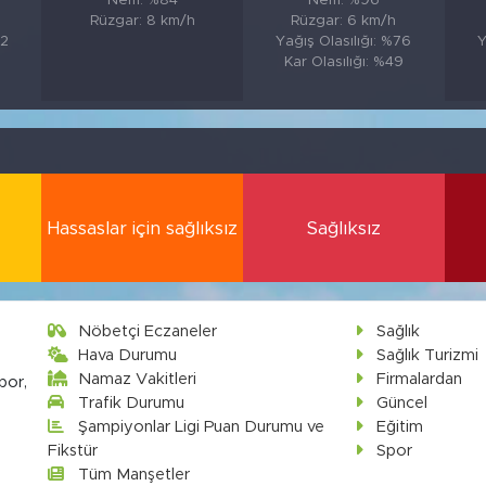
Nem: %84
Nem: %96
Rüzgar: 8 km/h
Rüzgar: 6 km/h
82
Yağış Olasılığı: %76
Y
Kar Olasılığı: %49
Hassaslar için sağlıksız
Sağlıksız
Nöbetçi Eczaneler
Sağlık
Hava Durumu
Sağlık Turizmi
Namaz Vakitleri
Firmalardan
por,
Trafik Durumu
Güncel
Şampiyonlar Ligi Puan Durumu ve
Eğitim
Fikstür
Spor
Tüm Manşetler