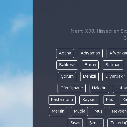
Sanat
Spor
Nem: %98, Hissedilen Sıca
G
Teknoloji
Adana
Adıyaman
Afyonkar
Balıkesir
Bartın
Batman
Çorum
Denizli
Diyarbakır
Gümüşhane
Hakkâri
Hata
Kastamonu
Kayseri
Kilis
Kı
Mersin
Muğla
Muş
Nevşehi
Sivas
Şırnak
Tekirda