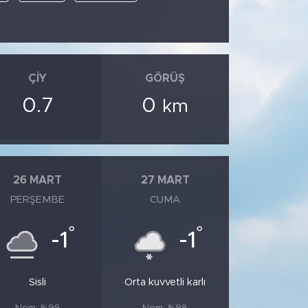
ÇIY
GÖRÜŞ
0.7
0
km
26 MART
27 MART
PERŞEMBE
CUMA
°
°
-1
-1
Sisli
Orta kuvvetli karlı