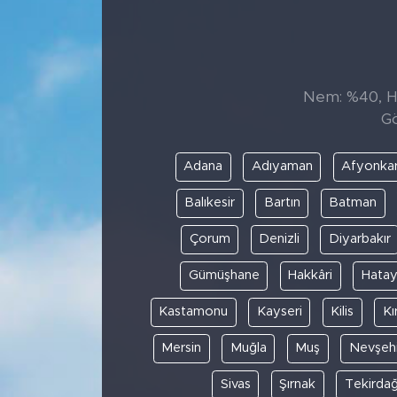
Sanat
Spor
Nem: %40, His
Gö
Teknoloji
Adana
Adıyaman
Afyonkar
Balıkesir
Bartın
Batman
Çorum
Denizli
Diyarbakır
Gümüşhane
Hakkâri
Hata
Kastamonu
Kayseri
Kilis
Kı
Mersin
Muğla
Muş
Nevşehi
Sivas
Şırnak
Tekirda