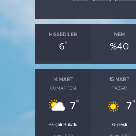
HISSEDILEN
NEM
°
6
%40
14 MART
15 MART
CUMARTESI
PAZAR
°
°
7
7
Parçalı Bulutlu
Güneşli