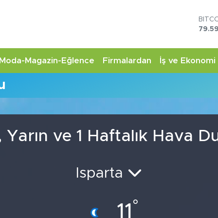
BITC
79.59
DOL
45,4
EUR
Moda-Magazin-Eğlence
Firmalardan
İş ve Ekonomi
53,3
STER
u
61,6
G.AL
6862
BİST
14.5
 Yarın ve 1 Haftalık Hava 
Isparta
°
11