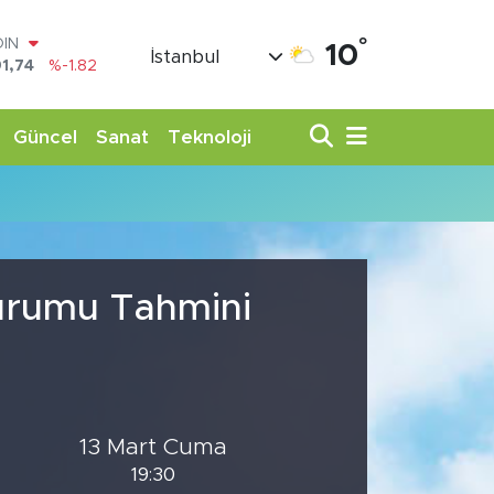
°
OIN
10
İstanbul
1,74
%-1.82
AR
3620
%0.02
O
Güncel
Sanat
Teknoloji
8690
%0.19
LİN
0380
%0.18
TIN
,09000
%0.19
100
98,00
%0
Durumu Tahmini
13 Mart Cuma
19:30