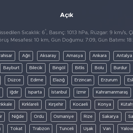
Açık
°
sedilen Sıcaklık: 6
, Basınç: 1013 hPa, Rüzgar: 9 km/s, Çi
rüş Mesafesi: 10 km, Gün Doğumu: 7:09, Gün Batımı: 18
ahisar
Ağrı
Aksaray
Amasya
Ankara
Antalya
Bayburt
Bilecik
Bingöl
Bitlis
Bolu
Burdur
Düzce
Edirne
Elazığ
Erzincan
Erzurum
Es
y
Iğdır
Isparta
İstanbul
İzmir
Kahramanmaraş
rıkkale
Kırklareli
Kırşehir
Kocaeli
Konya
Kütah
r
Niğde
Ordu
Osmaniye
Rize
Sakarya
S
ğ
Tokat
Trabzon
Tunceli
Uşak
Van
Yalov