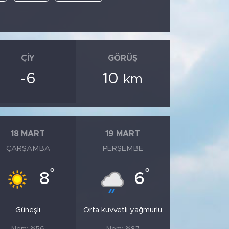
ÇIY
GÖRÜŞ
-6
10
km
18 MART
19 MART
ÇARŞAMBA
PERŞEMBE
°
°
8
6
Güneşli
Orta kuvvetli yağmurlu