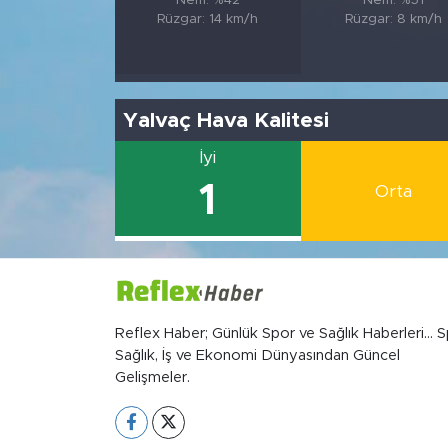
Nem: %42
Nem: %51
Rüzgar: 14 km/h
Rüzgar: 8 km/h
Yalvaç Hava Kalitesi
İyi
1
Orta
Reflex Haber; Günlük Spor ve Sağlık Haberleri... S
Sağlık, İş ve Ekonomi Dünyasından Güncel
Gelişmeler.