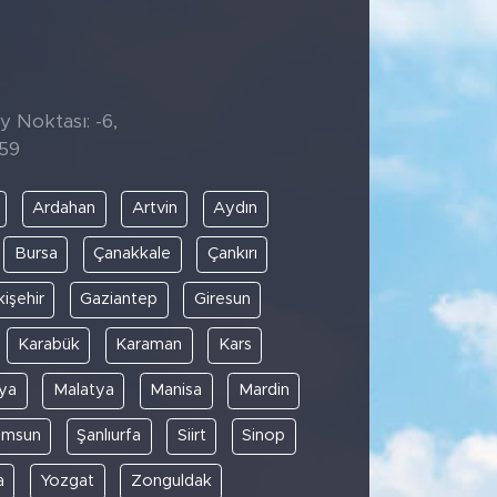
y Noktası: -6,
:59
Ardahan
Artvin
Aydın
Bursa
Çanakkale
Çankırı
kişehir
Gaziantep
Giresun
Karabük
Karaman
Kars
ya
Malatya
Manisa
Mardin
amsun
Şanlıurfa
Siirt
Sinop
a
Yozgat
Zonguldak