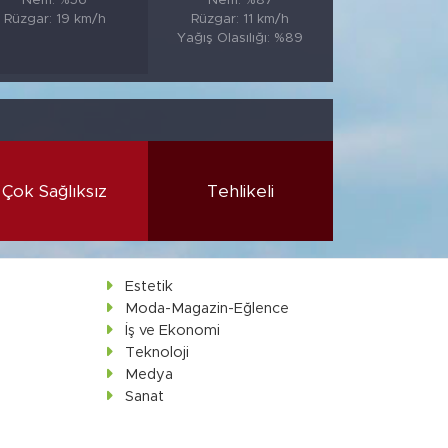
Nem: %56
Nem: %87
Rüzgar: 19 km/h
Rüzgar: 11 km/h
Yağış Olasılığı: %89
Çok Sağlıksız
Tehlikeli
Estetik
Moda-Magazin-Eğlence
İş ve Ekonomi
Teknoloji
Medya
Sanat