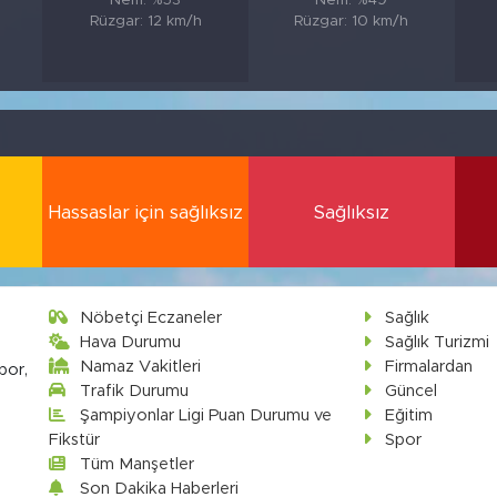
Nem: %53
Nem: %49
Rüzgar: 12 km/h
Rüzgar: 10 km/h
Hassaslar için sağlıksız
Sağlıksız
Nöbetçi Eczaneler
Sağlık
Hava Durumu
Sağlık Turizmi
Namaz Vakitleri
Firmalardan
por,
Trafik Durumu
Güncel
Şampiyonlar Ligi Puan Durumu ve
Eğitim
Fikstür
Spor
Tüm Manşetler
Son Dakika Haberleri