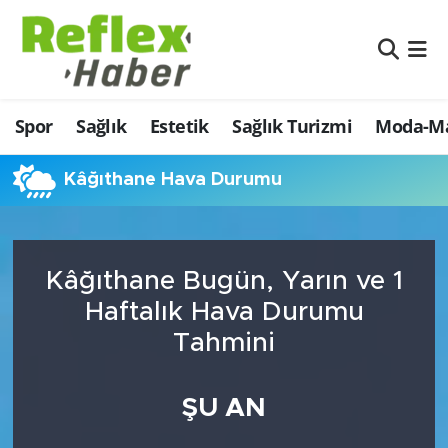
Eğitim
Nöbetçi Eczaneler
Spor
Sağlık
Estetik
Sağlık Turizmi
Moda-Ma
Estetik
Hava Durumu
Firmalardan
Namaz Vakitleri
Kâğıthane Hava Durumu
Güncel
Trafik Durumu
Kâğıthane Bugün, Yarın ve 1
İş ve Ekonomi
Şampiyonlar Ligi Puan Durumu ve Fikstür
Haftalık Hava Durumu
Moda-Magazin-Eğlence
Tüm Manşetler
Tahmini
Sağlık
Son Dakika Haberleri
ŞU AN
Sağlık Turizmi
Haber Arşivi