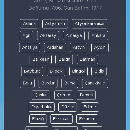
Görüş Mesafesi: 4 km, Gün
Doğumu: 7:06, Gün Batımı: 19:17
Adana
Adıyaman
Afyonkarahisar
Ağrı
Aksaray
Amasya
Ankara
Antalya
Ardahan
Artvin
Aydın
Balıkesir
Bartın
Batman
Bayburt
Bilecik
Bingöl
Bitlis
Bolu
Burdur
Bursa
Çanakkale
Çankırı
Çorum
Denizli
Diyarbakır
Düzce
Edirne
Elazığ
Erzincan
Erzurum