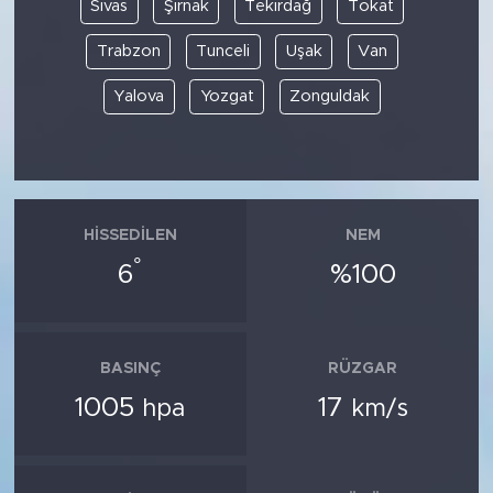
Sivas
Şırnak
Tekirdağ
Tokat
Trabzon
Tunceli
Uşak
Van
Yalova
Yozgat
Zonguldak
HISSEDILEN
NEM
°
6
%100
BASINÇ
RÜZGAR
1005
17
hpa
km/s