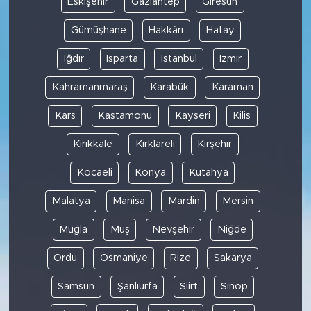
Eskişehir
Gaziantep
Giresun
Gümüşhane
Hakkâri
Hatay
Iğdır
Isparta
İstanbul
İzmir
Kahramanmaraş
Karabük
Karaman
Kars
Kastamonu
Kayseri
Kilis
Kırıkkale
Kırklareli
Kırşehir
Kocaeli
Konya
Kütahya
Malatya
Manisa
Mardin
Mersin
Muğla
Muş
Nevşehir
Niğde
Ordu
Osmaniye
Rize
Sakarya
Samsun
Şanlıurfa
Siirt
Sinop