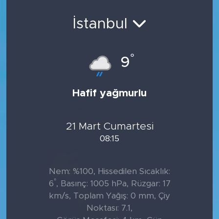
Sanat
İstanbul
Spor
°
9
Teknoloji
Hafif yağmurlu
21 Mart Cumartesi
08:15
Nem: %100, Hissedilen Sıcaklık:
°
6
, Basınç: 1005 hPa, Rüzgar: 17
km/s, Toplam Yağış: 0 mm, Çiy
Noktası: 7.1,