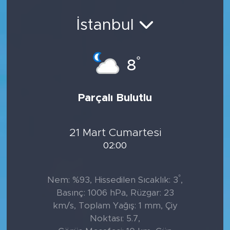
Sanat
İstanbul
Spor
°
8
Teknoloji
Parçalı Bulutlu
21 Mart Cumartesi
02:00
°
Nem: %93, Hissedilen Sıcaklık: 3
,
Basınç: 1006 hPa, Rüzgar: 23
km/s, Toplam Yağış: 1 mm, Çiy
Noktası: 5.7,