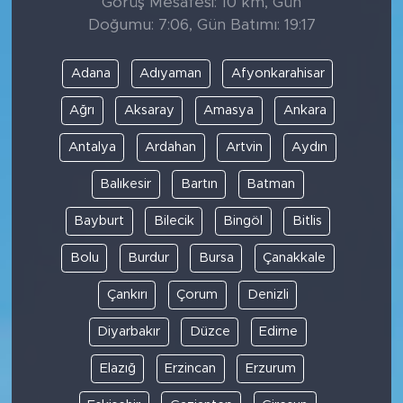
Görüş Mesafesi: 10 km, Gün
Doğumu: 7:06, Gün Batımı: 19:17
Adana
Adıyaman
Afyonkarahisar
Ağrı
Aksaray
Amasya
Ankara
Antalya
Ardahan
Artvin
Aydın
Balıkesir
Bartın
Batman
Bayburt
Bilecik
Bingöl
Bitlis
Bolu
Burdur
Bursa
Çanakkale
Çankırı
Çorum
Denizli
Diyarbakır
Düzce
Edirne
Elazığ
Erzincan
Erzurum