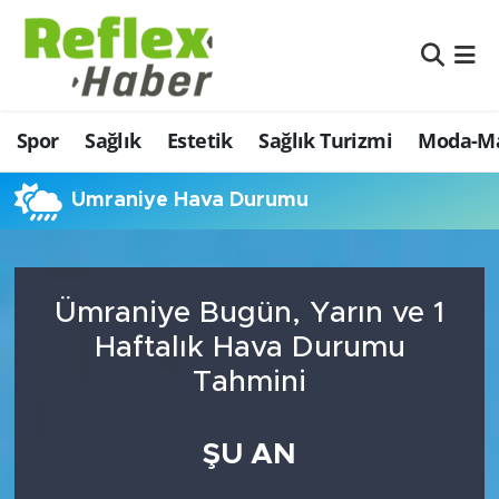
Eğitim
Nöbetçi Eczaneler
Spor
Sağlık
Estetik
Sağlık Turizmi
Moda-Ma
Estetik
Hava Durumu
Firmalardan
Namaz Vakitleri
Ümraniye Hava Durumu
Güncel
Trafik Durumu
Ümraniye Bugün, Yarın ve 1
İş ve Ekonomi
Şampiyonlar Ligi Puan Durumu ve Fikstür
Haftalık Hava Durumu
Moda-Magazin-Eğlence
Tüm Manşetler
Tahmini
Sağlık
Son Dakika Haberleri
ŞU AN
Sağlık Turizmi
Haber Arşivi