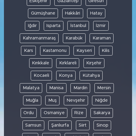
Eskişehir
Gaziantep
Giresun
Gümüşhane
Hakkâri
Hatay
Iğdır
Isparta
İstanbul
İzmir
Kahramanmaraş
Karabük
Karaman
Kars
Kastamonu
Kayseri
Kilis
Kırıkkale
Kırklareli
Kırşehir
Kocaeli
Konya
Kütahya
Malatya
Manisa
Mardin
Mersin
Muğla
Muş
Nevşehir
Niğde
Ordu
Osmaniye
Rize
Sakarya
Samsun
Şanlıurfa
Siirt
Sinop