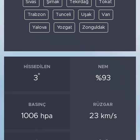
Sivas
Şırnak
Tekirdağ
Tokat
Trabzon
Tunceli
Uşak
Van
Yalova
Yozgat
Zonguldak
HISSEDILEN
NEM
°
3
%93
BASINÇ
RÜZGAR
1006
23
hpa
km/s