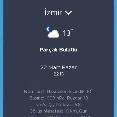
Sanat
İzmir
Spor
°
13
Teknoloji
Parçalı Bulutlu
22 Mart Pazar
22:15
°
Nem: %71, Hissedilen Sıcaklık: 10
,
Basınç: 1008 hPa, Rüzgar: 13
km/s, Çiy Noktası: 5.8,
Görüş Mesafesi: 10 km, Gün