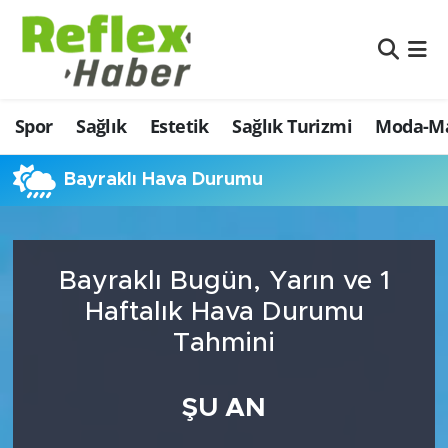
Eğitim
Nöbetçi Eczaneler
Spor
Sağlık
Estetik
Sağlık Turizmi
Moda-Ma
Estetik
Hava Durumu
Firmalardan
Namaz Vakitleri
Bayraklı Hava Durumu
Güncel
Trafik Durumu
Bayraklı Bugün, Yarın ve 1
İş ve Ekonomi
Şampiyonlar Ligi Puan Durumu ve Fikstür
Haftalık Hava Durumu
Moda-Magazin-Eğlence
Tüm Manşetler
Tahmini
Sağlık
Son Dakika Haberleri
ŞU AN
Sağlık Turizmi
Haber Arşivi