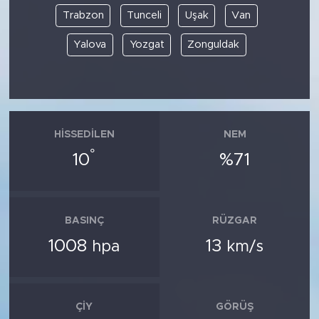
Trabzon
Tunceli
Uşak
Van
Yalova
Yozgat
Zonguldak
HISSEDILEN
NEM
°
10
%71
BASINÇ
RÜZGAR
1008
13
hpa
km/s
ÇIY
GÖRÜŞ