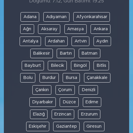
Doğumu: 7:12, Gün Batımı: 19:25
Adana
Adıyaman
Afyonkarahisar
Ağrı
Aksaray
Amasya
Ankara
Antalya
Ardahan
Artvin
Aydın
Balıkesir
Bartın
Batman
Bayburt
Bilecik
Bingöl
Bitlis
Bolu
Burdur
Bursa
Çanakkale
Çankırı
Çorum
Denizli
Diyarbakır
Düzce
Edirne
Elazığ
Erzincan
Erzurum
Eskişehir
Gaziantep
Giresun