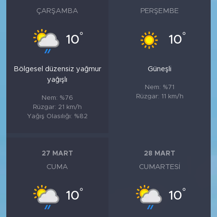
ÇARŞAMBA
PERŞEMBE
°
°
10
10
Bölgesel düzensiz yağmur
Güneşli
yağışlı
Nem: %71
Rüzgar: 11 km/h
Nem: %76
Rüzgar: 21 km/h
Yağış Olasılığı: %82
27 MART
28 MART
CUMA
CUMARTESI
°
°
10
10