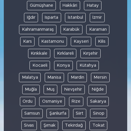
Gümüşhane
Hakkâri
Hatay
Iğdır
Isparta
İstanbul
İzmir
Kahramanmaraş
Karabük
Karaman
Kars
Kastamonu
Kayseri
Kilis
Kırıkkale
Kırklareli
Kırşehir
Kocaeli
Konya
Kütahya
Malatya
Manisa
Mardin
Mersin
Muğla
Muş
Nevşehir
Niğde
Ordu
Osmaniye
Rize
Sakarya
Samsun
Şanlıurfa
Siirt
Sinop
Sivas
Şırnak
Tekirdağ
Tokat