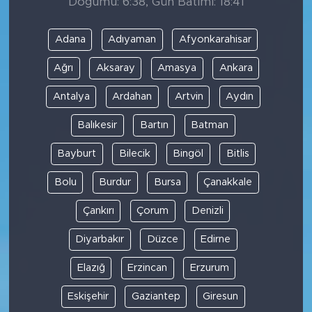
Doğumu: 6:38, Gün Batımı: 18:41
Adana
Adıyaman
Afyonkarahisar
Ağrı
Aksaray
Amasya
Ankara
Antalya
Ardahan
Artvin
Aydın
Balıkesir
Bartın
Batman
Bayburt
Bilecik
Bingöl
Bitlis
Bolu
Burdur
Bursa
Çanakkale
Çankırı
Çorum
Denizli
Diyarbakır
Düzce
Edirne
Elazığ
Erzincan
Erzurum
Eskişehir
Gaziantep
Giresun