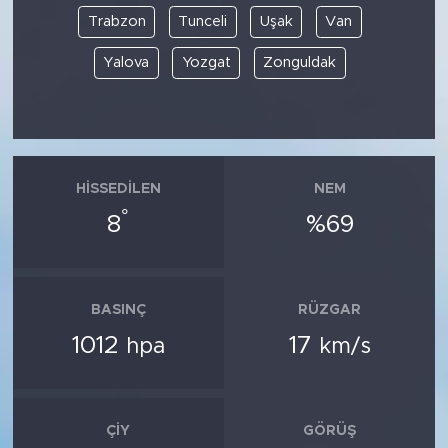
Trabzon
Tunceli
Uşak
Van
Yalova
Yozgat
Zonguldak
HISSEDILEN
NEM
°
8
%69
BASINÇ
RÜZGAR
1012
17
hpa
km/s
ÇIY
GÖRÜŞ