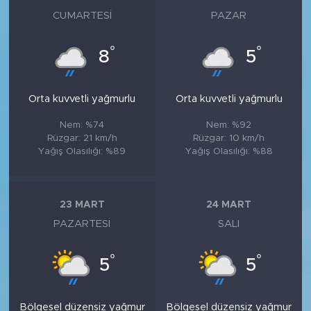
CUMARTESI
PAZAR
°
°
8
5
Orta kuvvetli yağmurlu
Orta kuvvetli yağmurlu
Nem: %74
Nem: %92
Rüzgar: 21 km/h
Rüzgar: 10 km/h
Yağış Olasılığı: %89
Yağış Olasılığı: %88
23 MART
24 MART
PAZARTESI
SALI
°
°
5
5
Bölgesel düzensiz yağmur
Bölgesel düzensiz yağmur