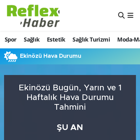
Eğitim
Nöbetçi Eczaneler
Spor
Sağlık
Estetik
Sağlık Turizmi
Moda-Ma
Estetik
Hava Durumu
Firmalardan
Namaz Vakitleri
Ekinözü Hava Durumu
Güncel
Trafik Durumu
Ekinözü Bugün, Yarın ve 1
İş ve Ekonomi
Şampiyonlar Ligi Puan Durumu ve Fikstür
Haftalık Hava Durumu
Moda-Magazin-Eğlence
Tüm Manşetler
Tahmini
Sağlık
Son Dakika Haberleri
ŞU AN
Sağlık Turizmi
Haber Arşivi