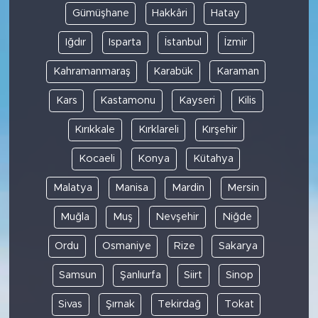
Gümüşhane
Hakkâri
Hatay
Iğdır
Isparta
İstanbul
İzmir
Kahramanmaraş
Karabük
Karaman
Kars
Kastamonu
Kayseri
Kilis
Kırıkkale
Kırklareli
Kırşehir
Kocaeli
Konya
Kütahya
Malatya
Manisa
Mardin
Mersin
Muğla
Muş
Nevşehir
Niğde
Ordu
Osmaniye
Rize
Sakarya
Samsun
Şanlıurfa
Siirt
Sinop
Sivas
Şırnak
Tekirdağ
Tokat