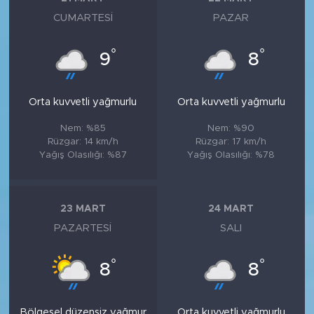
CUMARTESI
PAZAR
°
°
9
8
Orta kuvvetli yağmurlu
Orta kuvvetli yağmurlu
Nem: %85
Nem: %90
Rüzgar: 14 km/h
Rüzgar: 17 km/h
Yağış Olasılığı: %87
Yağış Olasılığı: %78
23 MART
24 MART
PAZARTESI
SALI
°
°
8
8
Bölgesel düzensiz yağmur
Orta kuvvetli yağmurlu