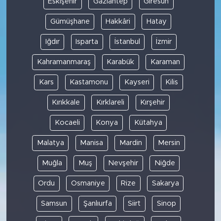
Eskişehir
Gaziantep
Giresun
Gümüşhane
Hakkâri
Hatay
Iğdır
Isparta
İstanbul
İzmir
Kahramanmaraş
Karabük
Karaman
Kars
Kastamonu
Kayseri
Kilis
Kırıkkale
Kırklareli
Kırşehir
Kocaeli
Konya
Kütahya
Malatya
Manisa
Mardin
Mersin
Muğla
Muş
Nevşehir
Niğde
Ordu
Osmaniye
Rize
Sakarya
Samsun
Şanlıurfa
Siirt
Sinop