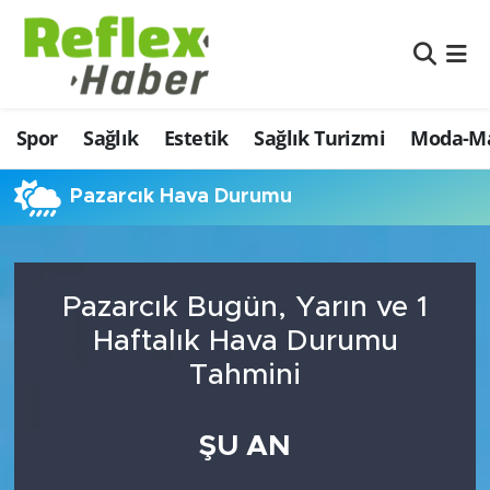
Eğitim
Nöbetçi Eczaneler
Spor
Sağlık
Estetik
Sağlık Turizmi
Moda-Ma
Estetik
Hava Durumu
Firmalardan
Namaz Vakitleri
Pazarcık Hava Durumu
Güncel
Trafik Durumu
Pazarcık Bugün, Yarın ve 1
İş ve Ekonomi
Şampiyonlar Ligi Puan Durumu ve Fikstür
Haftalık Hava Durumu
Moda-Magazin-Eğlence
Tüm Manşetler
Tahmini
Sağlık
Son Dakika Haberleri
ŞU AN
Sağlık Turizmi
Haber Arşivi