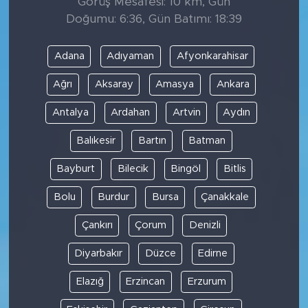
Görüş Mesafesi: 10 km, Gün
Doğumu: 6:36, Gün Batımı: 18:39
Adana
Adıyaman
Afyonkarahisar
Ağrı
Aksaray
Amasya
Ankara
Antalya
Ardahan
Artvin
Aydın
Balıkesir
Bartın
Batman
Bayburt
Bilecik
Bingöl
Bitlis
Bolu
Burdur
Bursa
Çanakkale
Çankırı
Çorum
Denizli
Diyarbakır
Düzce
Edirne
Elazığ
Erzincan
Erzurum