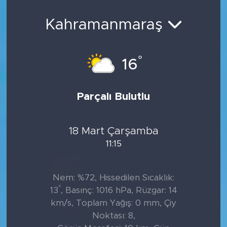
Sanat
Kahramanmaraş
Spor
°
16
Teknoloji
Parçalı Bulutlu
18 Mart Çarşamba
11:15
Nem: %72, Hissedilen Sıcaklık:
°
13
, Basınç: 1016 hPa, Rüzgar: 14
km/s, Toplam Yağış: 0 mm, Çiy
Noktası: 8,