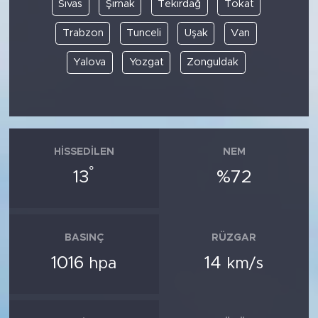
Sivas
Şırnak
Tekirdağ
Tokat
Trabzon
Tunceli
Uşak
Van
Yalova
Yozgat
Zonguldak
HISSEDILEN
NEM
°
13
%72
BASINÇ
RÜZGAR
1016
14
hpa
km/s