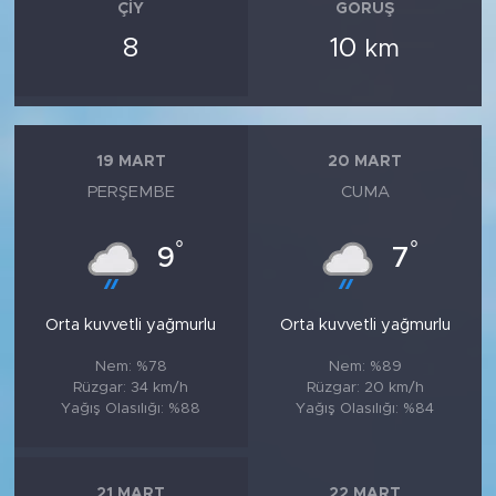
ÇIY
GÖRÜŞ
8
10
km
19 MART
20 MART
PERŞEMBE
CUMA
°
°
9
7
Orta kuvvetli yağmurlu
Orta kuvvetli yağmurlu
Nem: %78
Nem: %89
Rüzgar: 34 km/h
Rüzgar: 20 km/h
Yağış Olasılığı: %88
Yağış Olasılığı: %84
21 MART
22 MART