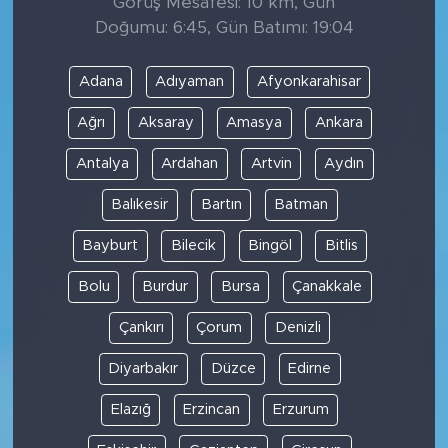
Görüş Mesafesi: 10 km, Gün
Doğumu: 6:45, Gün Batımı: 19:04
Adana
Adıyaman
Afyonkarahisar
Ağrı
Aksaray
Amasya
Ankara
Antalya
Ardahan
Artvin
Aydın
Balıkesir
Bartın
Batman
Bayburt
Bilecik
Bingöl
Bitlis
Bolu
Burdur
Bursa
Çanakkale
Çankırı
Çorum
Denizli
Diyarbakır
Düzce
Edirne
Elazığ
Erzincan
Erzurum