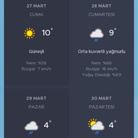
27 MART
28 MART
CUMA
CUMARTESI
°
°
10
9
Güneşli
Orta kuvvetli yağmurlu
Nem: %58
Nem: %68
Rüzgar: 7 km/h
Rüzgar: 18 km/h
Yağış Olasılığı: %89
29 MART
30 MART
PAZAR
PAZARTESI
°
°
4
4