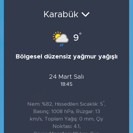
Sanat
Karabük
Spor
°
9
Teknoloji
Bölgesel düzensiz yağmur yağışlı
24 Mart Salı
18:45
°
Nem: %82, Hissedilen Sıcaklık: 5
,
Basınç: 1008 hPa, Rüzgar: 13
km/s, Toplam Yağış: 0 mm, Çiy
Noktası: 4.1,