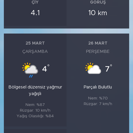
ÇIY
GÖRÜŞ
4.1
10
km
25 MART
26 MART
ÇARŞAMBA
PERŞEMBE
°
°
4
7
Bölgesel düzensiz yağmur
Parçalı Bulutlu
yağışlı
Nem: %70
Rüzgar: 7 km/h
Nem: %87
Rüzgar: 10 km/h
Yağış Olasılığı: %84