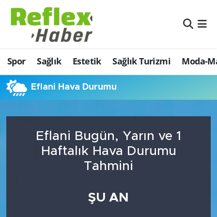
Eğitim
Nöbetçi Eczaneler
Spor
Sağlık
Estetik
Sağlık Turizmi
Moda-Ma
Estetik
Hava Durumu
Firmalardan
Namaz Vakitleri
Eflani Hava Durumu
Güncel
Trafik Durumu
Eflani Bugün, Yarın ve 1
İş ve Ekonomi
Şampiyonlar Ligi Puan Durumu ve Fikstür
Haftalık Hava Durumu
Moda-Magazin-Eğlence
Tüm Manşetler
Tahmini
Sağlık
Son Dakika Haberleri
ŞU AN
Sağlık Turizmi
Haber Arşivi