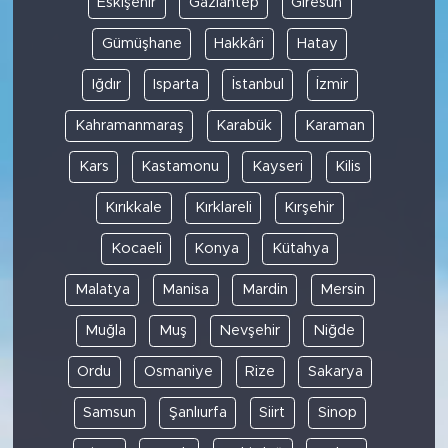
Eskişehir
Gaziantep
Giresun
Gümüşhane
Hakkâri
Hatay
Iğdır
Isparta
İstanbul
İzmir
Kahramanmaraş
Karabük
Karaman
Kars
Kastamonu
Kayseri
Kilis
Kırıkkale
Kırklareli
Kırşehir
Kocaeli
Konya
Kütahya
Malatya
Manisa
Mardin
Mersin
Muğla
Muş
Nevşehir
Niğde
Ordu
Osmaniye
Rize
Sakarya
Samsun
Şanlıurfa
Siirt
Sinop