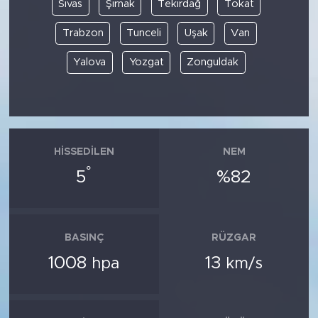
Sivas
Şırnak
Tekirdağ
Tokat
Trabzon
Tunceli
Uşak
Van
Yalova
Yozgat
Zonguldak
HISSEDILEN
NEM
°
5
%82
BASINÇ
RÜZGAR
1008
13
hpa
km/s