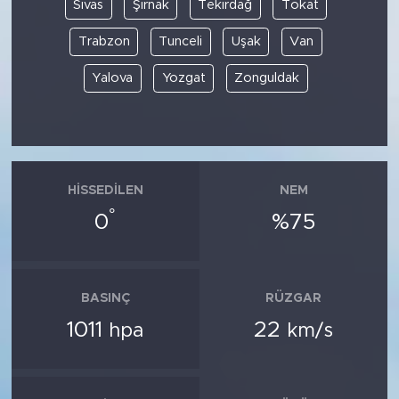
Sivas
Şırnak
Tekirdağ
Tokat
Trabzon
Tunceli
Uşak
Van
Yalova
Yozgat
Zonguldak
HISSEDILEN
NEM
°
0
%75
BASINÇ
RÜZGAR
1011
22
hpa
km/s