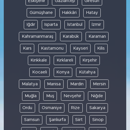
Eskişehir
Gaziantep
Giresun
Gümüşhane
Hakkâri
Hatay
Iğdır
Isparta
İstanbul
İzmir
Kahramanmaraş
Karabük
Karaman
Kars
Kastamonu
Kayseri
Kilis
Kırıkkale
Kırklareli
Kırşehir
Kocaeli
Konya
Kütahya
Malatya
Manisa
Mardin
Mersin
Muğla
Muş
Nevşehir
Niğde
Ordu
Osmaniye
Rize
Sakarya
Samsun
Şanlıurfa
Siirt
Sinop