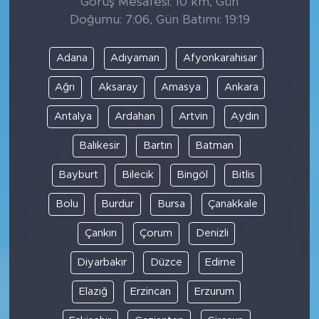
Görüş Mesafesi: 10 km, Gün
Doğumu: 7:06, Gün Batımı: 19:19
Adana
Adıyaman
Afyonkarahisar
Ağrı
Aksaray
Amasya
Ankara
Antalya
Ardahan
Artvin
Aydın
Balıkesir
Bartın
Batman
Bayburt
Bilecik
Bingöl
Bitlis
Bolu
Burdur
Bursa
Çanakkale
Çankırı
Çorum
Denizli
Diyarbakır
Düzce
Edirne
Elazığ
Erzincan
Erzurum