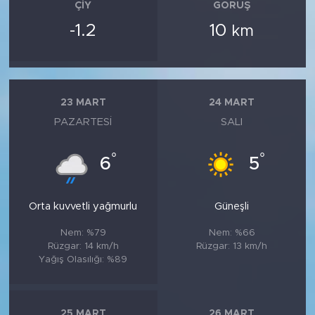
ÇIY
GÖRÜŞ
-1.2
10
km
23 MART
24 MART
PAZARTESI
SALI
°
°
6
5
Orta kuvvetli yağmurlu
Güneşli
Nem: %79
Nem: %66
Rüzgar: 14 km/h
Rüzgar: 13 km/h
Yağış Olasılığı: %89
25 MART
26 MART