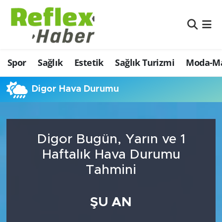
Eğitim
Nöbetçi Eczaneler
Spor
Sağlık
Estetik
Sağlık Turizmi
Moda-Ma
Estetik
Hava Durumu
Firmalardan
Namaz Vakitleri
Digor Hava Durumu
Güncel
Trafik Durumu
Digor Bugün, Yarın ve 1
İş ve Ekonomi
Şampiyonlar Ligi Puan Durumu ve Fikstür
Haftalık Hava Durumu
Moda-Magazin-Eğlence
Tüm Manşetler
Tahmini
Sağlık
Son Dakika Haberleri
ŞU AN
Sağlık Turizmi
Haber Arşivi