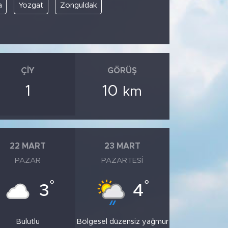
a
Yozgat
Zonguldak
ÇIY
GÖRÜŞ
1
10
km
22 MART
23 MART
PAZAR
PAZARTESI
°
°
3
4
Bulutlu
Bölgesel düzensiz yağmur