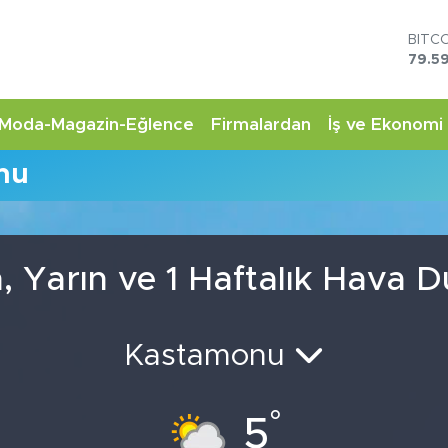
BITC
79.59
DOL
45,4
EUR
Moda-Magazin-Eğlence
Firmalardan
İş ve Ekonomi
53,3
STER
mu
61,6
G.AL
6862
BİST
14.5
 Yarın ve 1 Haftalık Hava 
Kastamonu
°
5