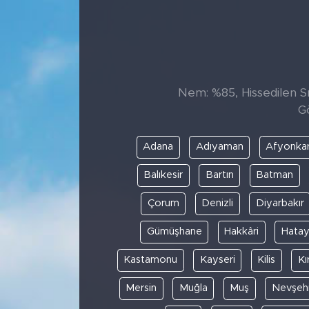
Sanat
Spor
Nem: %85, Hissedilen Sı
Teknoloji
G
Adana
Adıyaman
Afyonkar
Balıkesir
Bartın
Batman
Çorum
Denizli
Diyarbakır
Gümüşhane
Hakkâri
Hata
Kastamonu
Kayseri
Kilis
Kı
Mersin
Muğla
Muş
Nevşehi