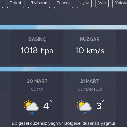
ğ
Tokat
Trabzon
Tunceli
Uşak
Van
Yalov
BASINÇ
RÜZGAR
1018
10
hpa
km/s
20 MART
21 MART
CUMA
CUMARTESI
°
°
4
3
Bölgesel düzensiz yağmur
Bölgesel düzensiz yağmur