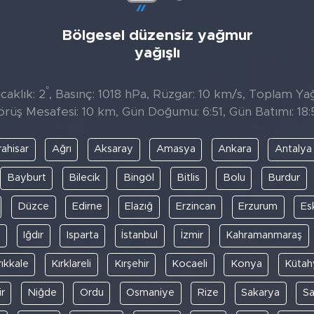
Bölgesel düzensiz yağmur
yağışlı
°
caklık: 2
, Basınç: 1018 hPa, Rüzgar: 10 km/s, Toplam Yağı
örüş Mesafesi: 10 km, Gün Doğumu: 6:51, Gün Batımı: 18:
ahisar
Ağrı
Aksaray
Amasya
Ankara
Antalya
Bayburt
Bilecik
Bingöl
Bitlis
Bolu
Burdur
Düzce
Edirne
Elazığ
Erzincan
Erzurum
Es
y
Iğdır
Isparta
İstanbul
İzmir
Kahramanmaraş
rıkkale
Kırklareli
Kırşehir
Kocaeli
Konya
Kütah
r
Niğde
Ordu
Osmaniye
Rize
Sakarya
S