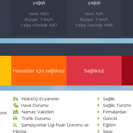
yağışlı
yağışlı
Nem: %80
Nem: %91
Rüzgar: 7 km/h
Rüzgar: 7 km/h
Yağış Olasılığı: %87
Yağış Olasılığı: %88
Hassaslar için sağlıksız
Sağlıksız
Nöbetçi Eczaneler
Sağlık
Hava Durumu
Sağlık Turizmi
Namaz Vakitleri
Firmalardan
por,
Trafik Durumu
Güncel
Şampiyonlar Ligi Puan Durumu ve
Eğitim
Fikstür
Spor