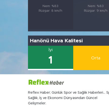
Nem: %83
Nem: %83
Rüzgar: 8 km/h
Rüzgar: 9 km/h
Hanönü Hava Kalitesi
İyi
1
Orta
Reflex Haber; Günlük Spor ve Sağlık Haberleri... S
Sağlık, İş ve Ekonomi Dünyasından Güncel
Gelişmeler.