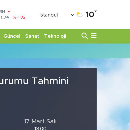
°
OIN
10
İstanbul
1,74
%-1.82
AR
3620
%0.02
O
Güncel
Sanat
Teknoloji
8690
%0.19
LİN
0380
%0.18
TIN
,09000
%0.19
100
98,00
%0
Durumu Tahmini
17 Mart Salı
18:00