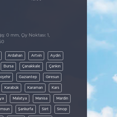
ş: 0 mm, Çiy Noktası: 1,
50
Ardahan
Artvin
Aydın
Bursa
Çanakkale
Çankırı
kişehir
Gaziantep
Giresun
Karabük
Karaman
Kars
ya
Malatya
Manisa
Mardin
amsun
Şanlıurfa
Siirt
Sinop