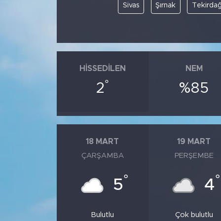
Sivas
Şırnak
Tekirda
HISSEDILEN
NEM
°
2
%85
18 MART
19 MART
ÇARŞAMBA
PERŞEMBE
°
°
5
4
Bulutlu
Çok bulutlu