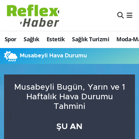
Eğitim
Nöbetçi Eczaneler
Spor
Sağlık
Estetik
Sağlık Turizmi
Moda-Ma
Estetik
Hava Durumu
Firmalardan
Namaz Vakitleri
Musabeyli Hava Durumu
Güncel
Trafik Durumu
Musabeyli Bugün, Yarın ve 1
İş ve Ekonomi
Şampiyonlar Ligi Puan Durumu ve Fikstür
Haftalık Hava Durumu
Moda-Magazin-Eğlence
Tüm Manşetler
Tahmini
Sağlık
Son Dakika Haberleri
ŞU AN
Sağlık Turizmi
Haber Arşivi