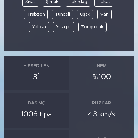
Sivas
Şırnak
Tekirdağ
Tokat
Trabzon
Tunceli
Uşak
Van
Yalova
Yozgat
Zonguldak
HISSEDILEN
NEM
°
3
%100
BASINÇ
RÜZGAR
1006
43
hpa
km/s