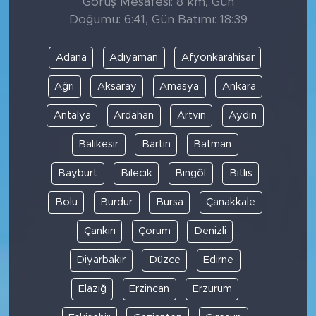
Görüş Mesafesi: 8 km, Gün
Doğumu: 6:41, Gün Batımı: 18:39
Adana
Adıyaman
Afyonkarahisar
Ağrı
Aksaray
Amasya
Ankara
Antalya
Ardahan
Artvin
Aydın
Balıkesir
Bartın
Batman
Bayburt
Bilecik
Bingöl
Bitlis
Bolu
Burdur
Bursa
Çanakkale
Çankırı
Çorum
Denizli
Diyarbakır
Düzce
Edirne
Elazığ
Erzincan
Erzurum