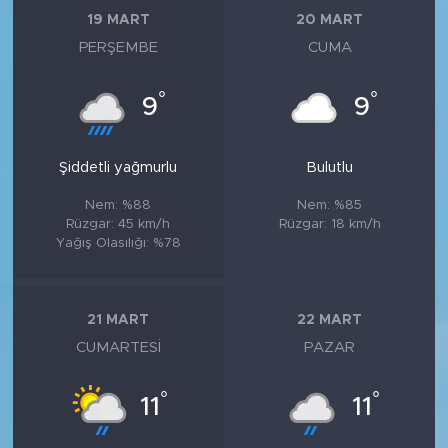
19 MART
20 MART
PERŞEMBE
CUMA
°
°
9
9
Şiddetli yağmurlu
Bulutlu
Nem: %88
Nem: %85
Rüzgar: 45 km/h
Rüzgar: 18 km/h
Yağış Olasılığı: %78
21 MART
22 MART
CUMARTESI
PAZAR
°
°
11
11