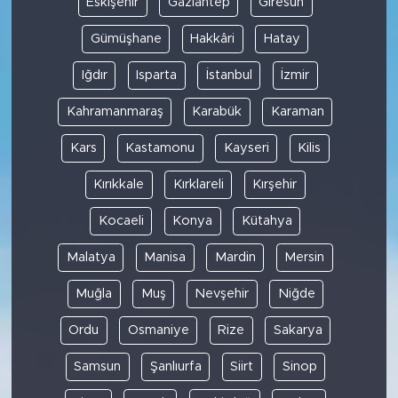
Eskişehir
Gaziantep
Giresun
Gümüşhane
Hakkâri
Hatay
Iğdır
Isparta
İstanbul
İzmir
Kahramanmaraş
Karabük
Karaman
Kars
Kastamonu
Kayseri
Kilis
Kırıkkale
Kırklareli
Kırşehir
Kocaeli
Konya
Kütahya
Malatya
Manisa
Mardin
Mersin
Muğla
Muş
Nevşehir
Niğde
Ordu
Osmaniye
Rize
Sakarya
Samsun
Şanlıurfa
Siirt
Sinop