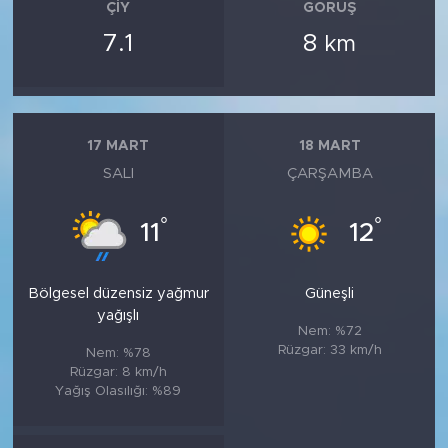
ÇIY
GÖRÜŞ
7.1
8
km
17 MART
18 MART
SALI
ÇARŞAMBA
°
°
11
12
Bölgesel düzensiz yağmur
Güneşli
yağışlı
Nem: %72
Rüzgar: 33 km/h
Nem: %78
Rüzgar: 8 km/h
Yağış Olasılığı: %89