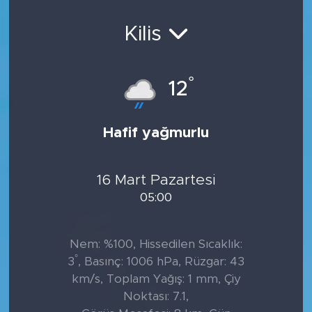
Sanat
Kilis
Spor
°
12
Teknoloji
Hafif yağmurlu
16 Mart Pazartesi
05:00
Nem: %100, Hissedilen Sıcaklık:
°
3
, Basınç: 1006 hPa, Rüzgar: 43
km/s, Toplam Yağış: 1 mm, Çiy
Noktası: 7.1,