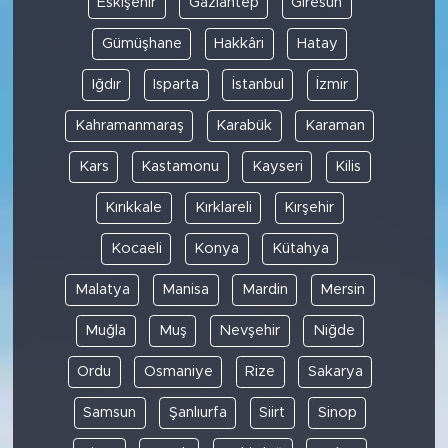
Eskişehir
Gaziantep
Giresun
Gümüşhane
Hakkâri
Hatay
Iğdır
Isparta
İstanbul
İzmir
Kahramanmaraş
Karabük
Karaman
Kars
Kastamonu
Kayseri
Kilis
Kırıkkale
Kırklareli
Kırşehir
Kocaeli
Konya
Kütahya
Malatya
Manisa
Mardin
Mersin
Muğla
Muş
Nevşehir
Niğde
Ordu
Osmaniye
Rize
Sakarya
Samsun
Şanlıurfa
Siirt
Sinop