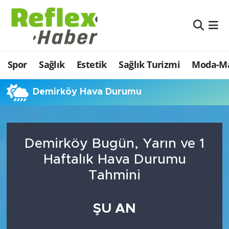
Eğitim
Nöbetçi Eczaneler
Spor
Sağlık
Estetik
Sağlık Turizmi
Moda-Ma
Estetik
Hava Durumu
Firmalardan
Namaz Vakitleri
Demirköy Hava Durumu
Güncel
Trafik Durumu
Demirköy Bugün, Yarın ve 1
İş ve Ekonomi
Şampiyonlar Ligi Puan Durumu ve Fikstür
Haftalık Hava Durumu
Moda-Magazin-Eğlence
Tüm Manşetler
Tahmini
Sağlık
Son Dakika Haberleri
ŞU AN
Sağlık Turizmi
Haber Arşivi