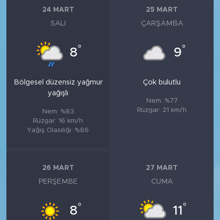
24 MART
25 MART
SALI
ÇARŞAMBA
°
°
8
9
Bölgesel düzensiz yağmur
Çok bulutlu
yağışlı
Nem: %77
Rüzgar: 21 km/h
Nem: %83
Rüzgar: 16 km/h
Yağış Olasılığı: %86
26 MART
27 MART
PERŞEMBE
CUMA
°
°
8
11