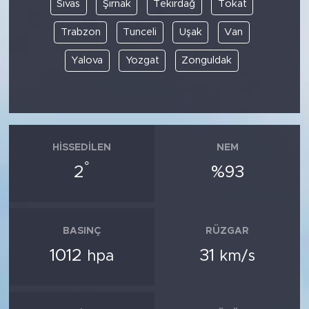
Sivas
Şırnak
Tekirdağ
Tokat
Trabzon
Tunceli
Uşak
Van
Yalova
Yozgat
Zonguldak
HISSEDILEN
NEM
°
2
%93
BASINÇ
RÜZGAR
1012
31
hpa
km/s