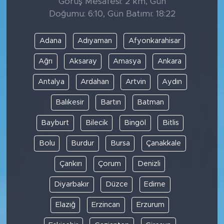
Görüş Mesafesi: 2 km, Gün
Doğumu: 6:10, Gün Batımı: 18:22
Adana
Adıyaman
Afyonkarahisar
Ağrı
Aksaray
Amasya
Ankara
Antalya
Ardahan
Artvin
Aydın
Balıkesir
Bartın
Batman
Bayburt
Bilecik
Bingöl
Bitlis
Bolu
Burdur
Bursa
Çanakkale
Çankırı
Çorum
Denizli
Diyarbakır
Düzce
Edirne
Elazığ
Erzincan
Erzurum