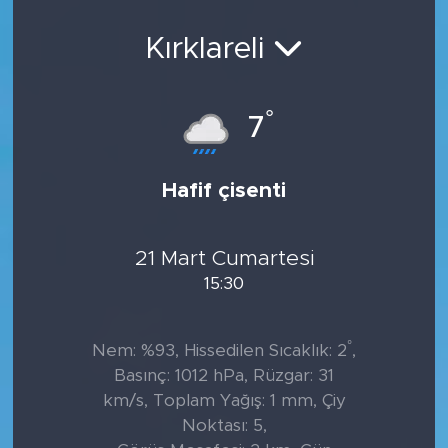
Sanat
Kırklareli
Spor
°
7
Teknoloji
Hafif çisenti
21 Mart Cumartesi
15:30
°
Nem: %93, Hissedilen Sıcaklık: 2
,
Basınç: 1012 hPa, Rüzgar: 31
km/s, Toplam Yağış: 1 mm, Çiy
Noktası: 5,