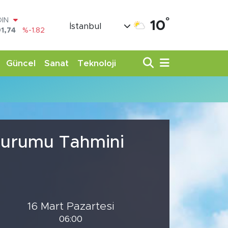
°
OIN
10
İstanbul
1,74
%-1.82
AR
3620
%0.02
O
Güncel
Sanat
Teknoloji
8690
%0.19
LİN
0380
%0.18
TIN
,09000
%0.19
100
98,00
%0
 Durumu Tahmini
16 Mart Pazartesi
06:00