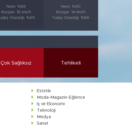
Nem: %86
Nem: %90
Rüzgar: 18 km/h
Rüzgar: 14 km/h
ağış Olasılığı: %89
Yağış Olasılığı: %88
Çok Sağlıksız
Tehlikeli
Estetik
Moda-Magazin-Eğlence
İş ve Ekonomi
Teknoloji
Medya
Sanat