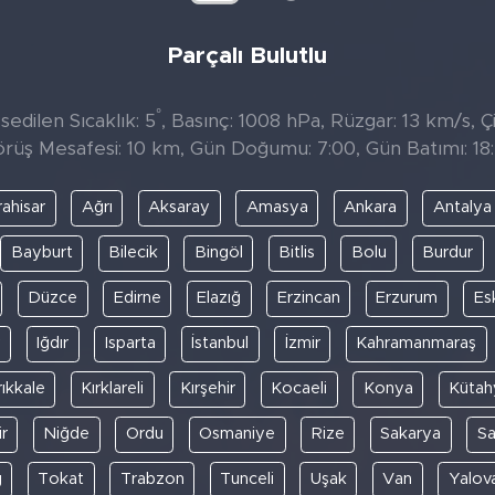
Parçalı Bulutlu
°
edilen Sıcaklık: 5
, Basınç: 1008 hPa, Rüzgar: 13 km/s, Çi
rüş Mesafesi: 10 km, Gün Doğumu: 7:00, Gün Batımı: 18
ahisar
Ağrı
Aksaray
Amasya
Ankara
Antalya
Bayburt
Bilecik
Bingöl
Bitlis
Bolu
Burdur
Düzce
Edirne
Elazığ
Erzincan
Erzurum
Es
y
Iğdır
Isparta
İstanbul
İzmir
Kahramanmaraş
rıkkale
Kırklareli
Kırşehir
Kocaeli
Konya
Kütah
r
Niğde
Ordu
Osmaniye
Rize
Sakarya
S
ğ
Tokat
Trabzon
Tunceli
Uşak
Van
Yalov