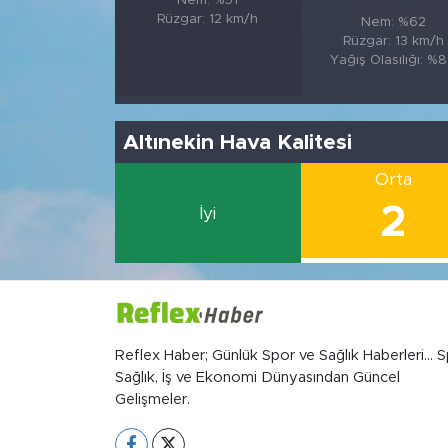
Nem: %51
Rüzgar: 12 km/h
Nem: %62
Rüzgar: 13 km/h
Yağış Olasılığı: %
Altınekin Hava Kalitesi
Orta
2
İyi
Reflex Haber; Günlük Spor ve Sağlık Haberleri... S
Sağlık, İş ve Ekonomi Dünyasından Güncel
Gelişmeler.