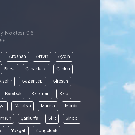
y Noktası: 0.6,
:58
Ardahan
Artvin
Aydın
Bursa
Çanakkale
Çankırı
kişehir
Gaziantep
Giresun
Karabük
Karaman
Kars
ya
Malatya
Manisa
Mardin
amsun
Şanlıurfa
Siirt
Sinop
a
Yozgat
Zonguldak