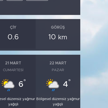
ÇIY
GÖRÜŞ
0.6
10
km
21 MART
22 MART
CUMARTESI
PAZAR
°
°
6
4
esel düzensiz yağmur
Bölgesel düzensiz yağmur
yağışlı
yağışlı