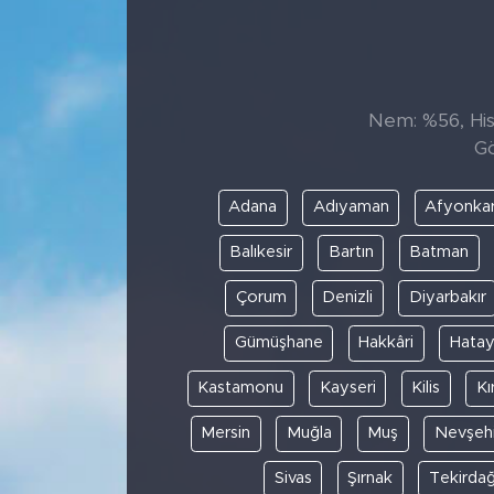
Sanat
Spor
Nem: %56, Hiss
Gö
Teknoloji
Adana
Adıyaman
Afyonkar
Balıkesir
Bartın
Batman
Çorum
Denizli
Diyarbakır
Gümüşhane
Hakkâri
Hata
Kastamonu
Kayseri
Kilis
Kı
Mersin
Muğla
Muş
Nevşehi
Sivas
Şırnak
Tekirda