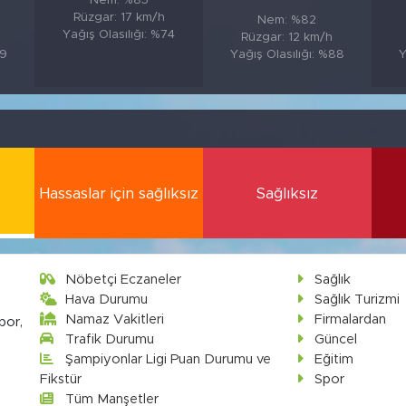
Nem: %85
Rüzgar: 17 km/h
Nem: %82
Yağış Olasılığı: %74
Rüzgar: 12 km/h
89
Yağış Olasılığı: %88
Y
Hassaslar için sağlıksız
Sağlıksız
Nöbetçi Eczaneler
Sağlık
Hava Durumu
Sağlık Turizmi
Namaz Vakitleri
Firmalardan
por,
Trafik Durumu
Güncel
Şampiyonlar Ligi Puan Durumu ve
Eğitim
Fikstür
Spor
Tüm Manşetler