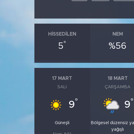
HISSEDILEN
NEM
°
5
%56
17 MART
18 MART
SALI
ÇARŞAMBA
°
°
9
9
Güneşli
Bölgesel düzensiz y
yağışlı