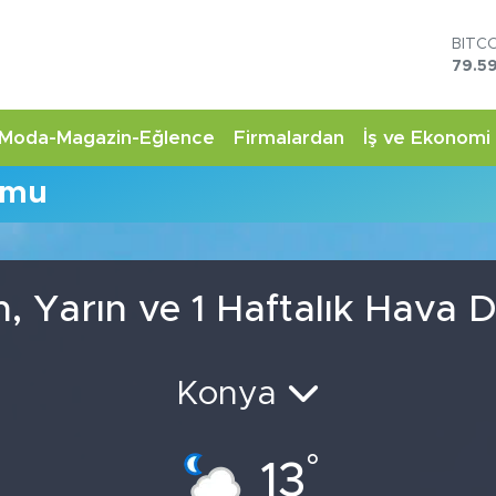
BITC
79.59
DOL
45,4
EUR
Moda-Magazin-Eğlence
Firmalardan
İş ve Ekonomi
53,3
STER
umu
61,6
G.AL
6862
BİST
14.5
n, Yarın ve 1 Haftalık Hava
Konya
°
13