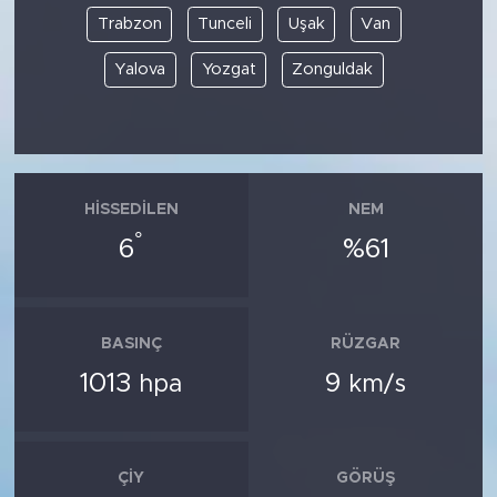
Trabzon
Tunceli
Uşak
Van
Yalova
Yozgat
Zonguldak
HISSEDILEN
NEM
°
6
%61
BASINÇ
RÜZGAR
1013
9
hpa
km/s
ÇIY
GÖRÜŞ