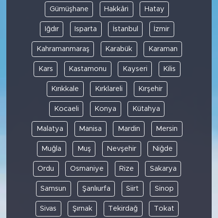
Gümüşhane
Hakkâri
Hatay
Iğdır
Isparta
İstanbul
İzmir
Kahramanmaraş
Karabük
Karaman
Kars
Kastamonu
Kayseri
Kilis
Kırıkkale
Kırklareli
Kırşehir
Kocaeli
Konya
Kütahya
Malatya
Manisa
Mardin
Mersin
Muğla
Muş
Nevşehir
Niğde
Ordu
Osmaniye
Rize
Sakarya
Samsun
Şanlıurfa
Siirt
Sinop
Sivas
Şırnak
Tekirdağ
Tokat