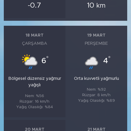
-0.7
10
km
18 MART
19 MART
ÇARŞAMBA
PERŞEMBE
°
°
6
4
Bölgesel düzensiz yağmur
Orta kuvvetli yağmurlu
yağışlı
Nem: %92
Rüzgar: 8 km/h
Nem: %56
Yağış Olasılığı: %89
Rüzgar: 16 km/h
Yağış Olasılığı: %84
20 MART
21 MART