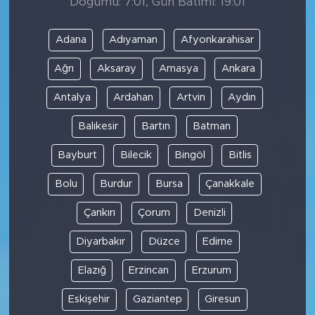
Doğumu: 7:01, Gün Batımı: 19:01
Adana
Adıyaman
Afyonkarahisar
Ağrı
Aksaray
Amasya
Ankara
Antalya
Ardahan
Artvin
Aydın
Balıkesir
Bartın
Batman
Bayburt
Bilecik
Bingöl
Bitlis
Bolu
Burdur
Bursa
Çanakkale
Çankırı
Çorum
Denizli
Diyarbakır
Düzce
Edirne
Elazığ
Erzincan
Erzurum
Eskişehir
Gaziantep
Giresun