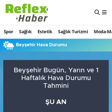
Eğitim
Nöbetçi Eczaneler
Spor
Sağlık
Estetik
Sağlık Turizmi
Moda-Ma
Estetik
Hava Durumu
Firmalardan
Namaz Vakitleri
Beyşehir Hava Durumu
Güncel
Trafik Durumu
Beyşehir Bugün, Yarın ve 1
İş ve Ekonomi
Şampiyonlar Ligi Puan Durumu ve Fikstür
Haftalık Hava Durumu
Moda-Magazin-Eğlence
Tüm Manşetler
Tahmini
Sağlık
Son Dakika Haberleri
ŞU AN
Sağlık Turizmi
Haber Arşivi