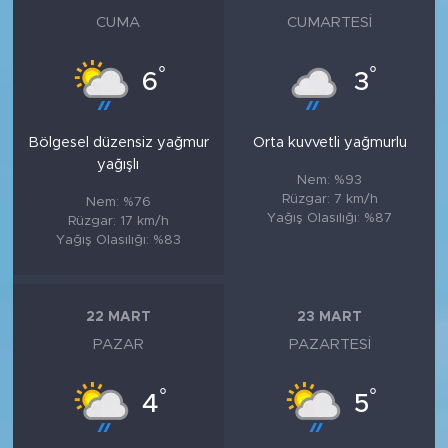
CUMA
CUMARTESI
°
°
6
3
Bölgesel düzensiz yağmur
Orta kuvvetli yağmurlu
yağışlı
Nem: %93
Rüzgar: 7 km/h
Nem: %76
Yağış Olasılığı: %87
Rüzgar: 17 km/h
Yağış Olasılığı: %83
22 MART
23 MART
PAZAR
PAZARTESI
°
°
4
5