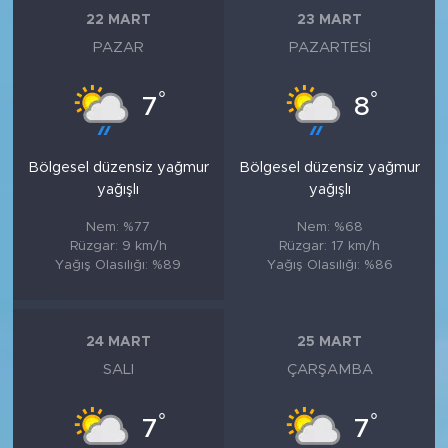
22 MART
23 MART
PAZAR
PAZARTESI
°
°
7
8
Bölgesel düzensiz yağmur
Bölgesel düzensiz yağmur
yağışlı
yağışlı
Nem: %77
Nem: %68
Rüzgar: 9 km/h
Rüzgar: 17 km/h
Yağış Olasılığı: %89
Yağış Olasılığı: %86
24 MART
25 MART
SALI
ÇARŞAMBA
°
°
7
7