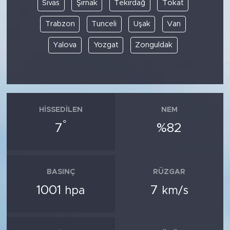
Sivas
Şırnak
Tekirdağ
Tokat
Trabzon
Tunceli
Uşak
Van
Yalova
Yozgat
Zonguldak
HISSEDILEN
NEM
°
7
%82
BASINÇ
RÜZGAR
1001
7
hpa
km/s