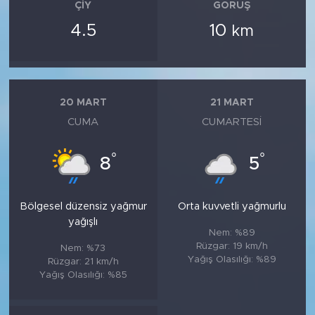
ÇIY
GÖRÜŞ
4.5
10
km
20 MART
21 MART
CUMA
CUMARTESI
°
°
8
5
Bölgesel düzensiz yağmur
Orta kuvvetli yağmurlu
yağışlı
Nem: %89
Rüzgar: 19 km/h
Nem: %73
Yağış Olasılığı: %89
Rüzgar: 21 km/h
Yağış Olasılığı: %85