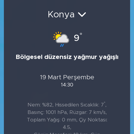
Sanat
Konya
Spor
°
9
Teknoloji
Bölgesel düzensiz yağmur yağışlı
19 Mart Perşembe
14:30
°
Nem: %82, Hissedilen Sıcaklık: 7
,
Basınç: 1001 hPa, Rüzgar: 7 km/s,
Toplam Yağış: 0 mm, Çiy Noktası:
4.5,