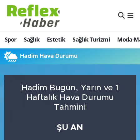
Eğitim
Nöbetçi Eczaneler
Spor
Sağlık
Estetik
Sağlık Turizmi
Moda-Ma
Estetik
Hava Durumu
Firmalardan
Namaz Vakitleri
Hadim Hava Durumu
Güncel
Trafik Durumu
Hadim Bugün, Yarın ve 1
İş ve Ekonomi
Şampiyonlar Ligi Puan Durumu ve Fikstür
Haftalık Hava Durumu
Moda-Magazin-Eğlence
Tüm Manşetler
Tahmini
Sağlık
Son Dakika Haberleri
ŞU AN
Sağlık Turizmi
Haber Arşivi