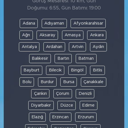
Görüş Mesafesi: 10 km, Gün
Doğumu: 6:55, Gün Batımı: 19:00
Adana
Adıyaman
Afyonkarahisar
Ağrı
Aksaray
Amasya
Ankara
Antalya
Ardahan
Artvin
Aydın
Balıkesir
Bartın
Batman
Bayburt
Bilecik
Bingöl
Bitlis
Bolu
Burdur
Bursa
Çanakkale
Çankırı
Çorum
Denizli
Diyarbakır
Düzce
Edirne
Elazığ
Erzincan
Erzurum