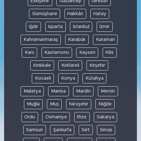
Eskişehir
Gaziantep
Giresun
Gümüşhane
Hakkâri
Hatay
Iğdır
Isparta
İstanbul
İzmir
Kahramanmaraş
Karabük
Karaman
Kars
Kastamonu
Kayseri
Kilis
Kırıkkale
Kırklareli
Kırşehir
Kocaeli
Konya
Kütahya
Malatya
Manisa
Mardin
Mersin
Muğla
Muş
Nevşehir
Niğde
Ordu
Osmaniye
Rize
Sakarya
Samsun
Şanlıurfa
Siirt
Sinop