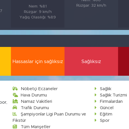
Nem: %60
Rüzgar: 32 km/h
Nem: %81
87
Rüzgar: 9 km/h
Yağış Olasılığı: %89
Hassaslar için sağlıksız
Sağlıksız
Nöbetçi Eczaneler
Sağlık
Hava Durumu
Sağlık Turizmi
Namaz Vakitleri
Firmalardan
por,
Trafik Durumu
Güncel
Şampiyonlar Ligi Puan Durumu ve
Eğitim
Fikstür
Spor
Tüm Manşetler