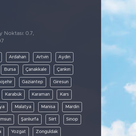
y Noktası: 0.7,
07
Ardahan
Artvin
Aydın
Bursa
Çanakkale
Çankırı
kişehir
Gaziantep
Giresun
Karabük
Karaman
Kars
ya
Malatya
Manisa
Mardin
amsun
Şanlıurfa
Siirt
Sinop
a
Yozgat
Zonguldak