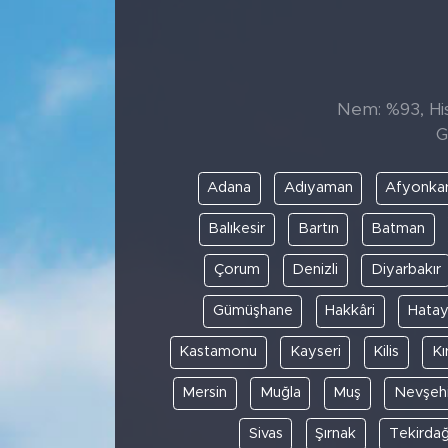
Sanat
Spor
Nem: %93, His
G
Teknoloji
Adana
Adıyaman
Afyonkar
Balıkesir
Bartın
Batman
Çorum
Denizli
Diyarbakır
Gümüşhane
Hakkâri
Hata
Kastamonu
Kayseri
Kilis
Kı
Mersin
Muğla
Muş
Nevşehi
Sivas
Şırnak
Tekirda