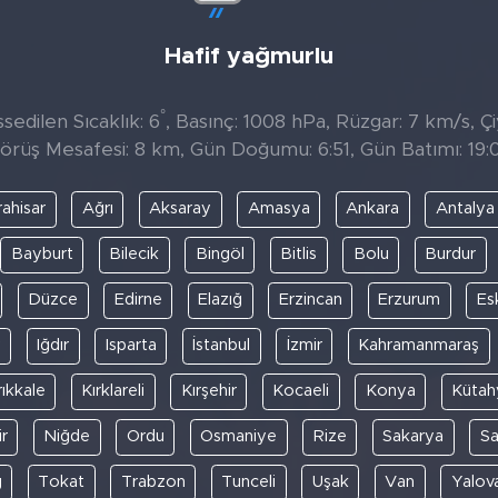
Hafif yağmurlu
°
sedilen Sıcaklık: 6
, Basınç: 1008 hPa, Rüzgar: 7 km/s, Çi
örüş Mesafesi: 8 km, Gün Doğumu: 6:51, Gün Batımı: 19:
ahisar
Ağrı
Aksaray
Amasya
Ankara
Antalya
Bayburt
Bilecik
Bingöl
Bitlis
Bolu
Burdur
Düzce
Edirne
Elazığ
Erzincan
Erzurum
Es
y
Iğdır
Isparta
İstanbul
İzmir
Kahramanmaraş
rıkkale
Kırklareli
Kırşehir
Kocaeli
Konya
Kütah
r
Niğde
Ordu
Osmaniye
Rize
Sakarya
S
ğ
Tokat
Trabzon
Tunceli
Uşak
Van
Yalov