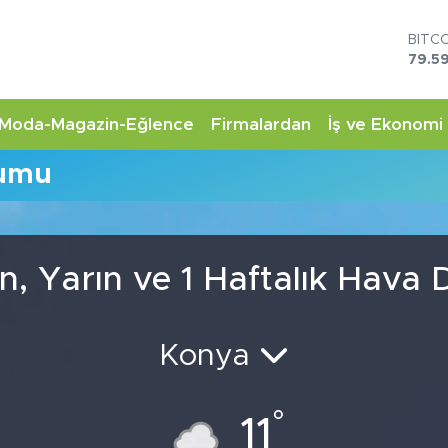
BITC
79.59
DOL
45,4
EUR
Moda-Magazin-Eğlence
Firmalardan
İş ve Ekonomi
53,3
STER
rumu
61,6
G.AL
6862
BİST
14.5
, Yarın ve 1 Haftalık Hava
Konya
°
11