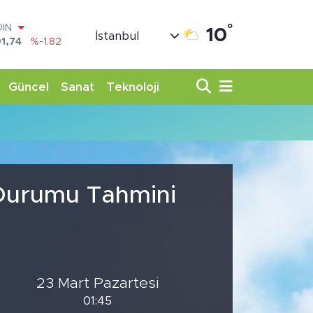
°
OIN
10
İstanbul
1,74
%-1.82
AR
3620
%0.02
O
Güncel
Sanat
Teknoloji
8690
%0.19
LİN
0380
%0.18
TIN
,09000
%0.19
100
98,00
%0
 Durumu Tahmini
23 Mart Pazartesi
01:45