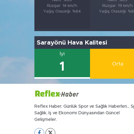
Nem: %80
Nem: %89
Rüzgar: 14 km/h
Rüzgar: 19 km/h
Yağış Olasılığı: %84
Yağış Olasılığı: %
Sarayönü Hava Kalitesi
İyi
1
Orta
Reflex Haber; Günlük Spor ve Sağlık Haberleri... S
Sağlık, İş ve Ekonomi Dünyasından Güncel
Gelişmeler.