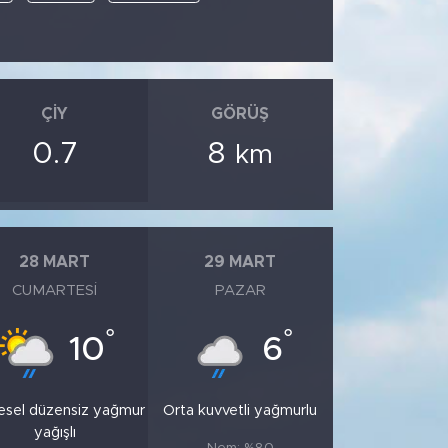
ÇIY
GÖRÜŞ
0.7
8
km
28 MART
29 MART
CUMARTESI
PAZAR
°
°
10
6
esel düzensiz yağmur
Orta kuvvetli yağmurlu
yağışlı