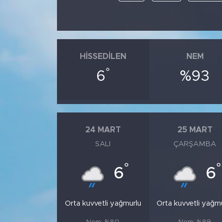
HISSEDILEN
NEM
°
6
%93
24 MART
25 MART
SALI
ÇARŞAMBA
°
°
6
6
Orta kuvvetli yağmurlu
Orta kuvvetli yağm