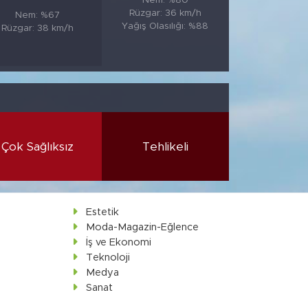
Nem: %80
Rüzgar: 36 km/h
Nem: %67
Yağış Olasılığı: %88
Rüzgar: 38 km/h
Çok Sağlıksız
Tehlikeli
Estetik
Moda-Magazin-Eğlence
İş ve Ekonomi
Teknoloji
Medya
Sanat