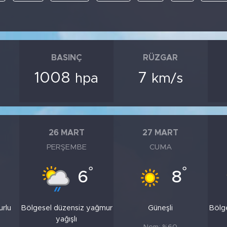
BASINÇ
RÜZGAR
1008
7
hpa
km/s
26 MART
27 MART
PERŞEMBE
CUMA
°
°
6
8
urlu
Bölgesel düzensiz yağmur
Güneşli
Bölg
yağışlı